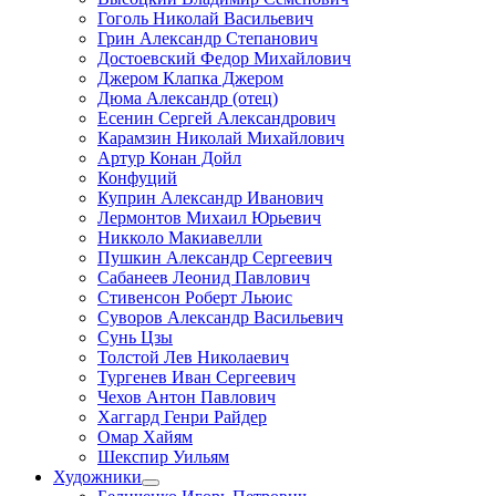
Гоголь Николай Васильевич
Грин Александр Степанович
Достоевский Федор Михайлович
Джером Клапка Джером
Дюма Александр (отец)
Есенин Сергей Александрович
Карамзин Николай Михайлович
Артур Конан Дойл
Конфуций
Куприн Александр Иванович
Лермонтов Михаил Юрьевич
Никколо Макиавелли
Пушкин Александр Сергеевич
Сабанеев Леонид Павлович
Стивенсон Роберт Льюис
Суворов Александр Васильевич
Сунь Цзы
Толстой Лев Николаевич
Тургенев Иван Сергеевич
Чехов Антон Павлович
Хаггард Генри Райдер
Омар Хайям
Шекспир Уильям
Художники