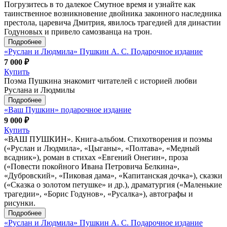
Погрузитесь в то далекое Смутное время и узнайте как
таинственное возникновение двойника законного наследника
престола, царевича Дмитрия, явилось трагедией для династии
Годуновых и привело самозванца на трон.
Подробнее
«Руслан и Людмила» Пушкин А. С. Подарочное издание
7 000 ₽
Купить
Поэма Пушкина знакомит читателей с историей любви
Руслана и Людмилы
Подробнее
«Ваш Пушкин» подарочное издание
9 000 ₽
Купить
«ВАШ ПУШКИН». Книга-альбом. Стихотворения и поэмы
(«Руслан и Людмила», «Цыганы», «Полтава», «Медный
всадник»), роман в стихах «Евгений Онегин», проза
(«Повести покойного Ивана Петровича Белкина»,
«Дубровский», «Пиковая дама», «Капитанская дочка»), сказки
(«Сказка о золотом петушке» и др.), драматургия («Маленькие
трагедии», «Борис Годунов», «Русалка»), автографы и
рисунки.
Подробнее
«Руслан и Людмила» Пушкин А. С. Подарочное издание