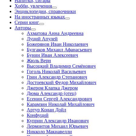
Напитки, сигары
Хобби, увлечения
Энциклопедии, справочники
На иностранных языках
Серии книг
Авторы
Ахматова Анна Андреевна
Луций Апулей
Божерянов Иван Николаевич
Булгаков Михаил Афанасьевич
Бунин Иван Алексеевич
Жюль Верн
Высоцкий Владимир Семёнович
Гоголь Николай Васильевич
Грин Александр Степанович
Достоевский Федор Михайлович
Джером Клапка Джером
Дюма Александр (отец)
Есенин Сергей Александрович
Карамзин Николай Михайлович
Артур Конан Дойл
Конфуций
Куприн Александр Иванович
Лермонтов Михаил Юрьевич
Никколо Макиавелли