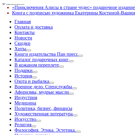
Категории
«Приключения Алисы в стране чудес» подарочное издание
✕
Книга с подписью художника Екатерины Костиной-Ващин
Главная
Оплата и доставка
Контакты
Новости
Скидки
Хиты
Книги издательства Пан пресс
Каталог подарочных книг
В кожаном переплете
Подарки
История
Охота и рыбалка
Военное дело. Спецслужбы
Афоризмы, мудрые мысли
Индустрия
Медицина
Политика, бизнес, финансы
Художественная литература
Искусство
Религия
Философия. Этика. Эстетика.