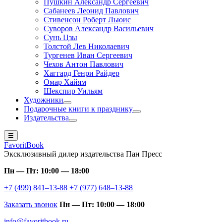
Пушкин Александр Сергеевич
Сабанеев Леонид Павлович
Стивенсон Роберт Льюис
Суворов Александр Васильевич
Сунь Цзы
Толстой Лев Николаевич
Тургенев Иван Сергеевич
Чехов Антон Павлович
Хаггард Генри Райдер
Омар Хайям
Шекспир Уильям
Художники
Подарочные книги к празднику
Издательства
☰
FavoritBook
Эксклюзивный дилер издательства Пан Пресс
Пн — Пт: 10:00 — 18:00
+7 (499) 841–13-88
+7 (977) 648–13-88
Заказать звонок
Пн — Пт: 10:00 — 18:00
info@favoritbook.ru