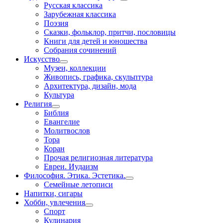
Русская классика
Зарубежная классика
Поэзия
Сказки, фольклор, притчи, пословицы
Книги для детей и юношества
Собрания сочинений
Искусство
Музеи, коллекции
Живопись, графика, скульптура
Архитектура, дизайн, мода
Культура
Религия
Библия
Евангелие
Молитвослов
Тора
Коран
Прочая религиозная литература
Евреи. Иудаизм
Философия. Этика. Эстетика.
Семейные летописи
Напитки, сигары
Хобби, увлечения
Спорт
Кулинария