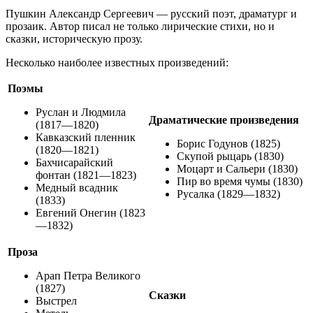
Пушкин Александр Сергеевич — русский поэт, драматург и
прозаик. Автор писал не только лирические стихи, но и
сказки, историческую прозу.
Несколько наиболее известных произведений:
Поэмы
Руслан и Людмила
Драматические произведения
(1817—1820)
Кавказский пленник
Борис Годунов (1825)
(1820—1821)
Скупой рыцарь (1830)
Бахчисарайский
Моцарт и Сальери (1830)
фонтан (1821—1823)
Пир во время чумы (1830)
Медный всадник
Русалка (1829—1832)
(1833)
Евгений Онегин (1823
—1832)
Проза
Арап Петра Великого
(1827)
Сказки
Выстрел