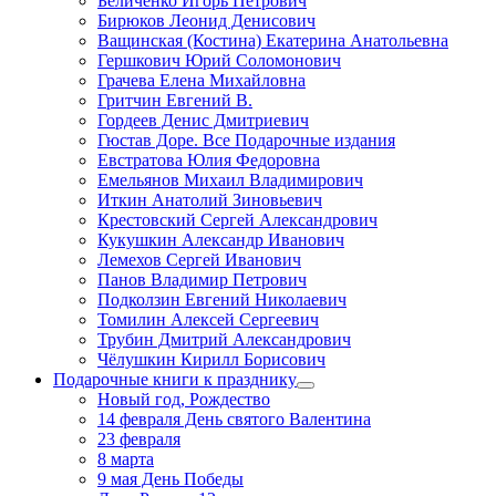
Беличенко Игорь Петрович
Бирюков Леонид Денисович
Ващинская (Костина) Екатерина Анатольевна
Гершкович Юрий Соломонович
Грачева Елена Михайловна
Гритчин Евгений В.
Гордеев Денис Дмитриевич
Гюстав Доре. Все Подарочные издания
Евстратова Юлия Федоровна
Емельянов Михаил Владимирович
Иткин Анатолий Зиновьевич
Крестовский Сергей Александрович
Кукушкин Александр Иванович
Лемехов Сергей Иванович
Панов Владимир Петрович
Подколзин Евгений Николаевич
Томилин Алексей Сергеевич
Трубин Дмитрий Александрович
Чёлушкин Кирилл Борисович
Подарочные книги к празднику
Новый год, Рождество
14 февраля День святого Валентина
23 февраля
8 марта
9 мая День Победы