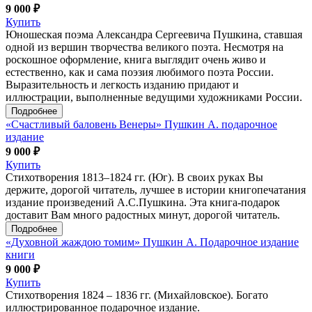
9 000 ₽
Купить
Юношеская поэма Александра Сергеевича Пушкина, ставшая
одной из вершин творчества великого поэта. Несмотря на
роскошное оформление, книга выглядит очень живо и
естественно, как и сама поэзия любимого поэта России.
Выразительность и легкость изданию придают и
иллюстрации, выполненные ведущими художниками России.
Подробнее
«Счастливый баловень Венеры» Пушкин А. подарочное
издание
9 000 ₽
Купить
Стихотворения 1813–1824 гг. (Юг). В своих руках Вы
держите, дорогой читатель, лучшее в истории книгопечатания
издание произведений А.С.Пушкина. Эта книга-подарок
доставит Вам много радостных минут, дорогой читатель.
Подробнее
«Духовной жаждою томим» Пушкин А. Подарочное издание
книги
9 000 ₽
Купить
Стихотворения 1824 – 1836 гг. (Михайловское). Богато
иллюстрированное подарочное издание.