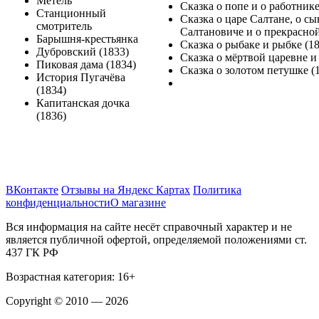
Метель
Сказка о попе и о работнике
Станционный
Сказка о царе Салтане, о с
смотритель
Салтановиче и о прекрасной
Барышня-крестьянка
Сказка о рыбаке и рыбке (1
Дубровский (1833)
Сказка о мёртвой царевне и
Пиковая дама (1834)
Сказка о золотом петушке (
История Пугачёва
(1834)
Капитанская дочка
(1836)
ВКонтакте
Отзывы на Яндекс Картах
Политика
конфиденциальности
О магазине
Вся информация на сайте несёт справочный характер и не
является публичной офертой, определяемой положениями ст.
437 ГК РФ
Возрастная категория: 16+
Copyright © 2010 — 2026