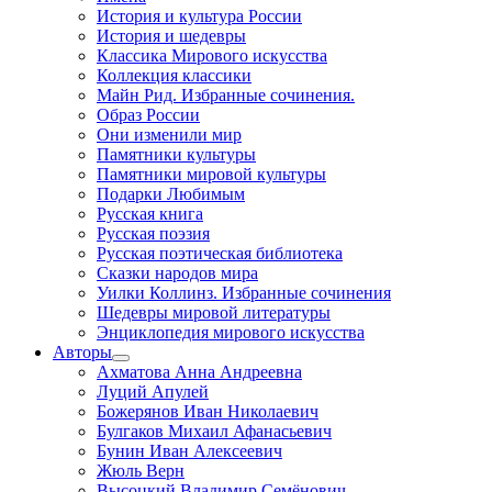
История и культура России
История и шедевры
Классика Мирового искусства
Коллекция классики
Майн Рид. Избранные сочинения.
Образ России
Они изменили мир
Памятники культуры
Памятники мировой культуры
Подарки Любимым
Русская книга
Русская поэзия
Русская поэтическая библиотека
Сказки народов мира
Уилки Коллинз. Избранные сочинения
Шедевры мировой литературы
Энциклопедия мирового искусства
Авторы
Ахматова Анна Андреевна
Луций Апулей
Божерянов Иван Николаевич
Булгаков Михаил Афанасьевич
Бунин Иван Алексеевич
Жюль Верн
Высоцкий Владимир Семёнович