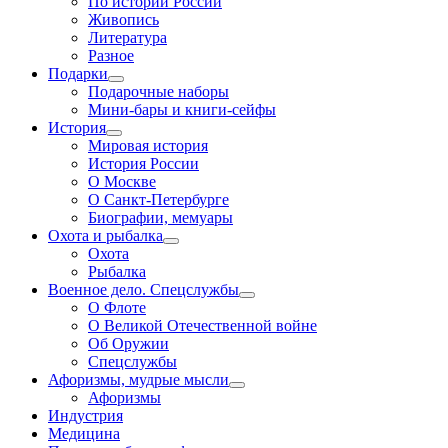
По истории России
Живопись
Литература
Разное
Подарки
Подарочные наборы
Мини-бары и книги-сейфы
История
Мировая история
История России
О Москве
О Санкт-Петербурге
Биографии, мемуары
Охота и рыбалка
Охота
Рыбалка
Военное дело. Спецслужбы
О Флоте
О Великой Отечественной войне
Об Оружии
Спецслужбы
Афоризмы, мудрые мысли
Афоризмы
Индустрия
Медицина