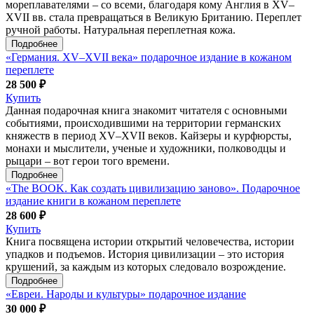
мореплавателями – со всеми, благодаря кому Англия в XV–
XVII вв. стала превращаться в Великую Британию. Переплет
ручной работы. Натуральная переплетная кожа.
Подробнее
«Германия. XV–XVII века» подарочное издание в кожаном
переплете
28 500 ₽
Купить
Данная подарочная книга знакомит читателя с основными
событиями, происходившими на территории германских
княжеств в период XV–XVII веков. Кайзеры и курфюрсты,
монахи и мыслители, ученые и художники, полководцы и
рыцари – вот герои того времени.
Подробнее
«The BOOK. Как создать цивилизацию заново». Подарочное
издание книги в кожаном переплете
28 600 ₽
Купить
Книга посвящена истории открытий человечества, истории
упадков и подъемов. История цивилизации – это история
крушений, за каждым из которых следовало возрождение.
Подробнее
«Евреи. Народы и культуры» подарочное издание
30 000 ₽