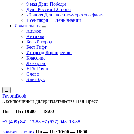
9 мая День Победы
День России 12 июня
29 июля День военно-морского флота
1 сентября — День знаний
Издательства
Алькор
Антиква
Белый город
Бест Гифт
Интрейд Корпорейшн
Классика
Ламартис
НГК Групп
Слово
Элит бук
☰
FavoritBook
Эксклюзивный дилер издательства Пан Пресс
Пн — Пт: 10:00 — 18:00
+7 (499) 841–13-88
+7 (977) 648–13-88
Заказать звонок
Пн — Пт: 10:00 — 18:00