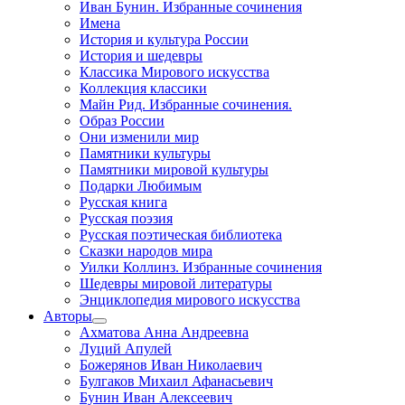
Иван Бунин. Избранные сочинения
Имена
История и культура России
История и шедевры
Классика Мирового искусства
Коллекция классики
Майн Рид. Избранные сочинения.
Образ России
Они изменили мир
Памятники культуры
Памятники мировой культуры
Подарки Любимым
Русская книга
Русская поэзия
Русская поэтическая библиотека
Сказки народов мира
Уилки Коллинз. Избранные сочинения
Шедевры мировой литературы
Энциклопедия мирового искусства
Авторы
Ахматова Анна Андреевна
Луций Апулей
Божерянов Иван Николаевич
Булгаков Михаил Афанасьевич
Бунин Иван Алексеевич