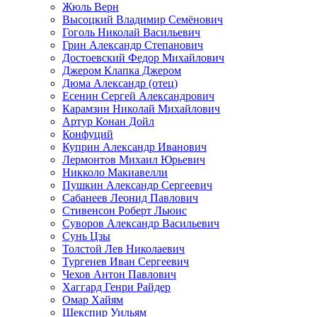
Жюль Верн
Высоцкий Владимир Семёнович
Гоголь Николай Васильевич
Грин Александр Степанович
Достоевский Федор Михайлович
Джером Клапка Джером
Дюма Александр (отец)
Есенин Сергей Александрович
Карамзин Николай Михайлович
Артур Конан Дойл
Конфуций
Куприн Александр Иванович
Лермонтов Михаил Юрьевич
Никколо Макиавелли
Пушкин Александр Сергеевич
Сабанеев Леонид Павлович
Стивенсон Роберт Льюис
Суворов Александр Васильевич
Сунь Цзы
Толстой Лев Николаевич
Тургенев Иван Сергеевич
Чехов Антон Павлович
Хаггард Генри Райдер
Омар Хайям
Шекспир Уильям