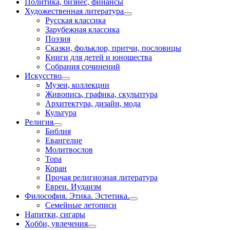
Политика, бизнес, финансы
Художественная литература
Русская классика
Зарубежная классика
Поэзия
Сказки, фольклор, притчи, пословицы
Книги для детей и юношества
Собрания сочинений
Искусство
Музеи, коллекции
Живопись, графика, скульптура
Архитектура, дизайн, мода
Культура
Религия
Библия
Евангелие
Молитвослов
Тора
Коран
Прочая религиозная литература
Евреи. Иудаизм
Философия. Этика. Эстетика.
Семейные летописи
Напитки, сигары
Хобби, увлечения