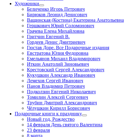
Художники
Беличенко Игорь Петрович
Бирюков Леонид Денисович
Ващинская (Костина) Екатерина Анатольевна
Гершкович Юрий Соломонович
Грачева Елена Михайловна
Гритчин Евгений В.
Гордеев Денис Дмитриевич
Гюстав Доре. Все Подарочные издания
Евстратова Юлия Федоровна
Емельянов Михаил Владимирович
Иткин Анатолий Зиновьевич
Крестовский Сергей Александрович
Кукушкин Александр Иванович
Лемехов Сергей Иванович
Панов Владимир Петрович
Подколзин Евгений Николаевич
Томилин Алексей Сергеевич
Трубин Дмитрий Александрович
Чёлушкин Кирилл Борисович
Подарочные книги к празднику
Новый год, Рождество
14 февраля День святого Валентина
23 февраля
8 марта