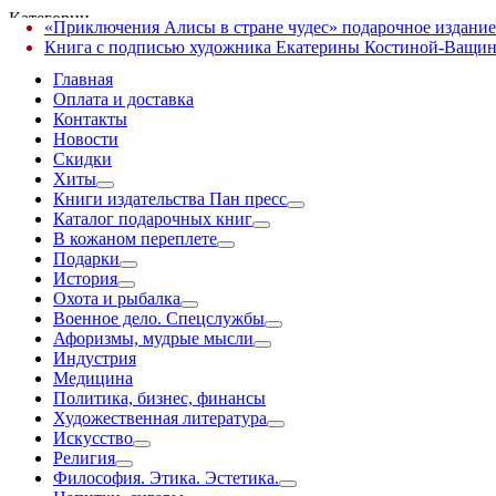
Категории
«Приключения Алисы в стране чудес» подарочное издание
✕
Книга с подписью художника Екатерины Костиной-Ващин
Главная
Оплата и доставка
Контакты
Новости
Скидки
Хиты
Книги издательства Пан пресс
Каталог подарочных книг
В кожаном переплете
Подарки
История
Охота и рыбалка
Военное дело. Спецслужбы
Афоризмы, мудрые мысли
Индустрия
Медицина
Политика, бизнес, финансы
Художественная литература
Искусство
Религия
Философия. Этика. Эстетика.