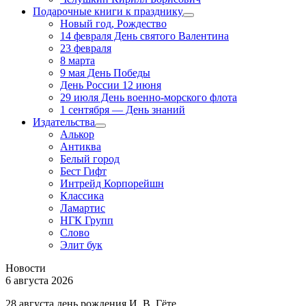
Подарочные книги к празднику
Новый год, Рождество
14 февраля День святого Валентина
23 февраля
8 марта
9 мая День Победы
День России 12 июня
29 июля День военно-морского флота
1 сентября — День знаний
Издательства
Алькор
Антиква
Белый город
Бест Гифт
Интрейд Корпорейшн
Классика
Ламартис
НГК Групп
Слово
Элит бук
Новости
6 августа 2026
28 августа день рождения И. В. Гёте