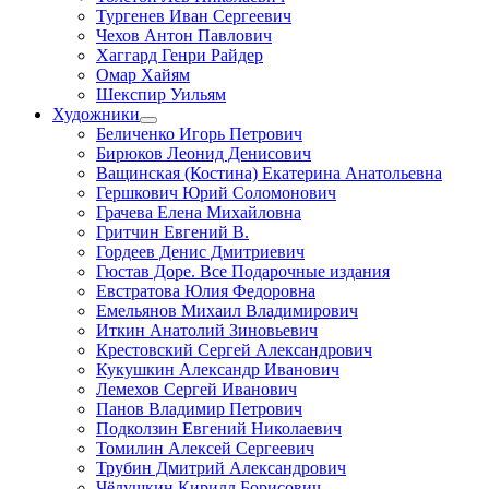
Тургенев Иван Сергеевич
Чехов Антон Павлович
Хаггард Генри Райдер
Омар Хайям
Шекспир Уильям
Художники
Беличенко Игорь Петрович
Бирюков Леонид Денисович
Ващинская (Костина) Екатерина Анатольевна
Гершкович Юрий Соломонович
Грачева Елена Михайловна
Гритчин Евгений В.
Гордеев Денис Дмитриевич
Гюстав Доре. Все Подарочные издания
Евстратова Юлия Федоровна
Емельянов Михаил Владимирович
Иткин Анатолий Зиновьевич
Крестовский Сергей Александрович
Кукушкин Александр Иванович
Лемехов Сергей Иванович
Панов Владимир Петрович
Подколзин Евгений Николаевич
Томилин Алексей Сергеевич
Трубин Дмитрий Александрович
Чёлушкин Кирилл Борисович