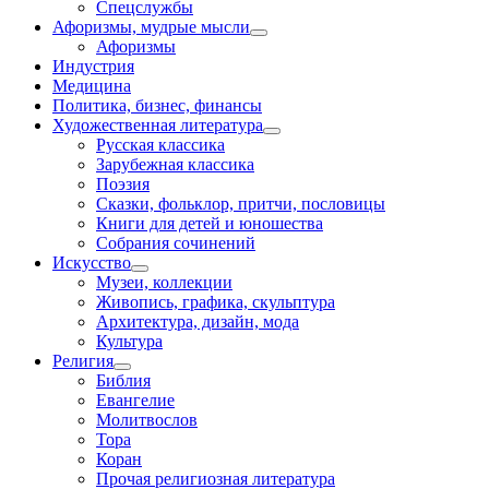
Спецслужбы
Афоризмы, мудрые мысли
Афоризмы
Индустрия
Медицина
Политика, бизнес, финансы
Художественная литература
Русская классика
Зарубежная классика
Поэзия
Сказки, фольклор, притчи, пословицы
Книги для детей и юношества
Собрания сочинений
Искусство
Музеи, коллекции
Живопись, графика, скульптура
Архитектура, дизайн, мода
Культура
Религия
Библия
Евангелие
Молитвослов
Тора
Коран
Прочая религиозная литература