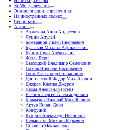
Напитки, сигары
Хобби, увлечения
Энциклопедии, справочники
На иностранных языках
Серии книг
Авторы
Ахматова Анна Андреевна
Луций Апулей
Божерянов Иван Николаевич
Булгаков Михаил Афанасьевич
Бунин Иван Алексеевич
Жюль Верн
Высоцкий Владимир Семёнович
Гоголь Николай Васильевич
Грин Александр Степанович
Достоевский Федор Михайлович
Джером Клапка Джером
Дюма Александр (отец)
Есенин Сергей Александрович
Карамзин Николай Михайлович
Артур Конан Дойл
Конфуций
Куприн Александр Иванович
Лермонтов Михаил Юрьевич
Никколо Макиавелли