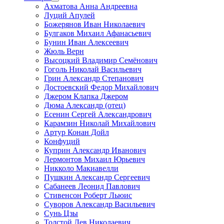
Ахматова Анна Андреевна
Луций Апулей
Божерянов Иван Николаевич
Булгаков Михаил Афанасьевич
Бунин Иван Алексеевич
Жюль Верн
Высоцкий Владимир Семёнович
Гоголь Николай Васильевич
Грин Александр Степанович
Достоевский Федор Михайлович
Джером Клапка Джером
Дюма Александр (отец)
Есенин Сергей Александрович
Карамзин Николай Михайлович
Артур Конан Дойл
Конфуций
Куприн Александр Иванович
Лермонтов Михаил Юрьевич
Никколо Макиавелли
Пушкин Александр Сергеевич
Сабанеев Леонид Павлович
Стивенсон Роберт Льюис
Суворов Александр Васильевич
Сунь Цзы
Толстой Лев Николаевич