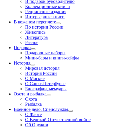
В подарок руководителю
Коллекционные книги
Репринтные издания
Интерьерные книги
В кожаном переплете
По истории России
Живопись
Литература
Разное
Подарки
Подарочные наборы
Мини-бары и книги-сейфы
История
Мировая история
История России
О Москве
О Санкт-Петербурге
Биографии, мемуары
Охота и рыбалка
Охота
Рыбалка
Военное дело. Спецслужбы
О Флоте
О Великой Отечественной войне
Об Оружии