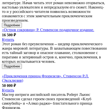
литературе. Начав читать этот роман невозможно оторваться,
настолько увлекателен и непредсказуем его сюжет. Наконец-
то и у российского читателя появились возможности
ознакомится с этим замечательным приключенческим
произведением.
Подробнее
«Остров сокровищ» Р. Стивенсон подарочное издание.
16 500 ₽
Купить
Этот роман без преувеличения -- шедевр приключенческого
жанра мировой литературы. В захватывающем повествовании
есть тайный заговор и опасное плавание, столкновение с
пиратами и затерянный остров и, конечно, приключения, в
которых испытывается человек.
Подробнее
«Приключения принца Флоризеля». Стивенсон Р.Л.
(Эксклюзив)
50 000 ₽
Купить
Мастер интриги английский писатель Роберт Льюис
Стивенсон сделал героем своих произведений «Клуб
самоубийц» и «Алмаз раджи» блистательного принца
Флоризеля.