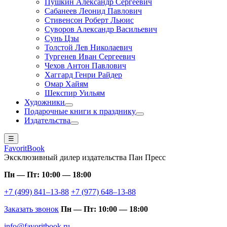
Пушкин Александр Сергеевич
Сабанеев Леонид Павлович
Стивенсон Роберт Льюис
Суворов Александр Васильевич
Сунь Цзы
Толстой Лев Николаевич
Тургенев Иван Сергеевич
Чехов Антон Павлович
Хаггард Генри Райдер
Омар Хайям
Шекспир Уильям
Художники
Подарочные книги к празднику
Издательства
☰
FavoritBook
Эксклюзивный дилер издательства Пан Пресс
Пн — Пт: 10:00 — 18:00
+7 (499) 841–13-88
+7 (977) 648–13-88
Заказать звонок
Пн — Пт: 10:00 — 18:00
info@favoritbook.ru