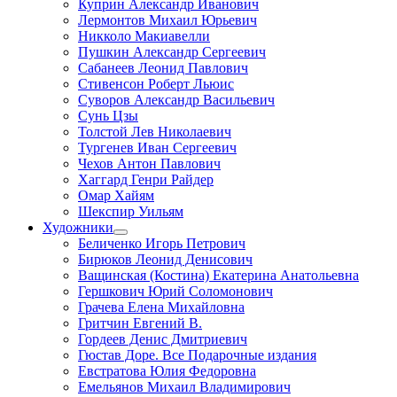
Куприн Александр Иванович
Лермонтов Михаил Юрьевич
Никколо Макиавелли
Пушкин Александр Сергеевич
Сабанеев Леонид Павлович
Стивенсон Роберт Льюис
Суворов Александр Васильевич
Сунь Цзы
Толстой Лев Николаевич
Тургенев Иван Сергеевич
Чехов Антон Павлович
Хаггард Генри Райдер
Омар Хайям
Шекспир Уильям
Художники
Беличенко Игорь Петрович
Бирюков Леонид Денисович
Ващинская (Костина) Екатерина Анатольевна
Гершкович Юрий Соломонович
Грачева Елена Михайловна
Гритчин Евгений В.
Гордеев Денис Дмитриевич
Гюстав Доре. Все Подарочные издания
Евстратова Юлия Федоровна
Емельянов Михаил Владимирович