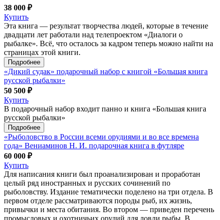
38 000 ₽
Купить
Эта книга — результат творчества людей, которые в течение
двадцати лет работали над телепроектом «Диалоги о
рыбалке». Всё, что осталось за кадром теперь можно найти на
страницах этой книги.
Подробнее
«Дикий судак» подарочный набор с книгой «Большая книга
русской рыбалки»
50 500 ₽
Купить
В подарочный набор входит панно и книга «Большая книга
русской рыбалки»
Подробнее
«Рыболовство в России всеми орудиями и во все времена
года» Вениаминов Н. И. подарочная книга в футляре
60 000 ₽
Купить
Для написания книги был проанализирован и проработан
целый ряд иностранных и русских сочинений по
рыболовству. Издание тематически поделено на три отдела. В
первом отделе рассматриваются породы рыб, их жизнь,
привычки и места обитания. Во втором — приведен перечень
промысловых и охотничьих орудий для ловли рыбы. В