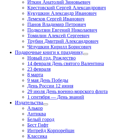
Иткин Анатолий Зиновьевич
Крестовский Сергей Александрович
Кукушкин Александр Иванович
Лемехов Сергей Иванович
Панов Владимир Петрович
Подколзин Евгений Николаевич
Томилин Алексей Сергеевич
Трубин Дмитрий Александрович
Чёлушкин Кирилл Борисович
Подарочные книги к празднику
Новый год, Рождество
14 февраля День святого Валентина
23 февраля
8 марта
9 мая День Победы
День России 12 июня
29 июля День военно-морского флота
1 сентября — День знаний
Издательства
Алькор
Антиква
Белый город
Бест Гифт
Интрейд Корпорейшн
Классика