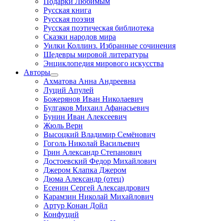
Подарки Любимым
Русская книга
Русская поэзия
Русская поэтическая библиотека
Сказки народов мира
Уилки Коллинз. Избранные сочинения
Шедевры мировой литературы
Энциклопедия мирового искусства
Авторы
Ахматова Анна Андреевна
Луций Апулей
Божерянов Иван Николаевич
Булгаков Михаил Афанасьевич
Бунин Иван Алексеевич
Жюль Верн
Высоцкий Владимир Семёнович
Гоголь Николай Васильевич
Грин Александр Степанович
Достоевский Федор Михайлович
Джером Клапка Джером
Дюма Александр (отец)
Есенин Сергей Александрович
Карамзин Николай Михайлович
Артур Конан Дойл
Конфуций