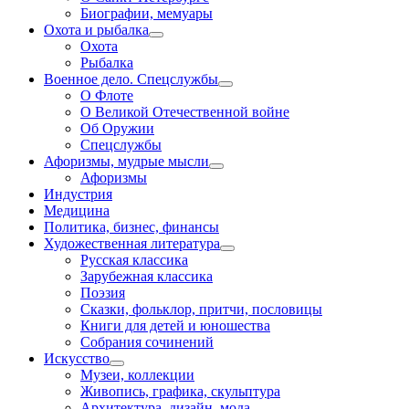
Биографии, мемуары
Охота и рыбалка
Охота
Рыбалка
Военное дело. Спецслужбы
О Флоте
О Великой Отечественной войне
Об Оружии
Спецслужбы
Афоризмы, мудрые мысли
Афоризмы
Индустрия
Медицина
Политика, бизнес, финансы
Художественная литература
Русская классика
Зарубежная классика
Поэзия
Сказки, фольклор, притчи, пословицы
Книги для детей и юношества
Собрания сочинений
Искусство
Музеи, коллекции
Живопись, графика, скульптура
Архитектура, дизайн, мода