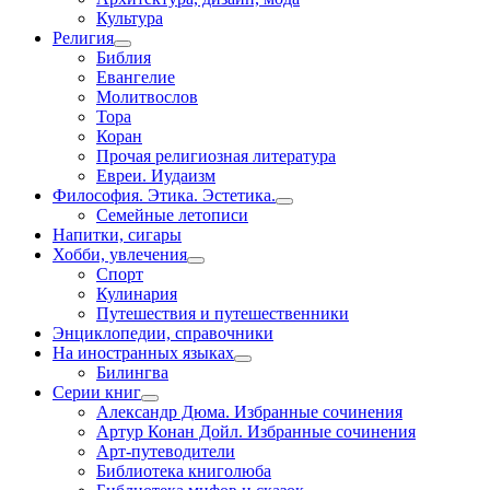
Культура
Религия
Библия
Евангелие
Молитвослов
Тора
Коран
Прочая религиозная литература
Евреи. Иудаизм
Философия. Этика. Эстетика.
Семейные летописи
Напитки, сигары
Хобби, увлечения
Спорт
Кулинария
Путешествия и путешественники
Энциклопедии, справочники
На иностранных языках
Билингва
Серии книг
Александр Дюма. Избранные сочинения
Артур Конан Дойл. Избранные сочинения
Арт-путеводители
Библиотека книголюба