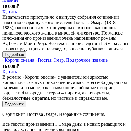
издание
10 000 ₽
Купить
Издательство приступило к выпуску собрания сочинений
известного французского писателя Гюстава Эмара (1818–
1883), одного из самых популярных авторов авантюрно-
приключенческого жанра в мировой литературе. По манере
изложения его произведения очень напоминают романы
А.Дюма и Майн Рида. Все тексты произведений Г.Эмара даны
в новых редакциях и переводах, ранее не публиковавшихся.
Подробнее
«Короли океана» Гюстав Эмар. Подарочное издание
16 000 ₽
Купить
В романе «Короли океана» с удивительной яркостью
воплотился сам дух приключений: атмосфера свободы, битвы
на земле и на море, захватывающие любовные истории,
гордые и благородные герои – пираты, авантюристы,
безжалостные к врагам, но честные и справедливые.
Подробнее
Серия книг Гюстава Эмара. Избранные сочинения.
Все тексты произведений Г.Эмара даны в новых редакциях и
переводах, ранее не публиковавшихся.