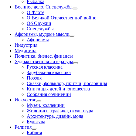
Рыбалка
Военное дело. Спецслужбы
О Флоте
О Великой Отечественной войне
Об Оружии
Спецслужбы
Афоризмы, мудрые мысли
Афоризмы
Индустрия
Медицина
Политика, бизнес, финансы
Художественная литература
Русская классика
Зарубежная классика
Поэзия
Сказки, фольклор, притчи, пословицы
Книги для детей и юношества
Собрания сочинений
Искусство
Музеи, коллекции
Живопись, графика, скульптура
Архитектура, дизайн, мода
Культура
Религия
Библия