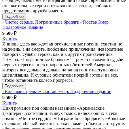
Сердце», имеют место потрясающий сюжет, ярко выписанные
положительные герои и отъявленные злодеи, любовь и
предательство, дружба и месть.
Подробнее
«Чистое сердце. Пограничные бродяги» Гюстав Эмар.
Подарочное издание
9 500 ₽
Купить
И вновь здесь вас ждут многочисленные погони, схватки не
на жизнь, а на смерть, любовные приключения, невероятные
повороты судьбы героев, как и в других произведениях
Г.Эмара. «Пограничные бродяги» — роман о тяжелой судьбе
первых переселенцев и коренных обитателей Америки,
которых все дальше и дальше на запад гонит наступающая
цивилизация. И суровые обитатели прерий готовы на все,
чтобы остановить колесо прогресса.
Подробнее
«Вольные стрелки» Гюстав Эмар. Подарочное издание
9 500 ₽
Купить
Цикл романов под общим названием «Арканзаские
трапперы», состоящий из двух томов, включающих в себя
романы «Чистое сердце», «Пограничные бродяги», «Вольные
стрелки», «Белый охотник за скальпами», объединяют группу
общих героев: охотников-авантюристов всех мастей.