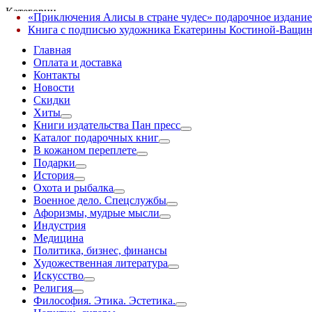
Категории
«Приключения Алисы в стране чудес» подарочное издание
✕
Книга с подписью художника Екатерины Костиной-Ващин
Главная
Оплата и доставка
Контакты
Новости
Скидки
Хиты
Книги издательства Пан пресс
Каталог подарочных книг
В кожаном переплете
Подарки
История
Охота и рыбалка
Военное дело. Спецслужбы
Афоризмы, мудрые мысли
Индустрия
Медицина
Политика, бизнес, финансы
Художественная литература
Искусство
Религия
Философия. Этика. Эстетика.