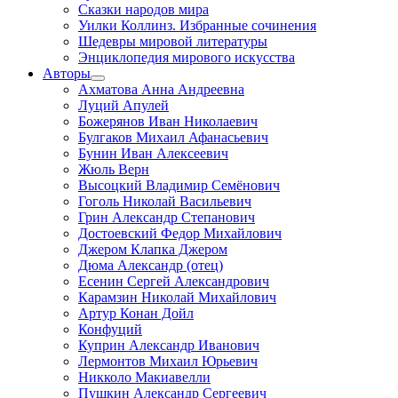
Сказки народов мира
Уилки Коллинз. Избранные сочинения
Шедевры мировой литературы
Энциклопедия мирового искусства
Авторы
Ахматова Анна Андреевна
Луций Апулей
Божерянов Иван Николаевич
Булгаков Михаил Афанасьевич
Бунин Иван Алексеевич
Жюль Верн
Высоцкий Владимир Семёнович
Гоголь Николай Васильевич
Грин Александр Степанович
Достоевский Федор Михайлович
Джером Клапка Джером
Дюма Александр (отец)
Есенин Сергей Александрович
Карамзин Николай Михайлович
Артур Конан Дойл
Конфуций
Куприн Александр Иванович
Лермонтов Михаил Юрьевич
Никколо Макиавелли
Пушкин Александр Сергеевич