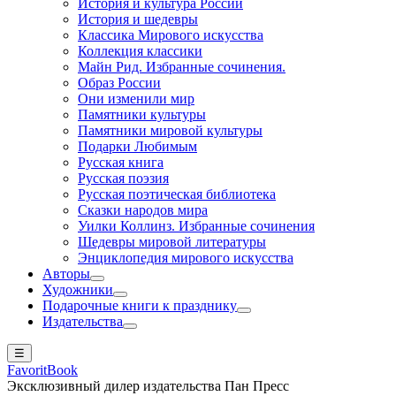
История и культура России
История и шедевры
Классика Мирового искусства
Коллекция классики
Майн Рид. Избранные сочинения.
Образ России
Они изменили мир
Памятники культуры
Памятники мировой культуры
Подарки Любимым
Русская книга
Русская поэзия
Русская поэтическая библиотека
Сказки народов мира
Уилки Коллинз. Избранные сочинения
Шедевры мировой литературы
Энциклопедия мирового искусства
Авторы
Художники
Подарочные книги к празднику
Издательства
☰
FavoritBook
Эксклюзивный дилер издательства Пан Пресс