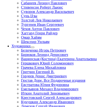
Сабанеев Леонид Павлович
Стивенсон Роберт Льюис
Суворов Александр Васильевич
Сунь Цзы
Толстой Лев Николаевич
Тургенев Иван Сергеевич
Чехов Антон Павлович
Хаггард Генри Райдер
Омар Хайям
Шекспир Уильям
Художники
Беличенко Игорь Петрович
Бирюков Леонид Денисович
Ващинская (Костина) Екатерина Анатольевна
Гершкович Юрий Соломонович
Грачева Елена Михайловна
Гритчин Евгений В.
Гордеев Денис Дмитриевич
Гюстав Доре. Все Подарочные издания
Евстратова Юлия Федоровна
Емельянов Михаил Владимирович
Иткин Анатолий Зиновьевич
Крестовский Сергей Александрович
Кукушкин Александр Иванович
Лемехов Сергей Иванович