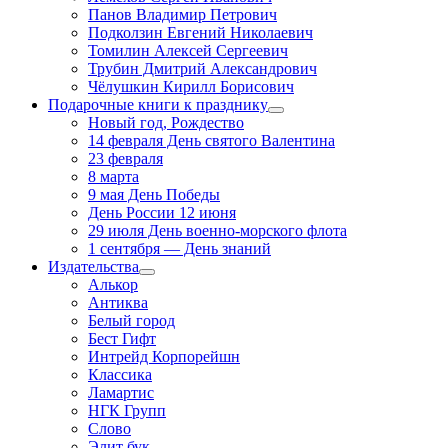
Панов Владимир Петрович
Подколзин Евгений Николаевич
Томилин Алексей Сергеевич
Трубин Дмитрий Александрович
Чёлушкин Кирилл Борисович
Подарочные книги к празднику
Новый год, Рождество
14 февраля День святого Валентина
23 февраля
8 марта
9 мая День Победы
День России 12 июня
29 июля День военно-морского флота
1 сентября — День знаний
Издательства
Алькор
Антиква
Белый город
Бест Гифт
Интрейд Корпорейшн
Классика
Ламартис
НГК Групп
Слово
Элит бук