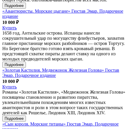
Подробнее
«Авантюристы. Морские цыгане» Гюстав Эмар. Подарочное
издание
10 000 ₽
Купить
1658 год, Антильские острова. Испанцы нанесли
сокрушительный удар по могуществу флибустьеров, захватив
главное пристанище морских разбойников — остров Тортугу.
Но Береговое братство готово взять кровавый реванш. В
предстоящей схватке пираты делают ставку на одного из
молодых предводителей морских цыган.
Подробнее
«Золотая Кастилия. Медвежонок Железная Голова» Гюстав
Эмар. Подарочное издание
10 000 ₽
Купить
Романы «Золотая Кастилия», «Медвежонок Железная Голова»
посвящены становлению и развитию пиратства,
увлекательнейшим похождениям многих известных
авантюристов и роли в этом вопросе таких государственных
деятелей как Ришелье, Людовик XIII, Людовик XIV.
Подробнее
«Сын короля. Морские титаны» Гюстав Эмар. Подарочное