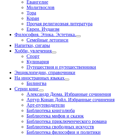
Евангелие
Молитвослов
Тора
Коран
Прочая религиозная литература
Евреи. Иудаизм
Философия. Этика. Эстетика.
Семейные летописи
Напитки, сигары
Хобби, увлечения
Спорт
Кулинария
Путешествия и путешественники
Энциклопедии, справочники
На иностранных языках
Билингва
Серии книг
Александр Дюма. Избранные сочинения
Артур Конан Дойл. Избранные сочинения
Арт-путеводители
Библиотека книголюба
Библиотека мифов и сказок
Библиотека приключенческого романа
Библиотека свободных искусств
Библиотека философии и политики