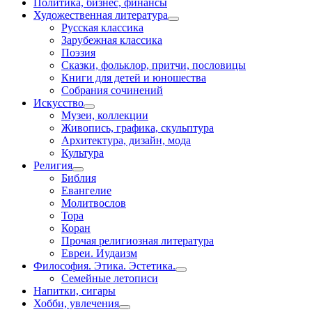
Политика, бизнес, финансы
Художественная литература
Русская классика
Зарубежная классика
Поэзия
Сказки, фольклор, притчи, пословицы
Книги для детей и юношества
Собрания сочинений
Искусство
Музеи, коллекции
Живопись, графика, скульптура
Архитектура, дизайн, мода
Культура
Религия
Библия
Евангелие
Молитвослов
Тора
Коран
Прочая религиозная литература
Евреи. Иудаизм
Философия. Этика. Эстетика.
Семейные летописи
Напитки, сигары
Хобби, увлечения