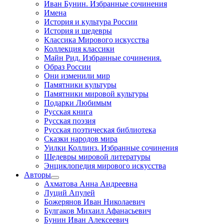
Иван Бунин. Избранные сочинения
Имена
История и культура России
История и шедевры
Классика Мирового искусства
Коллекция классики
Майн Рид. Избранные сочинения.
Образ России
Они изменили мир
Памятники культуры
Памятники мировой культуры
Подарки Любимым
Русская книга
Русская поэзия
Русская поэтическая библиотека
Сказки народов мира
Уилки Коллинз. Избранные сочинения
Шедевры мировой литературы
Энциклопедия мирового искусства
Авторы
Ахматова Анна Андреевна
Луций Апулей
Божерянов Иван Николаевич
Булгаков Михаил Афанасьевич
Бунин Иван Алексеевич