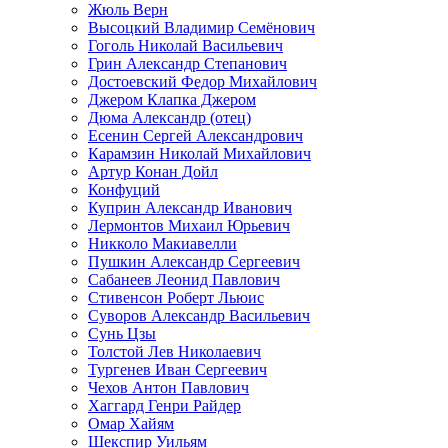
Жюль Верн
Высоцкий Владимир Семёнович
Гоголь Николай Васильевич
Грин Александр Степанович
Достоевский Федор Михайлович
Джером Клапка Джером
Дюма Александр (отец)
Есенин Сергей Александрович
Карамзин Николай Михайлович
Артур Конан Дойл
Конфуций
Куприн Александр Иванович
Лермонтов Михаил Юрьевич
Никколо Макиавелли
Пушкин Александр Сергеевич
Сабанеев Леонид Павлович
Стивенсон Роберт Льюис
Суворов Александр Васильевич
Сунь Цзы
Толстой Лев Николаевич
Тургенев Иван Сергеевич
Чехов Антон Павлович
Хаггард Генри Райдер
Омар Хайям
Шекспир Уильям