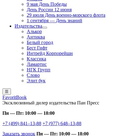
9 мая День Победы
День России 12 июня
29 июля День военно-морского флота
1 сентября — День знаний
Издательства
Алькор
Антиква
Белый город
Бест Гифт
Интрейд Корпорейшн
Классика
Ламартис
НГК Групп
Слово
Элит бук
☰
FavoritBook
Эксклюзивный дилер издательства Пан Пресс
Пн — Пт: 10:00 — 18:00
+7 (499) 841–13-88
+7 (977) 648–13-88
Заказать звонок
Пн — Пт: 10:00 — 18:00