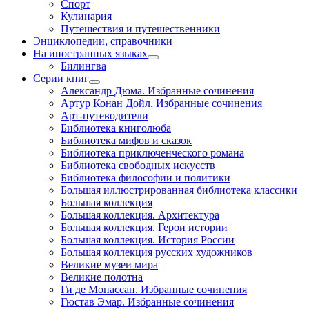
Спорт
Кулинария
Путешествия и путешественники
Энциклопедии, справочники
На иностранных языках
Билингва
Серии книг
Александр Дюма. Избранные сочинения
Артур Конан Дойл. Избранные сочинения
Арт-путеводители
Библиотека книголюба
Библиотека мифов и сказок
Библиотека приключенческого романа
Библиотека свободных искусств
Библиотека философии и политики
Большая иллюстрированная библиотека классики
Большая коллекция
Большая коллекция. Архитектура
Большая коллекция. Герои истории
Большая коллекция. История России
Большая коллекция русских художников
Великие музеи мира
Великие полотна
Ги де Мопассан. Избранные сочинения
Гюстав Эмар. Избранные сочинения