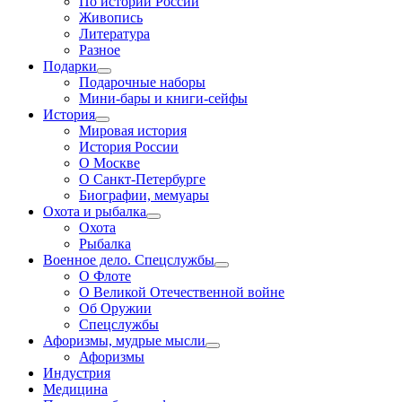
По истории России
Живопись
Литература
Разное
Подарки
Подарочные наборы
Мини-бары и книги-сейфы
История
Мировая история
История России
О Москве
О Санкт-Петербурге
Биографии, мемуары
Охота и рыбалка
Охота
Рыбалка
Военное дело. Спецслужбы
О Флоте
О Великой Отечественной войне
Об Оружии
Спецслужбы
Афоризмы, мудрые мысли
Афоризмы
Индустрия
Медицина