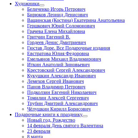
Художники
Беличенко Игорь Петрович
Бирюков Леонид Денисович
Ващинская (Костина) Екатерина Анатольевна
Гершкович Юрий Соломонович
Грачева Елена Михайловна
Гритчин Евгений В.
Гордеев Денис Дмитриевич
Гюстав Доре. Все Подарочные издания
Евстратова Юлия Федоровна
Емельянов Михаил Владимирович
Иткин Анатолий Зиновьевич
Крестовский Сергей Александрович
Кукушкин Александр Иванович
Лемехов Сергей Иванович
Панов Владимир Петрович
Подколзин Евгений Николаевич
Томилин Алексей Сергеевич
Трубин Дмитрий Александрович
Чёлушкин Кирилл Борисович
Подарочные книги к празднику
Новый год, Рождество
14 февраля День святого Валентина
23 февраля
8 марта