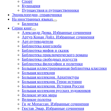
Спорт
Кулинария
Путешествия и путешественники
Энциклопедии, справочники
На иностранных языках
Билингва
Серии книг
Александр Дюма. Избранные сочинения
Артур Конан Дойл. Избранные сочинения
Арт-путеводители
Библиотека книголюба
Библиотека мифов и сказок
Библиотека приключенческого романа
Библиотека свободных искусств
Библиотека философии и политики
Большая иллюстрированная библиотека классики
Большая коллекция
Большая коллекция. Архитектура
Большая коллекция. Герои истории
Большая коллекция. История России
Большая коллекция русских художников
Великие музеи мира
Великие полотна
Ги де Мопассан. Избранные сочинения
Гюстав Эмар. Избранные сочинения