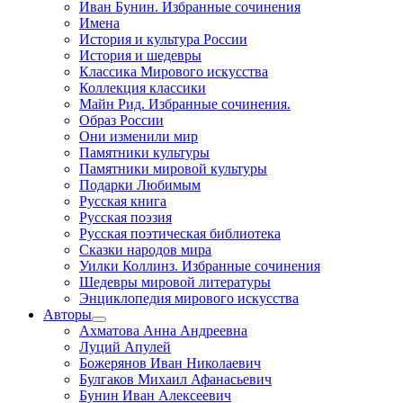
Иван Бунин. Избранные сочинения
Имена
История и культура России
История и шедевры
Классика Мирового искусства
Коллекция классики
Майн Рид. Избранные сочинения.
Образ России
Они изменили мир
Памятники культуры
Памятники мировой культуры
Подарки Любимым
Русская книга
Русская поэзия
Русская поэтическая библиотека
Сказки народов мира
Уилки Коллинз. Избранные сочинения
Шедевры мировой литературы
Энциклопедия мирового искусства
Авторы
Ахматова Анна Андреевна
Луций Апулей
Божерянов Иван Николаевич
Булгаков Михаил Афанасьевич
Бунин Иван Алексеевич