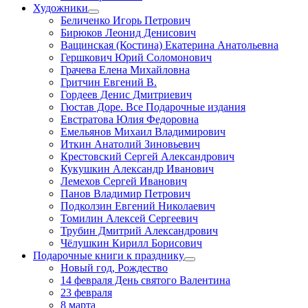
Художники
Беличенко Игорь Петрович
Бирюков Леонид Денисович
Ващинская (Костина) Екатерина Анатольевна
Гершкович Юрий Соломонович
Грачева Елена Михайловна
Гритчин Евгений В.
Гордеев Денис Дмитриевич
Гюстав Доре. Все Подарочные издания
Евстратова Юлия Федоровна
Емельянов Михаил Владимирович
Иткин Анатолий Зиновьевич
Крестовский Сергей Александрович
Кукушкин Александр Иванович
Лемехов Сергей Иванович
Панов Владимир Петрович
Подколзин Евгений Николаевич
Томилин Алексей Сергеевич
Трубин Дмитрий Александрович
Чёлушкин Кирилл Борисович
Подарочные книги к празднику
Новый год, Рождество
14 февраля День святого Валентина
23 февраля
8 марта