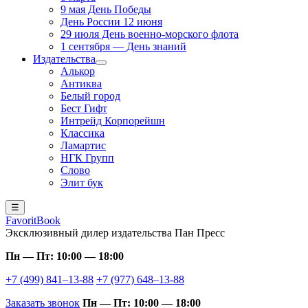
9 мая День Победы
День России 12 июня
29 июля День военно-морского флота
1 сентября — День знаний
Издательства
Алькор
Антиква
Белый город
Бест Гифт
Интрейд Корпорейшн
Классика
Ламартис
НГК Групп
Слово
Элит бук
☰
FavoritBook
Эксклюзивный дилер издательства Пан Пресс
Пн — Пт: 10:00 — 18:00
+7 (499) 841–13-88
+7 (977) 648–13-88
Заказать звонок
Пн — Пт: 10:00 — 18:00