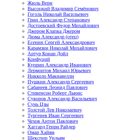
Жюль Верн
Высоцкий Владимир Семёнович
Гоголь Николай Васильевич
Грин Александр Степанович
Достоевский Федор Михайлович
Джером Клапка Джером
Дюма Александр (отец)
Есенин Сергей Александрович
Карамзин Николай Михайлович
Артур Конан Дойл
Конфуций
Куприн Александр Иванович
Лермонтов Михаил Юрьевич
Никколо Макиавелли
Пушкин Александр Сергеевич
Сабанеев Леонид Павлович
Стивенсон Роберт Льюис
Суворов Александр Васильевич
Сунь Цзы
Толстой Лев Николаевич
Тургенев Иван Сергеевич
Чехов Антон Павлович
Хаггард Генри Райдер
Омар Хайям
Шекспир Уильям