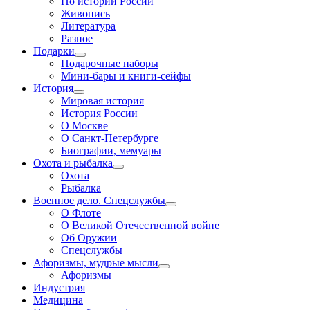
По истории России
Живопись
Литература
Разное
Подарки
Подарочные наборы
Мини-бары и книги-сейфы
История
Мировая история
История России
О Москве
О Санкт-Петербурге
Биографии, мемуары
Охота и рыбалка
Охота
Рыбалка
Военное дело. Спецслужбы
О Флоте
О Великой Отечественной войне
Об Оружии
Спецслужбы
Афоризмы, мудрые мысли
Афоризмы
Индустрия
Медицина