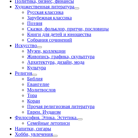
Политика, бизнес, финансы
Художественная литература
Русская классика
Зарубежная классика
Поэзия
Сказки, фольклор, притчи, пословицы
Книги для детей и юношества
Собрания сочинений
Искусство
Музеи, коллекции
Живопись, графика, скульптура
Архитектура, дизайн, мода
Культура
Религия
Библия
Евангелие
Молитвослов
Тора
Коран
Прочая религиозная литература
Евреи. Иудаизм
Философия. Этика. Эстетика.
Семейные летописи
Напитки, сигары
Хобби, увлечения