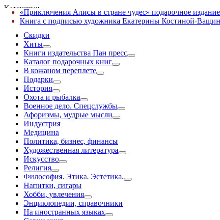
Категории
«Приключения Алисы в стране чудес» подарочное издание
✕
Книга с подписью художника Екатерины Костиной-Ващин
Скидки
Хиты
Книги издательства Пан пресс
Каталог подарочных книг
В кожаном переплете
Подарки
История
Охота и рыбалка
Военное дело. Спецслужбы
Афоризмы, мудрые мысли
Индустрия
Медицина
Политика, бизнес, финансы
Художественная литература
Искусство
Религия
Философия. Этика. Эстетика.
Напитки, сигары
Хобби, увлечения
Энциклопедии, справочники
На иностранных языках