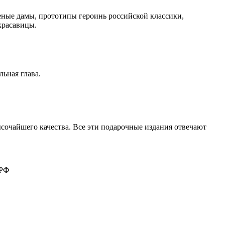
еные дамы, прототипы героинь российской классики,
красавицы.
ьная глава.
сочайшего качества. Все эти подарочные издания отвечают
 РФ