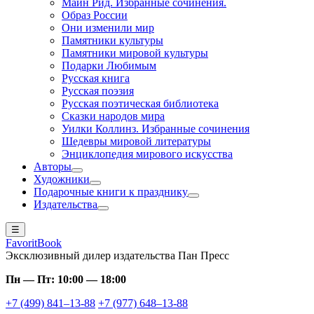
Майн Рид. Избранные сочинения.
Образ России
Они изменили мир
Памятники культуры
Памятники мировой культуры
Подарки Любимым
Русская книга
Русская поэзия
Русская поэтическая библиотека
Сказки народов мира
Уилки Коллинз. Избранные сочинения
Шедевры мировой литературы
Энциклопедия мирового искусства
Авторы
Художники
Подарочные книги к празднику
Издательства
☰
FavoritBook
Эксклюзивный дилер издательства Пан Пресс
Пн — Пт: 10:00 — 18:00
+7 (499) 841–13-88
+7 (977) 648–13-88