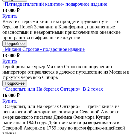
«Пятнадцатилетний капитан» подарочное издание
13 000 ₽
Купить
Вместе с героями книги вы пройдете трудный путь — от
берегов Новой Зеландии к Калифорнии, наполненные
опасностями и невероятными приключениями океанские
пространства и африканские джунгли.
Подробнее
«Михаил Строгов» подарочное издание
13 000 ₽
Купить
Герой романа курьер Михаил Строгов по поручению
императора отправляется в далекое путешествие из Москвы в
Иркутск через всю Сибирь
Подробнее
«Следопыт, или На берегах Онтарио». В 2 томах
16 000 ₽
Купить
«Следопыт, или На берегах Онтарио» — третья книга из
пенталогии об истории колонизации Северной Америки
американского писателя Джеймса Фенимора Купера,
написана в 1840 году. Действие книги разворачивается в
Северной Америке в 1759 году во время франко-индейской
войны.