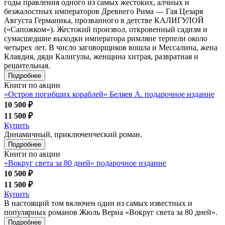
годы правления одного из самых жестоких, алчных и
безжалостных императоров Древнего Рима — Гая Цезаря
Августа Германика, прозванного в детстве КАЛИГУЛОЙ
(«Сапожком»). Жестокий произвол, откровенный садизм и
сумасшедшие выходки императора римляне терпели около
четырех лет. В число заговорщиков вошла и Мессалина, жена
Клавдия, дяди Калигулы, женщина хитрая, развратная и
решительная.
Подробнее
Книги по акции
«Остров погибших кораблей» Беляев А. подарочное издание
10 500 ₽
11 500 ₽
Купить
Динамичный, приключенческий роман.
Подробнее
Книги по акции
«Вокруг света за 80 дней» подарочное издание
10 500 ₽
11 500 ₽
Купить
В настоящий том включен один из самых известных и
популярных романов Жюль Верна «Вокруг света за 80 дней».
Подробнее