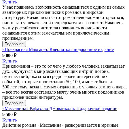
Купить
У вас появилась возможность ознакомиться с одним из самых
авантюрных приключенческих романов в мировой
литературе. Начав читать этот роман невозможно оторваться,
настолько увлекателен и непредсказуем его сюжет. Наконец-
то и у российского читателя появились возможности
ознакомится с этим замечательным приключенческим
произведением.
Подробнее
«Прекрасная Маргарет. Клеопатра» подарочное издание
9 000 ₽
Купить
Приключения – это то,от чего у любого человека захватывает
дух. Окунуться в мир захватывающих интриг, погонь,
путешествий, оказаться среди героев интереснейших
событий, которые происходили 50, 100, а может быть и
500 лет тому назад в самых отдаленных уголках земного шара,
– все это всегда составляло мечту очень многих поклонников
приключенческой литературы.
Подробнее
«Мессалина» Рафаэлло Джованьоли. Подарочное издание
9 500 ₽
Купить
Действие романа «Мессалина» разворачивается в мрачные