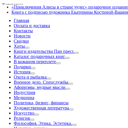
Категории
«Приключения Алисы в стране чудес» подарочное издание
✕
Книга с подписью художника Екатерины Костиной-Ващин
Главная
Оплата и доставка
Контакты
Новости
Скидки
Хиты
Книги издательства Пан пресс
Каталог подарочных книг
В кожаном переплете
Подарки
История
Охота и рыбалка
Военное дело. Спецслужбы
Афоризмы, мудрые мысли
Индустрия
Медицина
Политика, бизнес, финансы
Художественная литература
Искусство
Религия
Философия. Этика. Эстетика.