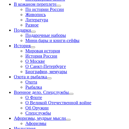
В кожаном переплете
По истории России
Живопись
Литература
Разное
Подарки
Подарочные наборы
Мини-бары и книги-сейфы
История
Мировая история
История России
О Москве
О Санкт-Петербурге
Биографии, мемуары
Охота и рыбалка
Охота
Рыбалка
Военное дело. Спецслужбы
О Флоте
О Великой Отечественной войне
Об Оружии
Спецслужбы
Афоризмы, мудрые мысли
Афоризмы
Индустрия