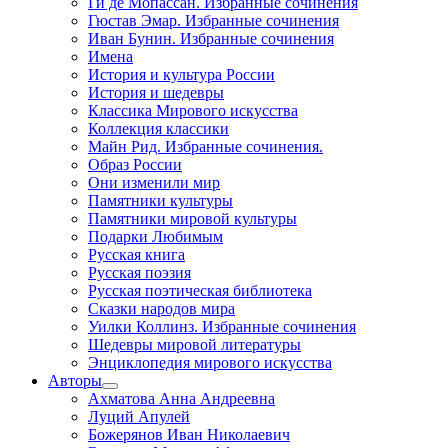
Ги де Мопассан. Избранные сочинения
Гюстав Эмар. Избранные сочинения
Иван Бунин. Избранные сочинения
Имена
История и культура России
История и шедевры
Классика Мирового искусства
Коллекция классики
Майн Рид. Избранные сочинения.
Образ России
Они изменили мир
Памятники культуры
Памятники мировой культуры
Подарки Любимым
Русская книга
Русская поэзия
Русская поэтическая библиотека
Сказки народов мира
Уилки Коллинз. Избранные сочинения
Шедевры мировой литературы
Энциклопедия мирового искусства
Авторы
Ахматова Анна Андреевна
Луций Апулей
Божерянов Иван Николаевич