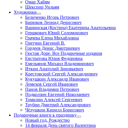
Омар Хайям
Шекспир Уильям
Художники
Беличенко Игорь Петрович
Бирюков Леонид Денисович
Ващинская (Костина) Екатерина Анатольевна
Гершкович Юрий Соломонович
Грачева Елена Михайловна
Гритчин Евгений В.
Гордеев Денис Дмитриевич
Гюстав Доре. Все Подарочные издания
Евстратова Юлия Федоровна
Емельянов Михаил Владимирович
Иткин Анатолий Зиновьевич
Крестовский Сергей Александрович
Кукушкин Александр Иванович
Лемехов Сергей Иванович
Панов Владимир Петрович
Подколзин Евгений Николаевич
Томилин Алексей Сергеевич
Трубин Дмитрий Александрович
Чёлушкин Кирилл Борисович
Подарочные книги к празднику
Новый год, Рождество
14 февраля День святого Валентина