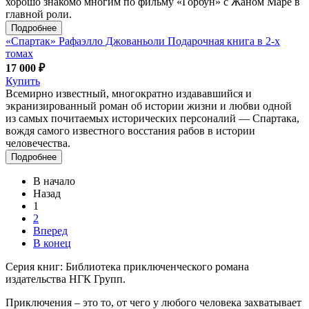
хорошо знакомо многим по фильму «Горбун» с Жаном Маре в
главной роли.
Подробнее
«Спартак» Рафаэлло Джованьоли Подарочная книга в 2-х
томах
17 000 ₽
Купить
Всемирно известный, многократно издававшийся и
экранизированный роман об истории жизни и любви одной
из самых почитаемых исторических персоналий — Спартака,
вождя самого известного восстания рабов в истории
человечества.
Подробнее
В начало
Назад
1
2
Вперед
В конец
Серия книг: Библиотека приключенческого романа
издательства НГК Групп.
Приключения – это то, от чего у любого человека захватывает