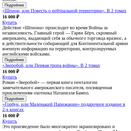
Подробнее
«Шпион, или Повесть о нейтральной территории». В 2 томах
16 000 ₽
Купить
Действие «Шпиона» происходит во время Войны за
независимость. Главный герой — Гарви Бёрч, скромный
американец, выдающий себя за обычного торговца вразнос, а
в действительности собирающий для Континентальной армии
военную информацию на территориях, контролируемых
английскими войсками.
Подробнее
«Зверобой, или Первая тропа войны». В 2 томах
16 000 ₽
Купить
Роман «Зверобой» — первая книга пенталогии
замечательного американского писателя, посвященная
приключениям охотника Натаниэля Бампо.
Подробнее
«Горбун, или Маленький Парижанин» подарочное издание в
2-х книгах
16 000 ₽
Купить
Это произведение было многократно экранизировано и