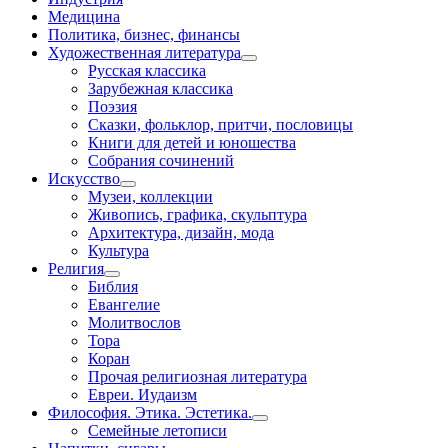
Медицина
Политика, бизнес, финансы
Художественная литература
Русская классика
Зарубежная классика
Поэзия
Сказки, фольклор, притчи, пословицы
Книги для детей и юношества
Собрания сочинений
Искусство
Музеи, коллекции
Живопись, графика, скульптура
Архитектура, дизайн, мода
Культура
Религия
Библия
Евангелие
Молитвослов
Тора
Коран
Прочая религиозная литература
Евреи. Иудаизм
Философия. Этика. Эстетика.
Семейные летописи