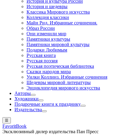
История и культура России
История и шедевры
Классика Мирового искусства
Коллекция классики
Майн Рид. Избранные сочинения.
Образ России
Они изменили мир
Памятники культуры
Памятники мировой культуры
Подарки Любимым
Русская книга
Русская поэзия
Русская поэтическая библиотека
Сказки народов мира
Уилки Коллинз. Избранные сочинения
Шедевры мировой литературы
Энциклопедия мирового искусства
Авторы
Художники
Подарочные книги к празднику
Издательства
☰
FavoritBook
Эксклюзивный дилер издательства Пан Пресс