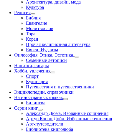
Архитектура, дизайн, мода
Культура
Религия
Библия
Евангелие
Молитвослов
Тора
Коран
Прочая религиозная литература
Евреи. Иудаизм
Философия. Этика. Эстетика.
Семейные летописи
Напитки, сигары
Хобби, увлечения
Спорт
Кулинария
Путешествия и путешественники
Энциклопедии, справочники
На иностранных языках
Билингва
Серии книг
Александр Дюма. Избранные сочинения
Артур Конан Дойл. Избранные сочинения
Арт-путеводители
Библиотека книголюба