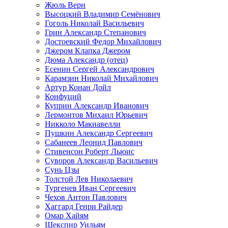
Жюль Верн
Высоцкий Владимир Семёнович
Гоголь Николай Васильевич
Грин Александр Степанович
Достоевский Федор Михайлович
Джером Клапка Джером
Дюма Александр (отец)
Есенин Сергей Александрович
Карамзин Николай Михайлович
Артур Конан Дойл
Конфуций
Куприн Александр Иванович
Лермонтов Михаил Юрьевич
Никколо Макиавелли
Пушкин Александр Сергеевич
Сабанеев Леонид Павлович
Стивенсон Роберт Льюис
Суворов Александр Васильевич
Сунь Цзы
Толстой Лев Николаевич
Тургенев Иван Сергеевич
Чехов Антон Павлович
Хаггард Генри Райдер
Омар Хайям
Шекспир Уильям