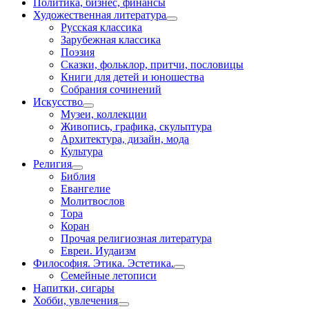
Политика, бизнес, финансы
Художественная литература
Русская классика
Зарубежная классика
Поэзия
Сказки, фольклор, притчи, пословицы
Книги для детей и юношества
Собрания сочинений
Искусство
Музеи, коллекции
Живопись, графика, скульптура
Архитектура, дизайн, мода
Культура
Религия
Библия
Евангелие
Молитвослов
Тора
Коран
Прочая религиозная литература
Евреи. Иудаизм
Философия. Этика. Эстетика.
Семейные летописи
Напитки, сигары
Хобби, увлечения