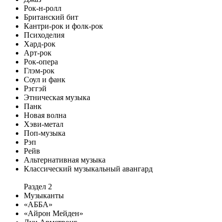
Рок-н-ролл
Британский бит
Кантри-рок и фолк-рок
Психоделия
Хард-рок
Арт-рок
Рок-опера
Глэм-рок
Соул и фанк
Рэггэй
Этническая музыка
Панк
Новая волна
Хэви-метал
Поп-музыка
Рэп
Рейв
Альтернативная музыка
Классический музыкальный авангард
Раздел 2
Музыканты
«АББА»
«Айрон Мейден»