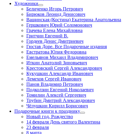
Художники
Беличенко Игорь Петрович
Бирюков Леонид Денисович
Ващинская (Костина) Екатерина Анатольевна
Гершкович Юрий Соломонович
Грачева Елена Михайловна
Гритчин Евгений В.
Гордеев Денис Дмитриевич
Гюстав Доре. Все Подарочные издания
Евстратова Юлия Федоровна
Емельянов Михаил Владимирович
Иткин Анатолий Зиновьевич
Крестовский Сергей Александрович
Кукушкин Александр Иванович
Лемехов Сергей Иванович
Панов Владимир Петрович
Подколзин Евгений Николаевич
Томилин Алексей Сергеевич
Трубин Дмитрий Александрович
Чёлушкин Кирилл Борисович
Подарочные книги к празднику
Новый год, Рождество
14 февраля День святого Валентина
23 февраля
8 марта