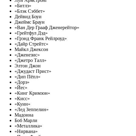
Луи Армстронг
«Битлз»
«Блэк Сэббет»
Дейвид Боуи
Джеймс Браун
«Ван Дер Грааф Дженерейтор»
«Грейтфул Дэд»
«Грэнд Франк Рейлроуд»
«Дайр Стрейтс»
Майкл Джексон
«Дженезис»
«Джетро Талл»
Элтон Джон
«Джудаст Прист»
«Дип Пёпл»
«Дорз»
«Йес»
«Кинг Кримзон»
«Кисс»
«Куин»
«Лед Зеппелин»
Мадонна
Боб Марли
«Металлика»
«Нирвана»