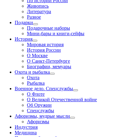
По истории России
Живопись
Литература
Разное
Подарки
Подарочные наборы
Мини-бары и книги-сейфы
История
Мировая история
История России
О Москве
О Санкт-Петербурге
Биографии, мемуары
Охота и рыбалка
Охота
Рыбалка
Военное дело. Спецслужбы
О Флоте
О Великой Отечественной войне
Об Оружии
Спецслужбы
Афоризмы, мудрые мысли
Афоризмы
Индустрия
Медицина