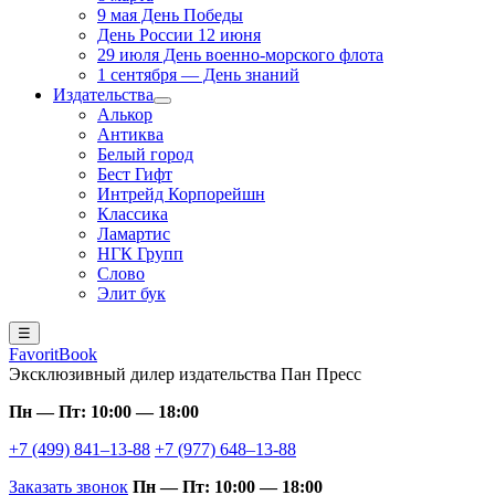
9 мая День Победы
День России 12 июня
29 июля День военно-морского флота
1 сентября — День знаний
Издательства
Алькор
Антиква
Белый город
Бест Гифт
Интрейд Корпорейшн
Классика
Ламартис
НГК Групп
Слово
Элит бук
☰
FavoritBook
Эксклюзивный дилер издательства Пан Пресс
Пн — Пт: 10:00 — 18:00
+7 (499) 841–13-88
+7 (977) 648–13-88
Заказать звонок
Пн — Пт: 10:00 — 18:00