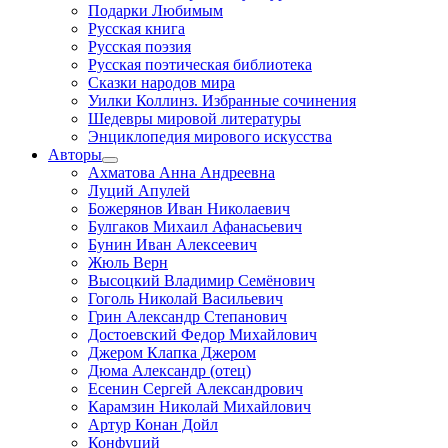
Подарки Любимым
Русская книга
Русская поэзия
Русская поэтическая библиотека
Сказки народов мира
Уилки Коллинз. Избранные сочинения
Шедевры мировой литературы
Энциклопедия мирового искусства
Авторы
Ахматова Анна Андреевна
Луций Апулей
Божерянов Иван Николаевич
Булгаков Михаил Афанасьевич
Бунин Иван Алексеевич
Жюль Верн
Высоцкий Владимир Семёнович
Гоголь Николай Васильевич
Грин Александр Степанович
Достоевский Федор Михайлович
Джером Клапка Джером
Дюма Александр (отец)
Есенин Сергей Александрович
Карамзин Николай Михайлович
Артур Конан Дойл
Конфуций