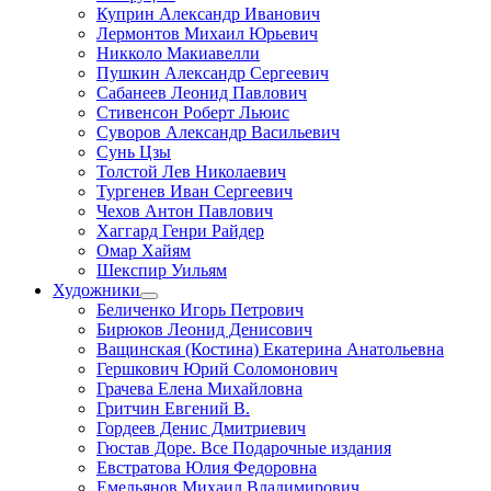
Куприн Александр Иванович
Лермонтов Михаил Юрьевич
Никколо Макиавелли
Пушкин Александр Сергеевич
Сабанеев Леонид Павлович
Стивенсон Роберт Льюис
Суворов Александр Васильевич
Сунь Цзы
Толстой Лев Николаевич
Тургенев Иван Сергеевич
Чехов Антон Павлович
Хаггард Генри Райдер
Омар Хайям
Шекспир Уильям
Художники
Беличенко Игорь Петрович
Бирюков Леонид Денисович
Ващинская (Костина) Екатерина Анатольевна
Гершкович Юрий Соломонович
Грачева Елена Михайловна
Гритчин Евгений В.
Гордеев Денис Дмитриевич
Гюстав Доре. Все Подарочные издания
Евстратова Юлия Федоровна
Емельянов Михаил Владимирович