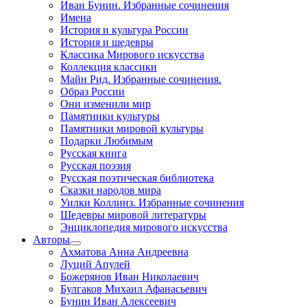
Иван Бунин. Избранные сочинения
Имена
История и культура России
История и шедевры
Классика Мирового искусства
Коллекция классики
Майн Рид. Избранные сочинения.
Образ России
Они изменили мир
Памятники культуры
Памятники мировой культуры
Подарки Любимым
Русская книга
Русская поэзия
Русская поэтическая библиотека
Сказки народов мира
Уилки Коллинз. Избранные сочинения
Шедевры мировой литературы
Энциклопедия мирового искусства
Авторы
Ахматова Анна Андреевна
Луций Апулей
Божерянов Иван Николаевич
Булгаков Михаил Афанасьевич
Бунин Иван Алексеевич