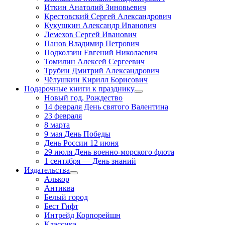
Иткин Анатолий Зиновьевич
Крестовский Сергей Александрович
Кукушкин Александр Иванович
Лемехов Сергей Иванович
Панов Владимир Петрович
Подколзин Евгений Николаевич
Томилин Алексей Сергеевич
Трубин Дмитрий Александрович
Чёлушкин Кирилл Борисович
Подарочные книги к празднику
Новый год, Рождество
14 февраля День святого Валентина
23 февраля
8 марта
9 мая День Победы
День России 12 июня
29 июля День военно-морского флота
1 сентября — День знаний
Издательства
Алькор
Антиква
Белый город
Бест Гифт
Интрейд Корпорейшн
Классика