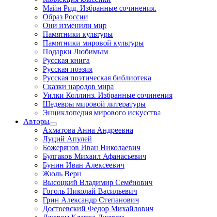
Майн Рид. Избранные сочинения.
Образ России
Они изменили мир
Памятники культуры
Памятники мировой культуры
Подарки Любимым
Русская книга
Русская поэзия
Русская поэтическая библиотека
Сказки народов мира
Уилки Коллинз. Избранные сочинения
Шедевры мировой литературы
Энциклопедия мирового искусства
Авторы
Ахматова Анна Андреевна
Луций Апулей
Божерянов Иван Николаевич
Булгаков Михаил Афанасьевич
Бунин Иван Алексеевич
Жюль Верн
Высоцкий Владимир Семёнович
Гоголь Николай Васильевич
Грин Александр Степанович
Достоевский Федор Михайлович