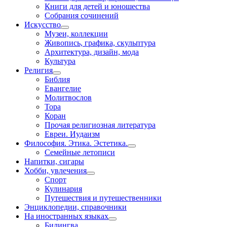
Книги для детей и юношества
Собрания сочинений
Искусство
Музеи, коллекции
Живопись, графика, скульптура
Архитектура, дизайн, мода
Культура
Религия
Библия
Евангелие
Молитвослов
Тора
Коран
Прочая религиозная литература
Евреи. Иудаизм
Философия. Этика. Эстетика.
Семейные летописи
Напитки, сигары
Хобби, увлечения
Спорт
Кулинария
Путешествия и путешественники
Энциклопедии, справочники
На иностранных языках
Билингва