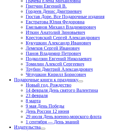
Грачева Елена Михайловна
Гритчин Евгений В.
Гордеев Денис Дмитриевич
Гюстав Доре. Все Подарочные издания
Евстратова Юлия Федоровна
Емельянов Михаил Владимирович
Иткин Анатолий Зиновьевич
Крестовский Сергей Александрович
Кукушкин Александр Иванович
Лемехов Сергей Иванович
Панов Владимир Петрович
Подколзин Евгений Николаевич
Томилин Алексей Сергеевич
Трубин Дмитрий Александрович
Чёлушкин Кирилл Борисович
Подарочные книги к празднику
Новый год, Рождество
14 февраля День святого Валентина
23 февраля
8 марта
9 мая День Победы
День России 12 июня
29 июля День военно-морского флота
1 сентября — День знаний
Издательства