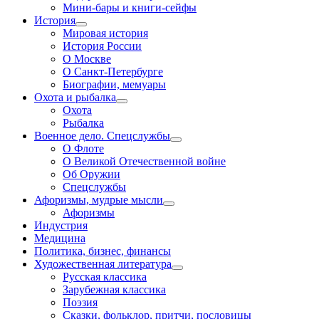
Мини-бары и книги-сейфы
История
Мировая история
История России
О Москве
О Санкт-Петербурге
Биографии, мемуары
Охота и рыбалка
Охота
Рыбалка
Военное дело. Спецслужбы
О Флоте
О Великой Отечественной войне
Об Оружии
Спецслужбы
Афоризмы, мудрые мысли
Афоризмы
Индустрия
Медицина
Политика, бизнес, финансы
Художественная литература
Русская классика
Зарубежная классика
Поэзия
Сказки, фольклор, притчи, пословицы