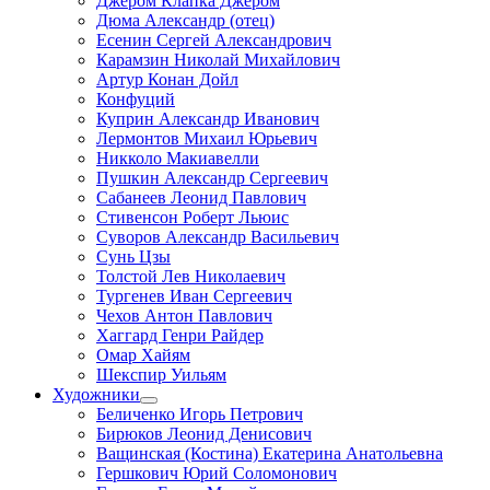
Джером Клапка Джером
Дюма Александр (отец)
Есенин Сергей Александрович
Карамзин Николай Михайлович
Артур Конан Дойл
Конфуций
Куприн Александр Иванович
Лермонтов Михаил Юрьевич
Никколо Макиавелли
Пушкин Александр Сергеевич
Сабанеев Леонид Павлович
Стивенсон Роберт Льюис
Суворов Александр Васильевич
Сунь Цзы
Толстой Лев Николаевич
Тургенев Иван Сергеевич
Чехов Антон Павлович
Хаггард Генри Райдер
Омар Хайям
Шекспир Уильям
Художники
Беличенко Игорь Петрович
Бирюков Леонид Денисович
Ващинская (Костина) Екатерина Анатольевна
Гершкович Юрий Соломонович