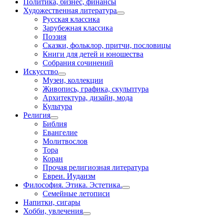
Политика, бизнес, финансы
Художественная литература
Русская классика
Зарубежная классика
Поэзия
Сказки, фольклор, притчи, пословицы
Книги для детей и юношества
Собрания сочинений
Искусство
Музеи, коллекции
Живопись, графика, скульптура
Архитектура, дизайн, мода
Культура
Религия
Библия
Евангелие
Молитвослов
Тора
Коран
Прочая религиозная литература
Евреи. Иудаизм
Философия. Этика. Эстетика.
Семейные летописи
Напитки, сигары
Хобби, увлечения