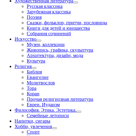
Художественная литература
Русская классика
Зарубежная классика
Поэзия
Сказки, фольклор, притчи, пословицы
Книги для детей и юношества
Собрания сочинений
Искусство
Музеи, коллекции
Живопись, графика, скульптура
Архитектура, дизайн, мода
Культура
Религия
Библия
Евангелие
Молитвослов
Тора
Коран
Прочая религиозная литература
Евреи. Иудаизм
Философия. Этика. Эстетика.
Семейные летописи
Напитки, сигары
Хобби, увлечения
Спорт