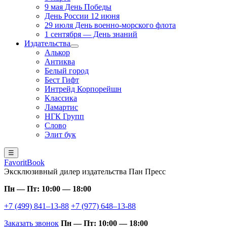
9 мая День Победы
День России 12 июня
29 июля День военно-морского флота
1 сентября — День знаний
Издательства
Алькор
Антиква
Белый город
Бест Гифт
Интрейд Корпорейшн
Классика
Ламартис
НГК Групп
Слово
Элит бук
☰
FavoritBook
Эксклюзивный дилер издательства Пан Пресс
Пн — Пт: 10:00 — 18:00
+7 (499) 841–13-88
+7 (977) 648–13-88
Заказать звонок
Пн — Пт: 10:00 — 18:00