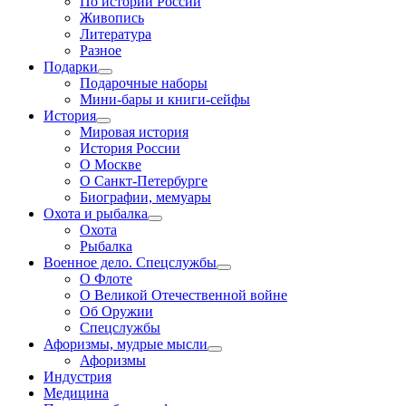
По истории России
Живопись
Литература
Разное
Подарки
Подарочные наборы
Мини-бары и книги-сейфы
История
Мировая история
История России
О Москве
О Санкт-Петербурге
Биографии, мемуары
Охота и рыбалка
Охота
Рыбалка
Военное дело. Спецслужбы
О Флоте
О Великой Отечественной войне
Об Оружии
Спецслужбы
Афоризмы, мудрые мысли
Афоризмы
Индустрия
Медицина