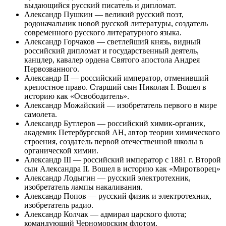
выдающийся русский писатель и дипломат.
Александр Пушкин — великий русский поэт,
родоначальник новой русской литературы, создатель
современного русского литературного языка.
Александр Горчаков — светлейший князь, видный
российский дипломат и государственный деятель,
канцлер, кавалер ордена Святого апостола Андрея
Первозванного.
Александр II — российский император, отменивший
крепостное право. Старший сын Николая I. Вошел в
историю как «Освободитель».
Александр Можайский — изобретатель первого в мире
самолета.
Александр Бутлеров — российский химик-органик,
академик Петербургской АН, автор теории химического
строения, создатель первой отечественной школы в
органической химии.
Александр III — российский император с 1881 г. Второй
сын Александра II. Вошел в историю как «Миротворец»
Александр Лодыгин — русский электротехник,
изобретатель лампы накаливания.
Александр Попов — русский физик и электротехник,
изобретатель радио.
Александр Колчак — адмирал царского флота;
командующий Черноморским флотом.