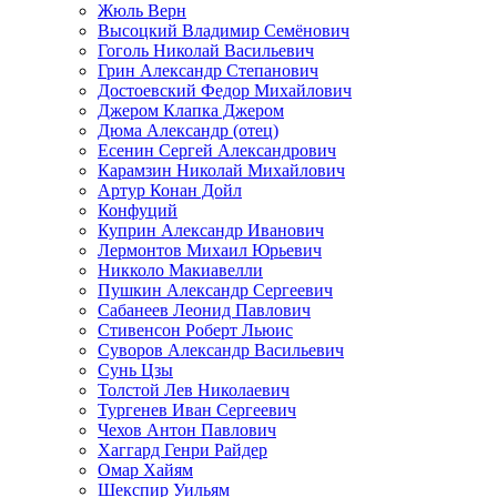
Жюль Верн
Высоцкий Владимир Семёнович
Гоголь Николай Васильевич
Грин Александр Степанович
Достоевский Федор Михайлович
Джером Клапка Джером
Дюма Александр (отец)
Есенин Сергей Александрович
Карамзин Николай Михайлович
Артур Конан Дойл
Конфуций
Куприн Александр Иванович
Лермонтов Михаил Юрьевич
Никколо Макиавелли
Пушкин Александр Сергеевич
Сабанеев Леонид Павлович
Стивенсон Роберт Льюис
Суворов Александр Васильевич
Сунь Цзы
Толстой Лев Николаевич
Тургенев Иван Сергеевич
Чехов Антон Павлович
Хаггард Генри Райдер
Омар Хайям
Шекспир Уильям