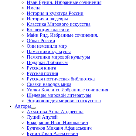
Иван Бунин. Избранные сочинения
Имена
История и культура России
История и шедевры
Классика Мирового искусства
Коллекция классики
Майн Рид. Избранные сочинения.
Образ России
Они изменили мир
Памятники культуры
Памятники мировой культуры
Подарки Любимым
Русская книга
Русская поэзия
Русская поэтическая библиотека
Сказки народов мира
Уилки Коллинз. Избранные сочинения
Шедевры мировой литературы
Энциклопедия мирового искусства
Авторы
Ахматова Анна Андреевна
Луций Апулей
Божерянов Иван Николаевич
Булгаков Михаил Афанасьевич
Бунин Иван Алексеевич