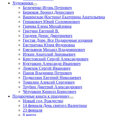
Художники
Беличенко Игорь Петрович
Бирюков Леонид Денисович
Ващинская (Костина) Екатерина Анатольевна
Гершкович Юрий Соломонович
Грачева Елена Михайловна
Гритчин Евгений В.
Гордеев Денис Дмитриевич
Гюстав Доре. Все Подарочные издания
Евстратова Юлия Федоровна
Емельянов Михаил Владимирович
Иткин Анатолий Зиновьевич
Крестовский Сергей Александрович
Кукушкин Александр Иванович
Лемехов Сергей Иванович
Панов Владимир Петрович
Подколзин Евгений Николаевич
Томилин Алексей Сергеевич
Трубин Дмитрий Александрович
Чёлушкин Кирилл Борисович
Подарочные книги к празднику
Новый год, Рождество
14 февраля День святого Валентина
23 февраля
8 марта