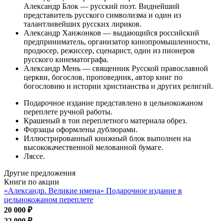
Александр Блок — русский поэт. Виднейший
представитель русского символизма и один из
талантливейших русских лириков.
Александр Ханжонков — выдающийся российский
предприниматель, организатор кинопромышленности,
продюсер, режиссер, сценарист, один из пионеров
русского кинематографа.
Александр Мень — священник Русской православной
церкви, богослов, проповедник, автор книг по
богословию и истории христианства и других религий.
Подарочное издание представлено в цельнокожаном
переплете ручной работы.
Крашеный в тон переплетного материала обрез.
Форзацы оформлены дублюрами.
Иллюстрированный книжный блок выполнен на
высококачественной мелованной бумаге.
Ляссе.
Другие предложения
Книги по акции
«Александр. Великие имена» Подарочное издание в
цельнокожаном переплете
20 000 ₽
22 000 ₽