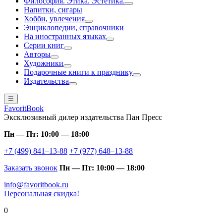
Философия. Этика. Эстетика.
Напитки, сигары
Хобби, увлечения
Энциклопедии, справочники
На иностранных языках
Серии книг
Авторы
Художники
Подарочные книги к празднику
Издательства
☰
FavoritBook
Эксклюзивный дилер издательства Пан Пресс
Пн — Пт: 10:00 — 18:00
+7 (499) 841–13-88
+7 (977) 648–13-88
Заказать звонок
Пн — Пт: 10:00 — 18:00
info@favoritbook.ru
Персональная скидка!
0