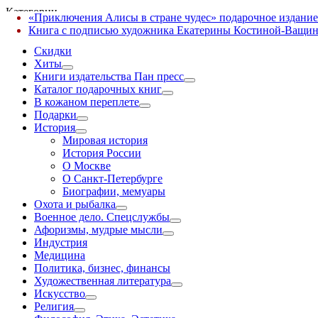
Категории
«Приключения Алисы в стране чудес» подарочное издание
✕
Книга с подписью художника Екатерины Костиной-Ващин
Скидки
Хиты
Книги издательства Пан пресс
Каталог подарочных книг
В кожаном переплете
Подарки
История
Мировая история
История России
О Москве
О Санкт-Петербурге
Биографии, мемуары
Охота и рыбалка
Военное дело. Спецслужбы
Афоризмы, мудрые мысли
Индустрия
Медицина
Политика, бизнес, финансы
Художественная литература
Искусство
Религия