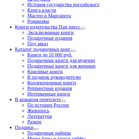
История государства российского
Книга власти
Мастер и Маргарита
Романовы
Книги издательства Пан пресс
Эксклюзивные книги
Подарочные издания
Под заказ
Каталог подарочных книг
Книги до 10 000 руб.
Подарочные книги для мужчин
Подарочные книги для женщин
Красивые книги
В подарок руководителю
Коллекционные книги
Репринтные издания
Интерьерные книги
В кожаном переплете
По истории России
Живопись
Литература
Разное
Подарки
Подарочные наборы
Мини-бары и книги-сейфы