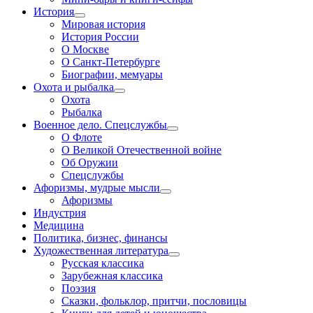
История
Мировая история
История России
О Москве
О Санкт-Петербурге
Биографии, мемуары
Охота и рыбалка
Охота
Рыбалка
Военное дело. Спецслужбы
О Флоте
О Великой Отечественной войне
Об Оружии
Спецслужбы
Афоризмы, мудрые мысли
Афоризмы
Индустрия
Медицина
Политика, бизнес, финансы
Художественная литература
Русская классика
Зарубежная классика
Поэзия
Сказки, фольклор, притчи, пословицы