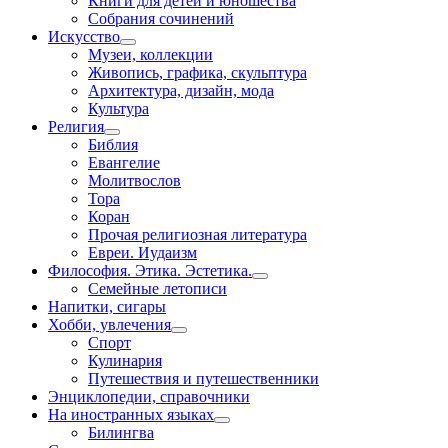
Книги для детей и юношества
Собрания сочинений
Искусство
Музеи, коллекции
Живопись, графика, скульптура
Архитектура, дизайн, мода
Культура
Религия
Библия
Евангелие
Молитвослов
Тора
Коран
Прочая религиозная литература
Евреи. Иудаизм
Философия. Этика. Эстетика.
Семейные летописи
Напитки, сигары
Хобби, увлечения
Спорт
Кулинария
Путешествия и путешественники
Энциклопедии, справочники
На иностранных языках
Билингва