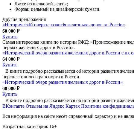
Ляссе из шелковой ленты;
Форзац цельный из дизайнерской бумаги.
Другие предложения
«Историческiй очеркъ развитiя железныхъ дорог въ Россiи»
60 000 ₽
Купить
Самая интересная книга по истории РЖД: «Происхождение жел
первых железных дорог в России».
«Исторический очерк развития железных дорог в России с их о
64 000 ₽
Купить
В книге подробно рассказывается об истории развития железн
перспективного транспорта в России.
«Исторический очерк развития железных дорог в России»
60 000 ₽
Купить
В книге подробно рассказывается об истории развития железн
ВКонтакте
Отзывы на Яндекс Картах
Политика конфиденциал
Вся информация на сайте несёт справочный характер и не явл
Возрастная категория: 16+