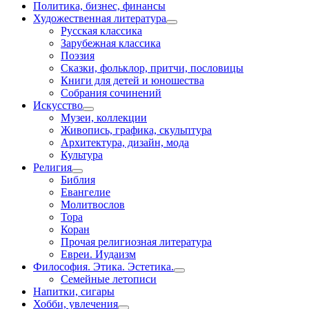
Политика, бизнес, финансы
Художественная литература
Русская классика
Зарубежная классика
Поэзия
Сказки, фольклор, притчи, пословицы
Книги для детей и юношества
Собрания сочинений
Искусство
Музеи, коллекции
Живопись, графика, скульптура
Архитектура, дизайн, мода
Культура
Религия
Библия
Евангелие
Молитвослов
Тора
Коран
Прочая религиозная литература
Евреи. Иудаизм
Философия. Этика. Эстетика.
Семейные летописи
Напитки, сигары
Хобби, увлечения