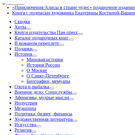
Категории
«Приключения Алисы в стране чудес» подарочное издание
✕
Книга с подписью художника Екатерины Костиной-Ващин
Скидки
Хиты
Книги издательства Пан пресс
Каталог подарочных книг
В кожаном переплете
Подарки
История
Мировая история
История России
О Москве
О Санкт-Петербурге
Биографии, мемуары
Охота и рыбалка
Военное дело. Спецслужбы
Афоризмы, мудрые мысли
Индустрия
Медицина
Политика, бизнес, финансы
Художественная литература
Искусство
Религия