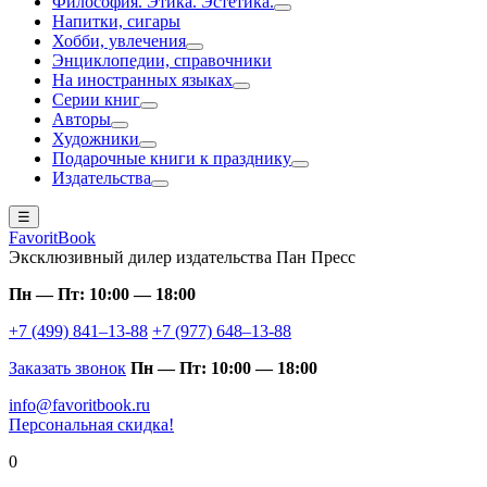
Философия. Этика. Эстетика.
Напитки, сигары
Хобби, увлечения
Энциклопедии, справочники
На иностранных языках
Серии книг
Авторы
Художники
Подарочные книги к празднику
Издательства
☰
FavoritBook
Эксклюзивный дилер издательства Пан Пресс
Пн — Пт: 10:00 — 18:00
+7 (499) 841–13-88
+7 (977) 648–13-88
Заказать звонок
Пн — Пт: 10:00 — 18:00
info@favoritbook.ru
Персональная скидка!
0