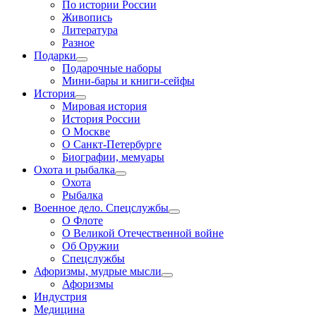
По истории России
Живопись
Литература
Разное
Подарки
Подарочные наборы
Мини-бары и книги-сейфы
История
Мировая история
История России
О Москве
О Санкт-Петербурге
Биографии, мемуары
Охота и рыбалка
Охота
Рыбалка
Военное дело. Спецслужбы
О Флоте
О Великой Отечественной войне
Об Оружии
Спецслужбы
Афоризмы, мудрые мысли
Афоризмы
Индустрия
Медицина