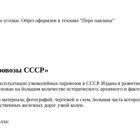
 уголки. Обрез оформлен в технике "Перо павлина”
аровозы СССР»
эксплуатации узкоколейных паровозов в СССР. Издана в развити
снован на большом количестве исторического, архивного и факти
 материала, фотографий, чертежей и схем, большая часть которо
ственных железных дорог узкой колеи.
лла;