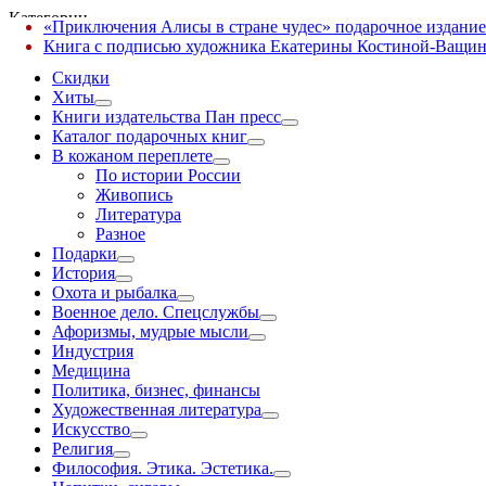
Категории
«Приключения Алисы в стране чудес» подарочное издание
✕
Книга с подписью художника Екатерины Костиной-Ващин
Скидки
Хиты
Книги издательства Пан пресс
Каталог подарочных книг
В кожаном переплете
По истории России
Живопись
Литература
Разное
Подарки
История
Охота и рыбалка
Военное дело. Спецслужбы
Афоризмы, мудрые мысли
Индустрия
Медицина
Политика, бизнес, финансы
Художественная литература
Искусство
Религия
Философия. Этика. Эстетика.