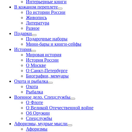
Интерьерные книги
В кожаном переплете
По истории России
Живопись
Литература
Разное
Подарки
Подарочные наборы
Мини-бары и книги-сейфы
История
Мировая история
История России
О Москве
О Санкт-Петербурге
Биографии, мемуары
Охота и рыбалка
Охота
Рыбалка
Военное дело. Спецслужбы
О Флоте
О Великой Отечественной войне
Об Оружии
Спецслужбы
Афоризмы, мудрые мысли
Афоризмы