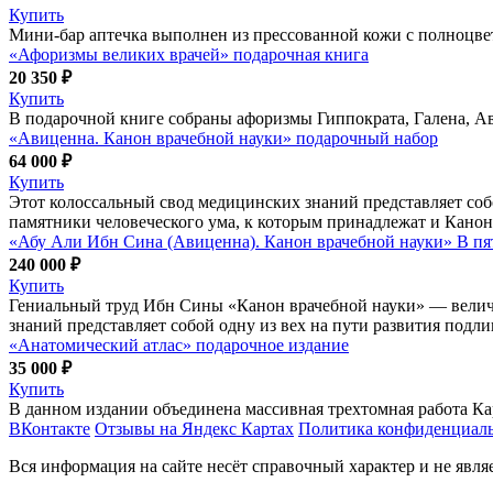
Купить
Мини-бар аптечка выполнен из прессованной кожи с полноцве
«Афоризмы великих врачей» подарочная книга
20 350 ₽
Купить
В подарочной книге собраны афоризмы Гиппократа, Галена, Ав
«Авиценна. Канон врачебной науки» подарочный набор
64 000 ₽
Купить
Этот колоссальный свод медицинских знаний представляет собо
памятники человеческого ума, к которым принадлежат и Канон
«Абу Али Ибн Сина (Авиценна). Канон врачебной науки» В пят
240 000 ₽
Купить
Гениальный труд Ибн Сины «Канон врачебной науки» — велич
знаний представляет собой одну из вех на пути развития подли
«Анатомический атлас» подарочное издание
35 000 ₽
Купить
В данном издании объединена массивная трехтомная работа Кар
ВКонтакте
Отзывы на Яндекс Картах
Политика конфиденциал
Вся информация на сайте несёт справочный характер и не явл