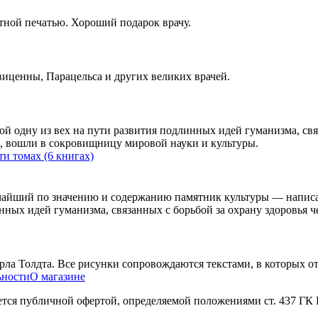
тной печатью. Хороший подарок врачу.
иценны, Парацельса и других великих врачей.
й одну из вех на пути развития подлинных идей гуманизма, свя
, вошли в сокровищницу мировой науки и культуры.
и томах (6 книгах)
айший по значению и содержанию памятник культуры — написан
нных идей гуманизма, связанных с борьбой за охрану здоровья ч
ла Толдта. Все рисунки сопровождаются текстами, в которых от
ьности
О магазине
яется публичной офертой, определяемой положениями ст. 437 ГК