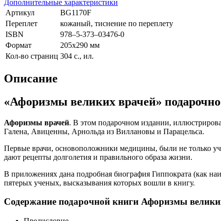
Дополнительные характеристики
Артикул
BG1170F
Переплет
кожаный, тиснение по переплету
ISBN
978–5-373–03476-0
Формат
205х290 мм
Кол-во страниц
304 с., ил.
Описание
«Афоризмы великих врачей» подарочно
Афоризмы врачей
. В этом подарочном издании, иллюстриров
Галена, Авиценны, Арнольда из Виллановы и Парацельса.
Первые врачи, основоположники медицины, были не только уч
дают рецепты долголетия и правильного образа жизни.
В приложениях дана подробная биография Гиппократа (как наи
пятерых ученых, высказывания которых вошли в книгу.
Содержание подарочной книги Афоризмы великих
Предисловие