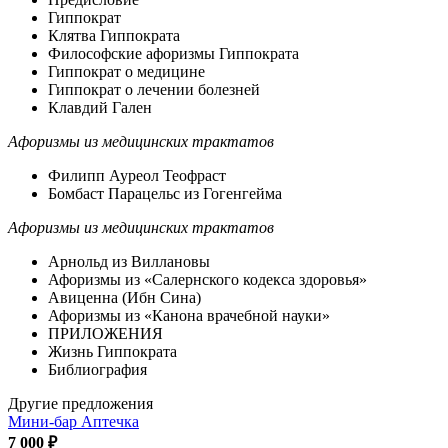
Гиппократ
Клятва Гиппократа
Философские афоризмы Гиппократа
Гиппократ о медицине
Гиппократ о лечении болезней
Клавдий Гален
Афоризмы из медицинских трактатов
Филипп Ауреол Теофраст
Бомбаст Парацельс из Гогенгейма
Афоризмы из медицинских трактатов
Арнольд из Виллановы
Афоризмы из «Салернского кодекса здоровья»
Авиценна (Ибн Сина)
Афоризмы из «Канона врачебной науки»
ПРИЛОЖЕНИЯ
Жизнь Гиппократа
Библиография
Другие предложения
Мини-бар Аптечка
7 000 ₽