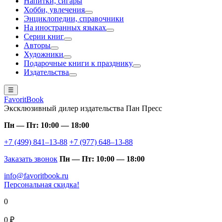
Напитки, сигары
Хобби, увлечения
Энциклопедии, справочники
На иностранных языках
Серии книг
Авторы
Художники
Подарочные книги к празднику
Издательства
☰
FavoritBook
Эксклюзивный дилер издательства Пан Пресс
Пн — Пт: 10:00 — 18:00
+7 (499) 841–13-88
+7 (977) 648–13-88
Заказать звонок
Пн — Пт: 10:00 — 18:00
info@favoritbook.ru
Персональная скидка!
0
0 ₽