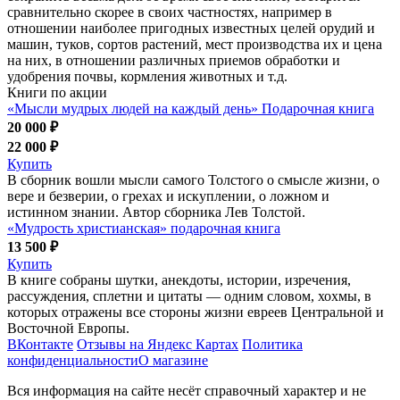
сравнительно скорее в своих частностях, например в
отношении наиболее пригодных известных целей орудий и
машин, туков, сортов растений, мест производства их и цена
на них, в отношении различных приемов обработки и
удобрения почвы, кормления животных и т.д.
Книги по акции
«Мысли мудрых людей на каждый день» Подарочная книга
20 000 ₽
22 000 ₽
Купить
В сборник вошли мысли самого Толстого о смысле жизни, о
вере и безверии, о грехах и искуплении, о ложном и
истинном знании. Автор сборника Лев Толстой.
«Мудрость христианская» подарочная книга
13 500 ₽
Купить
В книге собраны шутки, анекдоты, истории, изречения,
рассуждения, сплетни и цитаты — одним словом, хохмы, в
которых отражены все стороны жизни евреев Центральной и
Восточной Европы.
ВКонтакте
Отзывы на Яндекс Картах
Политика
конфиденциальности
О магазине
Вся информация на сайте несёт справочный характер и не