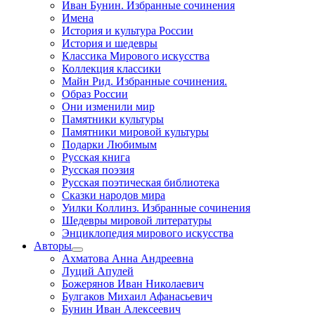
Иван Бунин. Избранные сочинения
Имена
История и культура России
История и шедевры
Классика Мирового искусства
Коллекция классики
Майн Рид. Избранные сочинения.
Образ России
Они изменили мир
Памятники культуры
Памятники мировой культуры
Подарки Любимым
Русская книга
Русская поэзия
Русская поэтическая библиотека
Сказки народов мира
Уилки Коллинз. Избранные сочинения
Шедевры мировой литературы
Энциклопедия мирового искусства
Авторы
Ахматова Анна Андреевна
Луций Апулей
Божерянов Иван Николаевич
Булгаков Михаил Афанасьевич
Бунин Иван Алексеевич