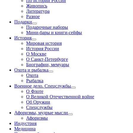
По истории России
Живопись
Литература
Разное
Подарки
Подарочные наборы
Мини-бары и книги-сейфы
История
Мировая история
История России
О Москве
О Санкт-Петербурге
Биографии, мемуары
Охота и рыбалка
Охота
Рыбалка
Военное дело. Спецслужбы
О Флоте
О Великой Отечественной войне
Об Оружии
Спецслужбы
Афоризмы, мудрые мысли
Афоризмы
Индустрия
Медицина