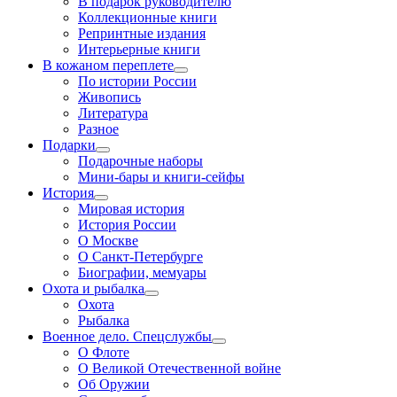
В подарок руководителю
Коллекционные книги
Репринтные издания
Интерьерные книги
В кожаном переплете
По истории России
Живопись
Литература
Разное
Подарки
Подарочные наборы
Мини-бары и книги-сейфы
История
Мировая история
История России
О Москве
О Санкт-Петербурге
Биографии, мемуары
Охота и рыбалка
Охота
Рыбалка
Военное дело. Спецслужбы
О Флоте
О Великой Отечественной войне
Об Оружии