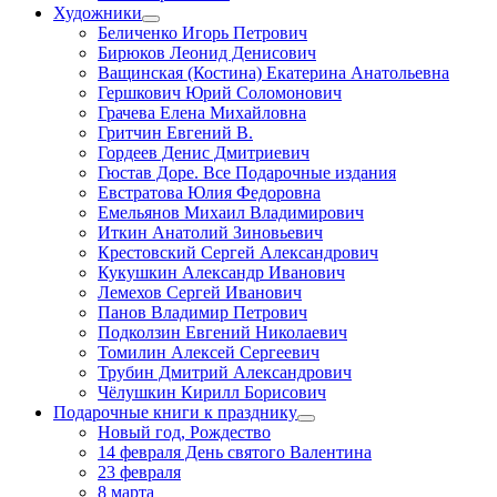
Художники
Беличенко Игорь Петрович
Бирюков Леонид Денисович
Ващинская (Костина) Екатерина Анатольевна
Гершкович Юрий Соломонович
Грачева Елена Михайловна
Гритчин Евгений В.
Гордеев Денис Дмитриевич
Гюстав Доре. Все Подарочные издания
Евстратова Юлия Федоровна
Емельянов Михаил Владимирович
Иткин Анатолий Зиновьевич
Крестовский Сергей Александрович
Кукушкин Александр Иванович
Лемехов Сергей Иванович
Панов Владимир Петрович
Подколзин Евгений Николаевич
Томилин Алексей Сергеевич
Трубин Дмитрий Александрович
Чёлушкин Кирилл Борисович
Подарочные книги к празднику
Новый год, Рождество
14 февраля День святого Валентина
23 февраля
8 марта