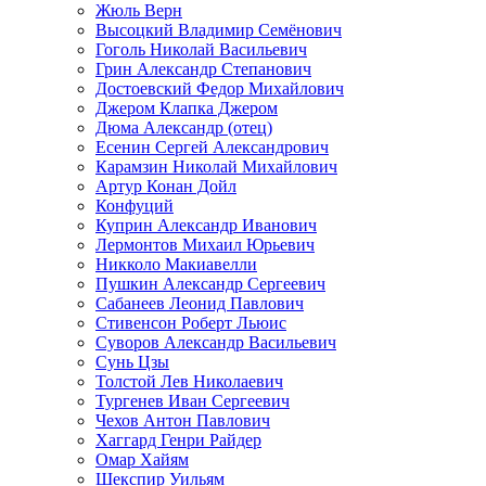
Жюль Верн
Высоцкий Владимир Семёнович
Гоголь Николай Васильевич
Грин Александр Степанович
Достоевский Федор Михайлович
Джером Клапка Джером
Дюма Александр (отец)
Есенин Сергей Александрович
Карамзин Николай Михайлович
Артур Конан Дойл
Конфуций
Куприн Александр Иванович
Лермонтов Михаил Юрьевич
Никколо Макиавелли
Пушкин Александр Сергеевич
Сабанеев Леонид Павлович
Стивенсон Роберт Льюис
Суворов Александр Васильевич
Сунь Цзы
Толстой Лев Николаевич
Тургенев Иван Сергеевич
Чехов Антон Павлович
Хаггард Генри Райдер
Омар Хайям
Шекспир Уильям