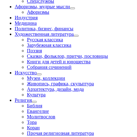
Спецслужбы
Афоризмы, мудрые мысли
Афоризмы
Индустрия
Медицина
Политика, бизнес, финансы
Художественная литература
Русская классика
Зарубежная классика
Поэзия
Сказки, фольклор, притчи, пословицы
Книги для детей и юношества
Собрания сочинений
Искусство
Музеи, коллекции
Живопись, графика, скульптура
Архитектура, дизайн, мода
Культура
Религия
Библия
Евангелие
Молитвослов
Тора
Коран
Прочая религиозная литература