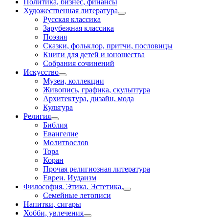
Политика, бизнес, финансы
Художественная литература
Русская классика
Зарубежная классика
Поэзия
Сказки, фольклор, притчи, пословицы
Книги для детей и юношества
Собрания сочинений
Искусство
Музеи, коллекции
Живопись, графика, скульптура
Архитектура, дизайн, мода
Культура
Религия
Библия
Евангелие
Молитвослов
Тора
Коран
Прочая религиозная литература
Евреи. Иудаизм
Философия. Этика. Эстетика.
Семейные летописи
Напитки, сигары
Хобби, увлечения