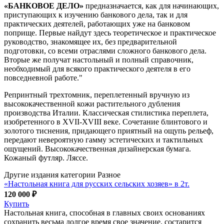
«БАНКОВОЕ ДЕЛО»
предназначается, как для начинающих,
приступающих к изучению банкового дела, так и для
практических деятелей, работающих уже на банковом
поприще. Первые найдут здесь теоретическое и практическое
руководство, знакомящее их, без предварительной
подготовки, со всеми отраслями сложного банкового дела.
Вторые же получат настольный и полный справочник,
необходимый для всякого практического деятеля в его
повседневной работе."
Репринтный трехтомник, переплетенный вручную из
высококачественной кожи растительного дубления
производства Италии. Классическая стилистика переплета,
изобретенного в XVII-XVIII веке. Сочетание блинтового и
золотого тиснения, придающего приятный на ощупь рельеф,
передают невероятную гамму эстетических и тактильных
ощущений. Высококачественная дизайнерская бумага.
Кожаный футляр. Ляссе.
Другие издания категории Разное
«Настольная книга для русских сельских хозяев» в 2т.
120 000 ₽
Купить
Настольная книга, способная в главных своих основаниях
сохранить весьма долгое время свое значение, состарится