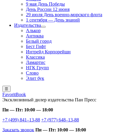
9 мая День Победы
День России 12 июня
29 июля День военно-морского флота
1 сентября — День знаний
Издательства
Алькор
Антиква
Белый город
Бест Гифт
Интрейд Корпорейшн
Классика
Ламартис
НГК Групп
Слово
Элит бук
☰
FavoritBook
Эксклюзивный дилер издательства Пан Пресс
Пн — Пт: 10:00 — 18:00
+7 (499) 841–13-88
+7 (977) 648–13-88
Заказать звонок
Пн — Пт: 10:00 — 18:00