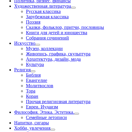
Политика, бизнес, финансы
Художественная литература
Русская классика
Зарубежная классика
Поэзия
Сказки, фольклор, притчи, пословицы
Книги для детей и юношества
Собрания сочинений
Искусство
Музеи, коллекции
Живопись, графика, скульптура
Архитектура, дизайн, мода
Культура
Религия
Библия
Евангелие
Молитвослов
Тора
Коран
Прочая религиозная литература
Евреи. Иудаизм
Философия. Этика. Эстетика.
Семейные летописи
Напитки, сигары
Хобби, увлечения