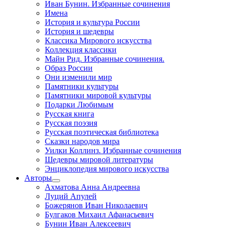
Иван Бунин. Избранные сочинения
Имена
История и культура России
История и шедевры
Классика Мирового искусства
Коллекция классики
Майн Рид. Избранные сочинения.
Образ России
Они изменили мир
Памятники культуры
Памятники мировой культуры
Подарки Любимым
Русская книга
Русская поэзия
Русская поэтическая библиотека
Сказки народов мира
Уилки Коллинз. Избранные сочинения
Шедевры мировой литературы
Энциклопедия мирового искусства
Авторы
Ахматова Анна Андреевна
Луций Апулей
Божерянов Иван Николаевич
Булгаков Михаил Афанасьевич
Бунин Иван Алексеевич