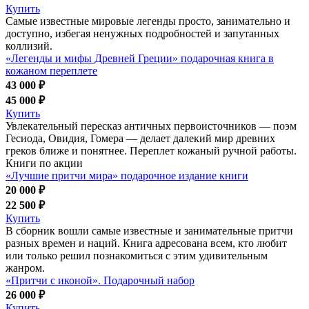
Купить
Самые известные мировые легенды просто, занимательно и
доступно, избегая ненужных подробностей и запутанных
коллизий.
«Легенды и мифы Древней Греции» подарочная книга в
кожаном переплете
43 000 ₽
45 000 ₽
Купить
Увлекательный пересказ античных первоисточников — поэм
Гесиода, Овидия, Гомера — делает далекий мир древних
греков ближе и понятнее. Переплет кожаный ручной работы.
Книги по акции
«Лучшие притчи мира» подарочное издание книги
20 000 ₽
22 500 ₽
Купить
В сборник вошли самые известные и занимательные притчи
разных времен и наций. Книга адресована всем, кто любит
или только решил познакомиться с этим удивительным
жанром.
«Притчи с иконой». Подарочный набор
26 000 ₽
Купить