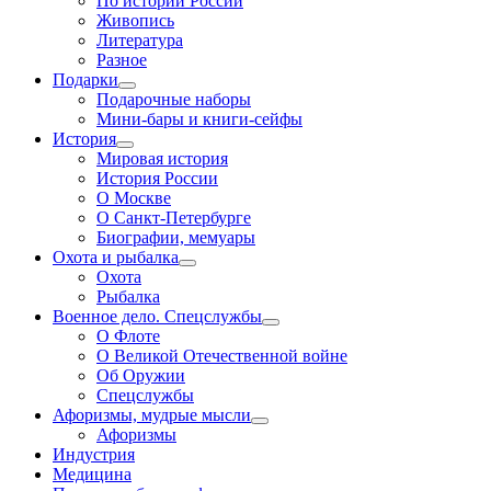
По истории России
Живопись
Литература
Разное
Подарки
Подарочные наборы
Мини-бары и книги-сейфы
История
Мировая история
История России
О Москве
О Санкт-Петербурге
Биографии, мемуары
Охота и рыбалка
Охота
Рыбалка
Военное дело. Спецслужбы
О Флоте
О Великой Отечественной войне
Об Оружии
Спецслужбы
Афоризмы, мудрые мысли
Афоризмы
Индустрия
Медицина