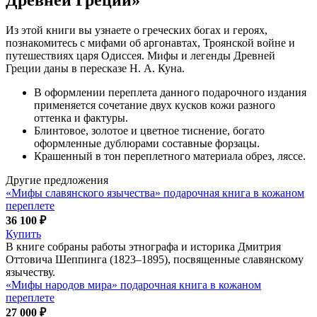
Из этой книги вы узнаете о греческих богах и героях,
познакомитесь с мифами об аргонавтах, Троянской войне и
путешествиях царя Одиссея. Мифы и легенды Древней
Греции даны в пересказе Н. А. Куна.
В оформлении переплета данного подарочного издания
применяется сочетание двух кусков кожи разного
оттенка и фактуры.
Блинтовое, золотое и цветное тиснение, богато
оформленные дублюрами составные форзацы.
Крашенный в тон переплетного материала обрез, ляссе.
Другие предложения
«Мифы славянского язычества» подарочная книга в кожаном
переплете
36 100 ₽
Купить
В книге собраны работы этнографа и историка Дмитрия
Оттовича Шеппинга (1823–1895), посвященные славянскому
язычеству.
«Мифы народов мира» подарочная книга в кожаном
переплете
27 000 ₽