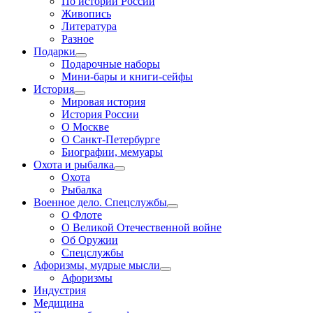
По истории России
Живопись
Литература
Разное
Подарки
Подарочные наборы
Мини-бары и книги-сейфы
История
Мировая история
История России
О Москве
О Санкт-Петербурге
Биографии, мемуары
Охота и рыбалка
Охота
Рыбалка
Военное дело. Спецслужбы
О Флоте
О Великой Отечественной войне
Об Оружии
Спецслужбы
Афоризмы, мудрые мысли
Афоризмы
Индустрия
Медицина