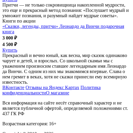
Притчи — не только сокровищница накопленной мудрости,
это еще и прекрасный метод познания: «Послушает мудрый и
умножит познания, и разумный найдет мудрые советы».
Книги по акции
«Сказки, легенды, притчи» Леонардо да Винчи подарочная
книга
3 000 ₽
4 500 ₽
Купить
Прекрасный и вечно юный, как весна, мир сказок одинаково
чарует и детей, и взрослых. Со школьной скамьи мы с
уважением произносим ставшее легендарным имя Леонардо
да Винчи. С одним из них мы знакомимся впервые. Слава о
нем гремит в веках, хотя не сказки принесли ему всемирную
известность.
ВКонтакте
Отзывы на Яндекс Картах
Политика
конфиденциальности
О магазине
Вся информация на сайте несёт справочный характер и не
является публичной офертой, определяемой положениями ст.
437 ГК РФ
Возрастная категория: 16+