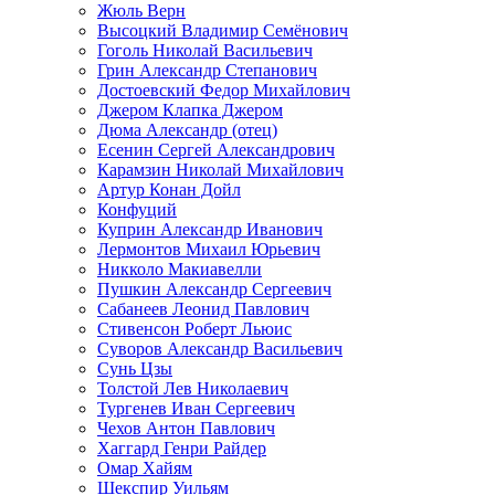
Жюль Верн
Высоцкий Владимир Семёнович
Гоголь Николай Васильевич
Грин Александр Степанович
Достоевский Федор Михайлович
Джером Клапка Джером
Дюма Александр (отец)
Есенин Сергей Александрович
Карамзин Николай Михайлович
Артур Конан Дойл
Конфуций
Куприн Александр Иванович
Лермонтов Михаил Юрьевич
Никколо Макиавелли
Пушкин Александр Сергеевич
Сабанеев Леонид Павлович
Стивенсон Роберт Льюис
Суворов Александр Васильевич
Сунь Цзы
Толстой Лев Николаевич
Тургенев Иван Сергеевич
Чехов Антон Павлович
Хаггард Генри Райдер
Омар Хайям
Шекспир Уильям