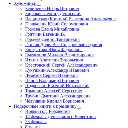
Художники
Беличенко Игорь Петрович
Бирюков Леонид Денисович
Ващинская (Костина) Екатерина Анатольевна
Гершкович Юрий Соломонович
Грачева Елена Михайловна
Гритчин Евгений В.
Гордеев Денис Дмитриевич
Гюстав Доре. Все Подарочные издания
Евстратова Юлия Федоровна
Емельянов Михаил Владимирович
Иткин Анатолий Зиновьевич
Крестовский Сергей Александрович
Кукушкин Александр Иванович
Лемехов Сергей Иванович
Панов Владимир Петрович
Подколзин Евгений Николаевич
Томилин Алексей Сергеевич
Трубин Дмитрий Александрович
Чёлушкин Кирилл Борисович
Подарочные книги к празднику
Новый год, Рождество
14 февраля День святого Валентина
23 февраля
8 марта