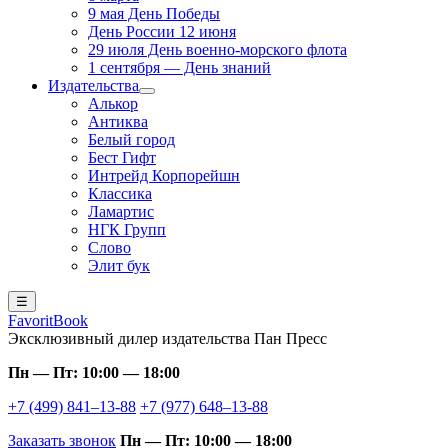
9 мая День Победы
День России 12 июня
29 июля День военно-морского флота
1 сентября — День знаний
Издательства
Алькор
Антиква
Белый город
Бест Гифт
Интрейд Корпорейшн
Классика
Ламартис
НГК Групп
Слово
Элит бук
☰
FavoritBook
Эксклюзивный дилер издательства Пан Пресс
Пн — Пт: 10:00 — 18:00
+7 (499) 841–13-88
+7 (977) 648–13-88
Заказать звонок
Пн — Пт: 10:00 — 18:00