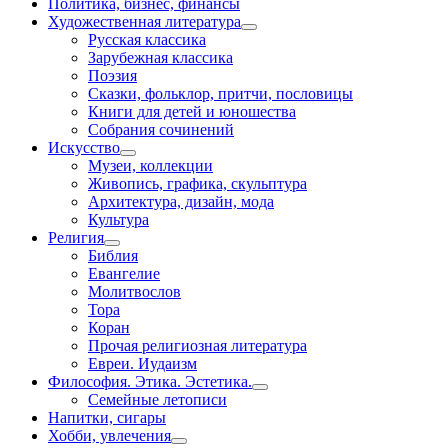
Политика, бизнес, финансы
Художественная литература
Русская классика
Зарубежная классика
Поэзия
Сказки, фольклор, притчи, пословицы
Книги для детей и юношества
Собрания сочинений
Искусство
Музеи, коллекции
Живопись, графика, скульптура
Архитектура, дизайн, мода
Культура
Религия
Библия
Евангелие
Молитвослов
Тора
Коран
Прочая религиозная литература
Евреи. Иудаизм
Философия. Этика. Эстетика.
Семейные летописи
Напитки, сигары
Хобби, увлечения