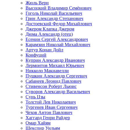
Жюль Верн
Высоцкий Владимир Семёнович
Гоголь Николай Васильевич
Грин Александр Степанович
Достоевский Федор Михайлович
Джером Клапка Джером
Дюма Александр (отец)
Есенин Сергей Александрович
Карамзин Николай Михайлович
Артур Конан Дойл
Конфуций
Куприн Александр Иванович
Лермонтов Михаил Юрьевич
Никколо Макиавелли
Пушкин Александр Сергеевич
Сабанеев Леонид Павлович
Стивенсон Роберт Льюис
Суворов Александр Васильевич
Сунь Цзы
Толстой Лев Николаевич
Тургенев Иван Сергеевич
Чехов Антон Павлович
Хаггард Генри Райдер
Омар Хайям
Шекспир Уильям