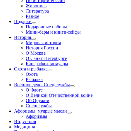
По истории России
Живопись
Литература
Разное
Подарки
Подарочные наборы
Мини-бары и книги-сейфы
История
Мировая история
История России
О Москве
О Санкт-Петербурге
Биографии, мемуары
Охота и рыбалка
Охота
Рыбалка
Военное дело. Спецслужбы
О Флоте
О Великой Отечественной войне
Об Оружии
Спецслужбы
Афоризмы, мудрые мысли
Афоризмы
Индустрия
Медицина