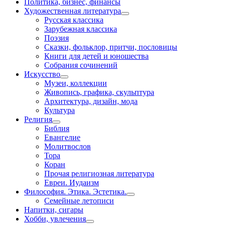
Политика, бизнес, финансы
Художественная литература
Русская классика
Зарубежная классика
Поэзия
Сказки, фольклор, притчи, пословицы
Книги для детей и юношества
Собрания сочинений
Искусство
Музеи, коллекции
Живопись, графика, скульптура
Архитектура, дизайн, мода
Культура
Религия
Библия
Евангелие
Молитвослов
Тора
Коран
Прочая религиозная литература
Евреи. Иудаизм
Философия. Этика. Эстетика.
Семейные летописи
Напитки, сигары
Хобби, увлечения