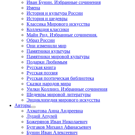
Иван Бунин. Избранные сочинения
Имена
История и культура России
История и шедевры
Классика Мирового искусства
Коллекция классики
Майн Рид. Избранные сочинения.
Образ России
Они изменили мир
Памятники культуры
Памятники мировой культуры
Подарки Любимым
Русская книга
Русская поэзия
Русская поэтическая библиотека
Сказки народов мира
Уилки Коллинз. Избранные сочинения
Шедевры мировой литературы
Энциклопедия мирового искусства
Авторы
Ахматова Анна Андреевна
Луций Апулей
Божерянов Иван Николаевич
Булгаков Михаил Афанасьевич
Бунин Иван Алексеевич