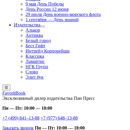
9 мая День Победы
День России 12 июня
29 июля День военно-морского флота
1 сентября — День знаний
Издательства
Алькор
Антиква
Белый город
Бест Гифт
Интрейд Корпорейшн
Классика
Ламартис
НГК Групп
Слово
Элит бук
☰
FavoritBook
Эксклюзивный дилер издательства Пан Пресс
Пн — Пт: 10:00 — 18:00
+7 (499) 841–13-88
+7 (977) 648–13-88
Заказать звонок
Пн — Пт: 10:00 — 18:00