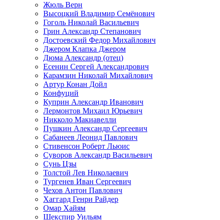
Жюль Верн
Высоцкий Владимир Семёнович
Гоголь Николай Васильевич
Грин Александр Степанович
Достоевский Федор Михайлович
Джером Клапка Джером
Дюма Александр (отец)
Есенин Сергей Александрович
Карамзин Николай Михайлович
Артур Конан Дойл
Конфуций
Куприн Александр Иванович
Лермонтов Михаил Юрьевич
Никколо Макиавелли
Пушкин Александр Сергеевич
Сабанеев Леонид Павлович
Стивенсон Роберт Льюис
Суворов Александр Васильевич
Сунь Цзы
Толстой Лев Николаевич
Тургенев Иван Сергеевич
Чехов Антон Павлович
Хаггард Генри Райдер
Омар Хайям
Шекспир Уильям