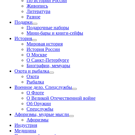
По истории России
Живопись
Литература
Разное
Подарки
Подарочные наборы
Мини-бары и книги-сейфы
История
Мировая история
История России
О Москве
О Санкт-Петербурге
Биографии, мемуары
Охота и рыбалка
Охота
Рыбалка
Военное дело. Спецслужбы
О Флоте
О Великой Отечественной войне
Об Оружии
Спецслужбы
Афоризмы, мудрые мысли
Афоризмы
Индустрия
Медицина