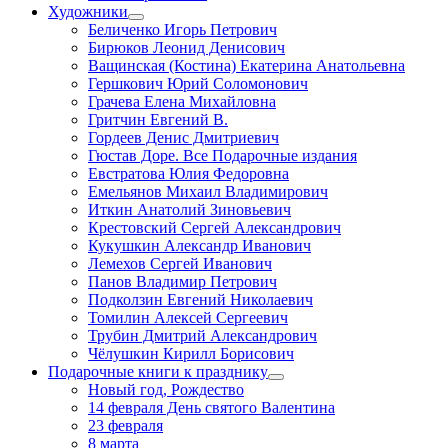
Художники
Беличенко Игорь Петрович
Бирюков Леонид Денисович
Ващинская (Костина) Екатерина Анатольевна
Гершкович Юрий Соломонович
Грачева Елена Михайловна
Гритчин Евгений В.
Гордеев Денис Дмитриевич
Гюстав Доре. Все Подарочные издания
Евстратова Юлия Федоровна
Емельянов Михаил Владимирович
Иткин Анатолий Зиновьевич
Крестовский Сергей Александрович
Кукушкин Александр Иванович
Лемехов Сергей Иванович
Панов Владимир Петрович
Подколзин Евгений Николаевич
Томилин Алексей Сергеевич
Трубин Дмитрий Александрович
Чёлушкин Кирилл Борисович
Подарочные книги к празднику
Новый год, Рождество
14 февраля День святого Валентина
23 февраля
8 марта