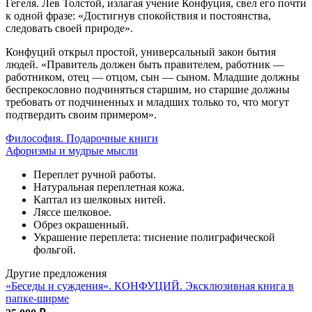
Гегеля. Лев Толстой, излагая учение Конфуция, свел его почти
к одной фразе: «Достигнув спокойствия и постоянства,
следовать своей природе».
Конфуций открыл простой, универсальный закон бытия
людей. «Правитель должен быть правителем, работник —
работником, отец — отцом, сын — сыном. Младшие должны
беспрекословно подчиняться старшим, но старшие должны
требовать от подчиненных и младших только то, что могут
подтвердить своим примером».
Философия. Подарочные книги
Афоризмы и мудрые мысли
Переплет ручной работы.
Натуральная переплетная кожа.
Каптал из шелковых нитей.
Ляссе шелковое.
Обрез окрашенный.
Украшение переплета: тиснение полиграфической
фольгой.
Другие предложения
«Беседы и суждения». КОНФУЦИЙ. Эксклюзивная книга в
папке-ширме