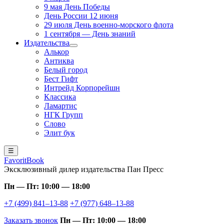
9 мая День Победы
День России 12 июня
29 июля День военно-морского флота
1 сентября — День знаний
Издательства
Алькор
Антиква
Белый город
Бест Гифт
Интрейд Корпорейшн
Классика
Ламартис
НГК Групп
Слово
Элит бук
☰
FavoritBook
Эксклюзивный дилер издательства Пан Пресс
Пн — Пт: 10:00 — 18:00
+7 (499) 841–13-88
+7 (977) 648–13-88
Заказать звонок
Пн — Пт: 10:00 — 18:00