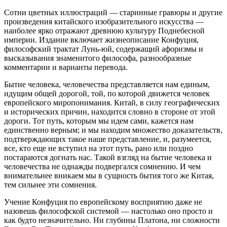
Сотни цветных иллюстраций — старинные гравюры и другие
произведения китайского изобразительного искусства —
наиболее ярко отражают древнюю культуру Поднебесной
империи. Издание включает жизнеописание Конфуция,
философский трактат Лунь-юй, содержащий афоризмы и
высказывания знаменитого философа, разнообразные
комментарии и варианты перевода.
Бытие человека, человечества представляется нам единым,
идущим общей дорогой, той, по которой движется человек
европейского миропонимания. Китай, в силу географических
и исторических причин, находится словно в стороне от этой
дороги. Тот путь, которым мы идем сами, кажется нам
единственно верным; и мы находим множество доказательств,
подтверждающих такое наше представление, и, разумеется,
все, кто еще не вступил на этот путь, рано или поздно
постараются догнать нас. Такой взгляд на бытие человека и
человечества не однажды подвергался сомнению. И чем
внимательнее вникаем мы в сущность бытия того же Китая,
тем сильнее эти сомнения.
Учение Конфуция по европейскому восприятию даже не
назовешь философской системой — настолько оно просто и
как будто незначительно. Ни глубины Платона, ни сложности