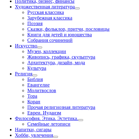
Политика, бизнес, финансы
Художественная литература
Русская классика
Зарубежная классика
Поэзия
Сказки, фольклор, притчи, пословицы
Книги для детей и юношества
Собрания сочинений
Искусство
Музеи, коллекции
Живопись, графика, скульптура
Архитектура, дизайн, мода
Культура
Религия
Библия
Евангелие
Молитвослов
Тора
Коран
Прочая религиозная литература
Евреи. Иудаизм
Философия. Этика. Эстетика.
Семейные летописи
Напитки, сигары
Хобби, увлечения