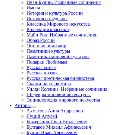
Иван Бунин. Избранные сочинения
Имена
История и культура России
История и шедевры
Классика Мирового искусства
Коллекция классики
Майн Рид. Избранные сочинения.
Образ России
Они изменили мир
Памятники культуры
Памятники мировой культуры
Подарки Любимым
Русская книга
Русская поэзия
Русская поэтическая библиотека
Сказки народов мира
Уилки Коллинз. Избранные сочинения
Шедевры мировой литературы
Энциклопедия мирового искусства
Авторы
Ахматова Анна Андреевна
Луций Апулей
Божерянов Иван Николаевич
Булгаков Михаил Афанасьевич
Бунин Иван Алексеевич