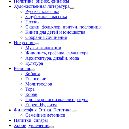
Политика, бизнес, финансы
Художественная литература
Русская классика
Зарубежная классика
Поэзия
Сказки, фольклор, притчи, пословицы
Книги для детей и юношества
Собрания сочинений
Искусство
Музеи, коллекции
Живопись, графика, скульптура
Архитектура, дизайн, мода
Культура
Религия
Библия
Евангелие
Молитвослов
Тора
Коран
Прочая религиозная литература
Евреи. Иудаизм
Философия. Этика. Эстетика.
Семейные летописи
Напитки, сигары
Хобби, увлечения