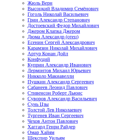
Жюль Верн
Высоцкий Владимир Семёнович
Гоголь Николай Васильевич
Грин Александр Степанович
Достоевский Федор Михайлович
Джером Клапка Джером
Дюма Александр (отец)
Есенин Сергей Александрович
Карамзин Николай Михайлович
Артур Конан Дойл
Конфуций
Куприн Александр Иванович
Лермонтов Михаил Юрьевич
Никколо Макиавелли
Пушкин Александр Сергеевич
Сабанеев Леонид Павлович
Стивенсон Роберт Льюис
Суворов Александр Васильевич
Сунь Цзы
Толстой Лев Николаевич
Тургенев Иван Сергеевич
Чехов Антон Павлович
Хаггард Генри Райдер
Омар Хайям
Шекспир Уильям