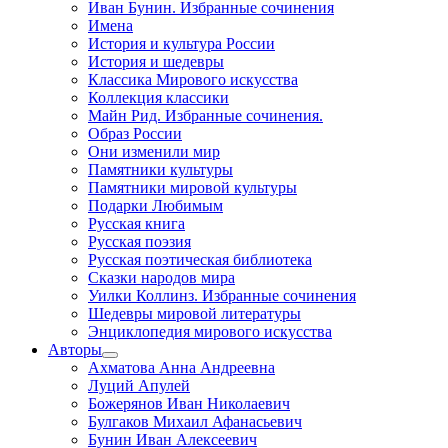
Иван Бунин. Избранные сочинения
Имена
История и культура России
История и шедевры
Классика Мирового искусства
Коллекция классики
Майн Рид. Избранные сочинения.
Образ России
Они изменили мир
Памятники культуры
Памятники мировой культуры
Подарки Любимым
Русская книга
Русская поэзия
Русская поэтическая библиотека
Сказки народов мира
Уилки Коллинз. Избранные сочинения
Шедевры мировой литературы
Энциклопедия мирового искусства
Авторы
Ахматова Анна Андреевна
Луций Апулей
Божерянов Иван Николаевич
Булгаков Михаил Афанасьевич
Бунин Иван Алексеевич