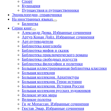
Спорт
Кулинария
Путешествия и путешественники
Энциклопедии, справочники
На иностранных языках
Билингва
Серии книг
Александр Дюма. Избранные сочинения
Артур Конан Дойл. Избранные сочинения
Арт-путеводители
Библиотека книголюба
Библиотека мифов и сказок
Библиотека приключенческого романа
Библиотека свободных искусств
Библиотека философии и политики
Большая иллюстрированная библиотека классики
Большая коллекция
Большая коллекция. Архитектура
Большая коллекция. Герои истории
Большая коллекция. История России
Большая коллекция русских художников
Великие музеи мира
Великие полотна
Ги де Мопассан. Избранные сочинения
Гюстав Эмар. Избранные сочинения