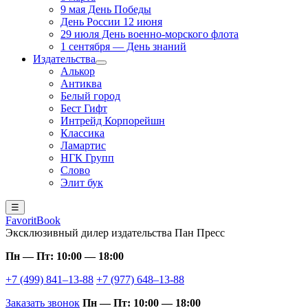
9 мая День Победы
День России 12 июня
29 июля День военно-морского флота
1 сентября — День знаний
Издательства
Алькор
Антиква
Белый город
Бест Гифт
Интрейд Корпорейшн
Классика
Ламартис
НГК Групп
Слово
Элит бук
☰
FavoritBook
Эксклюзивный дилер издательства Пан Пресс
Пн — Пт: 10:00 — 18:00
+7 (499) 841–13-88
+7 (977) 648–13-88
Заказать звонок
Пн — Пт: 10:00 — 18:00