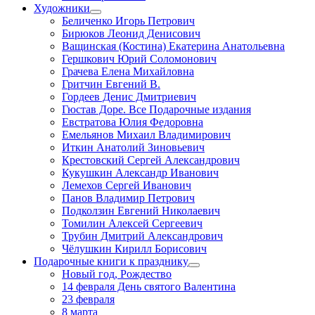
Художники
Беличенко Игорь Петрович
Бирюков Леонид Денисович
Ващинская (Костина) Екатерина Анатольевна
Гершкович Юрий Соломонович
Грачева Елена Михайловна
Гритчин Евгений В.
Гордеев Денис Дмитриевич
Гюстав Доре. Все Подарочные издания
Евстратова Юлия Федоровна
Емельянов Михаил Владимирович
Иткин Анатолий Зиновьевич
Крестовский Сергей Александрович
Кукушкин Александр Иванович
Лемехов Сергей Иванович
Панов Владимир Петрович
Подколзин Евгений Николаевич
Томилин Алексей Сергеевич
Трубин Дмитрий Александрович
Чёлушкин Кирилл Борисович
Подарочные книги к празднику
Новый год, Рождество
14 февраля День святого Валентина
23 февраля
8 марта