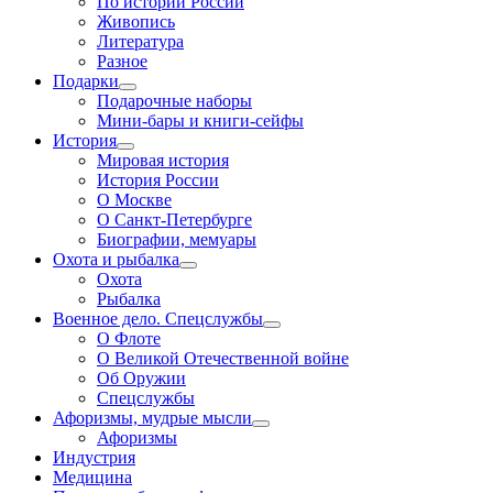
По истории России
Живопись
Литература
Разное
Подарки
Подарочные наборы
Мини-бары и книги-сейфы
История
Мировая история
История России
О Москве
О Санкт-Петербурге
Биографии, мемуары
Охота и рыбалка
Охота
Рыбалка
Военное дело. Спецслужбы
О Флоте
О Великой Отечественной войне
Об Оружии
Спецслужбы
Афоризмы, мудрые мысли
Афоризмы
Индустрия
Медицина