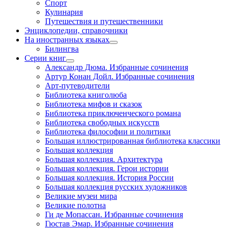
Спорт
Кулинария
Путешествия и путешественники
Энциклопедии, справочники
На иностранных языках
Билингва
Серии книг
Александр Дюма. Избранные сочинения
Артур Конан Дойл. Избранные сочинения
Арт-путеводители
Библиотека книголюба
Библиотека мифов и сказок
Библиотека приключенческого романа
Библиотека свободных искусств
Библиотека философии и политики
Большая иллюстрированная библиотека классики
Большая коллекция
Большая коллекция. Архитектура
Большая коллекция. Герои истории
Большая коллекция. История России
Большая коллекция русских художников
Великие музеи мира
Великие полотна
Ги де Мопассан. Избранные сочинения
Гюстав Эмар. Избранные сочинения