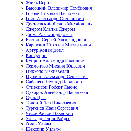
Жюль Верн
Высоцкий Владимир Семёнович
Гоголь Николай Васильевич
Грин Александр Степанович
Достоевский Федор Михайлович
Джером Клапка Джером
Дюма Александр (отец)
Есенин Сергей Александрович
Карамзин Николай Михайлович
Артур Конан Дойл
Конфуций
Куприн Александр Иванович
Лермонтов Михаил Юрьевич
Никколо Макиавелли
Пушкин Александр Сергеевич
Сабанеев Леонид Павлович
Стивенсон Роберт Льюис
Суворов Александр Васильевич
Сунь Цзы
Толстой Лев Николаевич
Тургенев Иван Сергеевич
Чехов Антон Павлович
Хаггард Генри Райдер
Омар Хайям
Шекспир Уильям