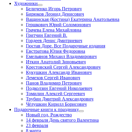
Художники
Беличенко Игорь Петрович
Бирюков Леонид Денисович
Ващинская (Костина) Екатерина Анатольевна
Гершкович Юрий Соломонович
Грачева Елена Михайловна
Гритчин Евгений В.
Гордеев Денис Дмитриевич
Гюстав Доре. Все Подарочные издания
Евстратова Юлия Федоровна
Емельянов Михаил Владимирович
Иткин Анатолий Зиновьевич
Крестовский Сергей Александрович
Кукушкин Александр Иванович
Лемехов Сергей Иванович
Панов Владимир Петрович
Подколзин Евгений Николаевич
Томилин Алексей Сергеевич
Трубин Дмитрий Александрович
Чёлушкин Кирилл Борисович
Подарочные книги к празднику
Новый год, Рождество
14 февраля День святого Валентина
23 февраля
8 марта