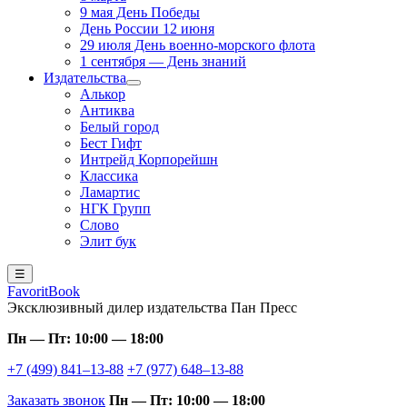
9 мая День Победы
День России 12 июня
29 июля День военно-морского флота
1 сентября — День знаний
Издательства
Алькор
Антиква
Белый город
Бест Гифт
Интрейд Корпорейшн
Классика
Ламартис
НГК Групп
Слово
Элит бук
☰
FavoritBook
Эксклюзивный дилер издательства Пан Пресс
Пн — Пт: 10:00 — 18:00
+7 (499) 841–13-88
+7 (977) 648–13-88
Заказать звонок
Пн — Пт: 10:00 — 18:00