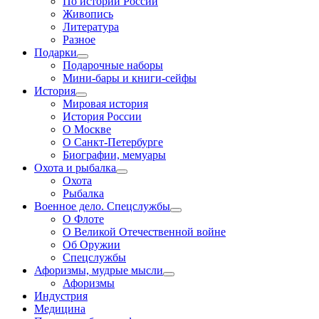
По истории России
Живопись
Литература
Разное
Подарки
Подарочные наборы
Мини-бары и книги-сейфы
История
Мировая история
История России
О Москве
О Санкт-Петербурге
Биографии, мемуары
Охота и рыбалка
Охота
Рыбалка
Военное дело. Спецслужбы
О Флоте
О Великой Отечественной войне
Об Оружии
Спецслужбы
Афоризмы, мудрые мысли
Афоризмы
Индустрия
Медицина