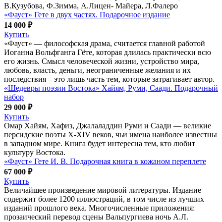
В.Кузубова, Ф.Зимма, А.Лицен- Майера, Л.Фалеро
«Фауст» Гете в двух частях. Подарочное издание
14 000 ₽
Купить
«Фауст» — философская драма, считается главной работой
Иоганна Вольфганга Гёте, которая длилась практически всю
его жизнь. Смысл человеческой жизни, устройство мира,
любовь, власть, деньги, неограниченные желания и их
последствия – это лишь часть тем, которые затрагивает автор.
«Шедевры поэзии Востока» Хайям, Руми, Саади. Подарочный
набор
29 000 ₽
Купить
Омар Хайям, Хафиз, Джалаладдин Руми и Саади — великие
персидские поэты X-XIV веков, чьи имена наиболее известны
в западном мире. Книга будет интересна тем, кто любит
культуру Востока.
«Фауст» Гете И. В. Подарочная книга в кожаном переплете
67 000 ₽
Купить
Величайшее произведение мировой литературы. Издание
содержит более 1200 иллюстраций, в том числе из лучших
изданий прошлого века. Многочисленные приложения:
прозаический перевод сцены Вальпургиева ночь А.Л.