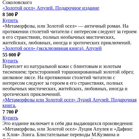
Соколовского
«Золотой осел» Апулей. Подарочное издание
8 500 ₽
Купить
«Метаморфозы, или Золотой осел» — античный роман. На
протяжении столетий читатели с интересом следуют за героем
в его странствиях, полных необычных мистических,
житейских, любовных, иногда и эротических приключений.
«Золотой осел» (эксклюзивная книга). Апулей
55 000 ₽
Купить
Переплет из натуральной кожи с блинтовым и золотым
тиснением; трехсторонний торшонированный золотой обрез;
шелковое ляссе. На протяжении столетий читатели с
интересом следуют за героем в его странствиях, полных
необычных мистических, житейских, любовных, иногда и
эротических приключений.
«Метаморфозы или Золотой осел» Луций Апулей. Подарочная
книга.
7 700 ₽
Купить
Это издание включает в себя два выдающихся произведения:
«Метаморфозы, или Золотой осел» Луция Апулея и «Дафнис
и Хлоя» Лонга. Блистательные переводы М.Кузмина и