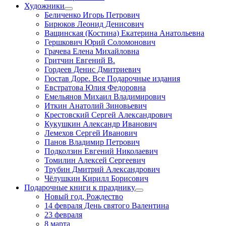
Художники
Беличенко Игорь Петрович
Бирюков Леонид Денисович
Ващинская (Костина) Екатерина Анатольевна
Гершкович Юрий Соломонович
Грачева Елена Михайловна
Гритчин Евгений В.
Гордеев Денис Дмитриевич
Гюстав Доре. Все Подарочные издания
Евстратова Юлия Федоровна
Емельянов Михаил Владимирович
Иткин Анатолий Зиновьевич
Крестовский Сергей Александрович
Кукушкин Александр Иванович
Лемехов Сергей Иванович
Панов Владимир Петрович
Подколзин Евгений Николаевич
Томилин Алексей Сергеевич
Трубин Дмитрий Александрович
Чёлушкин Кирилл Борисович
Подарочные книги к празднику
Новый год, Рождество
14 февраля День святого Валентина
23 февраля
8 марта