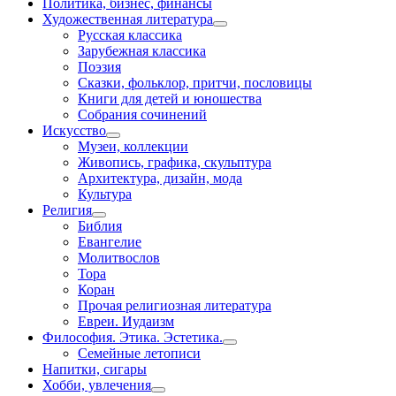
Политика, бизнес, финансы
Художественная литература
Русская классика
Зарубежная классика
Поэзия
Сказки, фольклор, притчи, пословицы
Книги для детей и юношества
Собрания сочинений
Искусство
Музеи, коллекции
Живопись, графика, скульптура
Архитектура, дизайн, мода
Культура
Религия
Библия
Евангелие
Молитвослов
Тора
Коран
Прочая религиозная литература
Евреи. Иудаизм
Философия. Этика. Эстетика.
Семейные летописи
Напитки, сигары
Хобби, увлечения