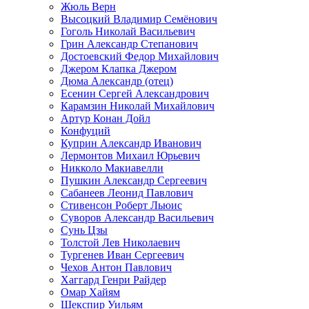
Жюль Верн
Высоцкий Владимир Семёнович
Гоголь Николай Васильевич
Грин Александр Степанович
Достоевский Федор Михайлович
Джером Клапка Джером
Дюма Александр (отец)
Есенин Сергей Александрович
Карамзин Николай Михайлович
Артур Конан Дойл
Конфуций
Куприн Александр Иванович
Лермонтов Михаил Юрьевич
Никколо Макиавелли
Пушкин Александр Сергеевич
Сабанеев Леонид Павлович
Стивенсон Роберт Льюис
Суворов Александр Васильевич
Сунь Цзы
Толстой Лев Николаевич
Тургенев Иван Сергеевич
Чехов Антон Павлович
Хаггард Генри Райдер
Омар Хайям
Шекспир Уильям