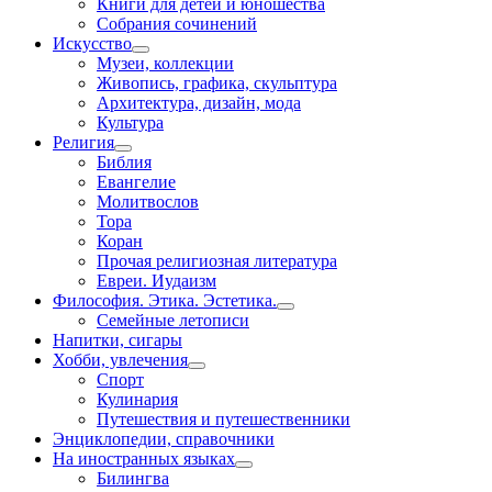
Книги для детей и юношества
Собрания сочинений
Искусство
Музеи, коллекции
Живопись, графика, скульптура
Архитектура, дизайн, мода
Культура
Религия
Библия
Евангелие
Молитвослов
Тора
Коран
Прочая религиозная литература
Евреи. Иудаизм
Философия. Этика. Эстетика.
Семейные летописи
Напитки, сигары
Хобби, увлечения
Спорт
Кулинария
Путешествия и путешественники
Энциклопедии, справочники
На иностранных языках
Билингва