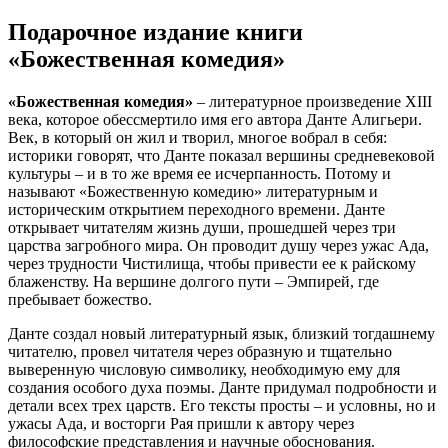
Подарочное издание книги
«Божественная комедия»
«Божественная комедия»
– литературное произведение XIII
века, которое обессмертило имя его автора Данте Алигьери.
Век, в который он жил и творил, многое вобрал в себя:
историки говорят, что Данте показал вершины средневековой
культуры – и в то же время ее исчерпанность. Потому и
называют «Божественную комедию» литературным и
историческим открытием переходного времени. Данте
открывает читателям жизнь души, прошедшей через три
царства загробного мира. Он проводит душу через ужас Ада,
через трудности Чистилища, чтобы привести ее к райскому
блаженству. На вершине долгого пути – Эмпирей, где
пребывает божество.
Данте создал новый литературный язык, близкий тогдашнему
читателю, провел читателя через образную и тщательно
выверенную числовую символику, необходимую ему для
создания особого духа поэмы. Данте придумал подробности и
детали всех трех царств. Его тексты просты – и условны, но и
ужасы Ада, и восторги Рая пришли к автору через
философские представления и научные обоснования.