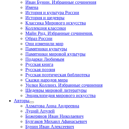
Иван Бунин. Избранные сочинения
Имена
История и культура России
История и шедевры
Классика Мирового искусства
Коллекция классики
Майн Рид. Избранные сочинения.
Образ России
Они изменили мир
Памятники культуры
Памятники мировой культуры
Подарки Любимым
Русская книга
Русская поэзия
Русская поэтическая библиотека
Сказки народов мира
Уилки Коллинз. Избранные сочинения
Шедевры мировой литературы
Энциклопедия мирового искусства
Авторы
Ахматова Анна Андреевна
Луций Апулей
Божерянов Иван Николаевич
Булгаков Михаил Афанасьевич
Бунин Иван Алексеевич