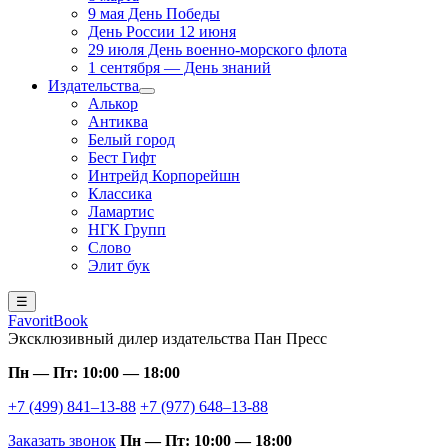
9 мая День Победы
День России 12 июня
29 июля День военно-морского флота
1 сентября — День знаний
Издательства
Алькор
Антиква
Белый город
Бест Гифт
Интрейд Корпорейшн
Классика
Ламартис
НГК Групп
Слово
Элит бук
☰
FavoritBook
Эксклюзивный дилер издательства Пан Пресс
Пн — Пт: 10:00 — 18:00
+7 (499) 841–13-88
+7 (977) 648–13-88
Заказать звонок
Пн — Пт: 10:00 — 18:00