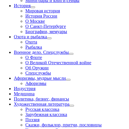
Мини-бары и книги-сейфы
История
Мировая история
История России
О Москве
О Санкт-Петербурге
Биографии, мемуары
Охота и рыбалка
Охота
Рыбалка
Военное дело. Спецслужбы
О Флоте
О Великой Отечественной войне
Об Оружии
Спецслужбы
Афоризмы, мудрые мысли
Афоризмы
Индустрия
Медицина
Политика, бизнес, финансы
Художественная литература
Русская классика
Зарубежная классика
Поэзия
Сказки, фольклор, притчи, пословицы