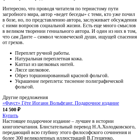
Интересно, что проводя читателя по тернистому пути
загробного мира, автор «ведет беседы» с теми, кто уже почил
в бозе, но, по представлению автора, заслуживает обсуждения
с ними вопросов социальной жизни. Есть еще много смыслов
в великом творении гениального автора. И один из них в том,
что сам Данте – символ человеческой души, ищущей спасения
от грехов.
Переплет ручной работы.
Натуральная переплетная кожа.
Каптал из шелковых нитей.
Ляссе шелковое.
Обрез торшонированный красной фольгой.
Украшение переплета: тиснение полиграфической
фольгой.
Другие предложения
«Фауст» Гёте Иоганн Вольфганг. Подарочное издание
14 500 ₽
Купить
Настоящее подарочное издание – лучшее в истории
книгопечатания. Блистательный перевод Н.А.Холодковского,
передающий всю глубину этого философского сочинения и
более 300 великолепных иллюстраций В.Глушенко,