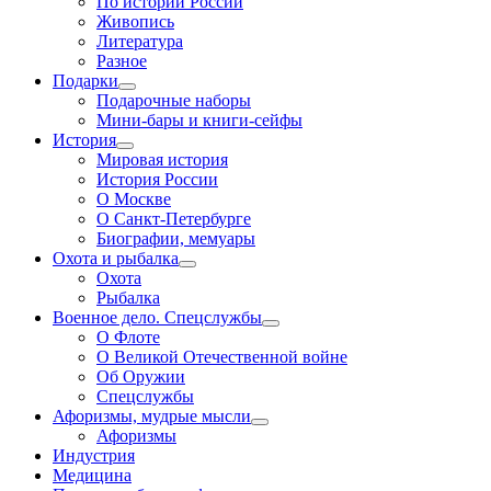
По истории России
Живопись
Литература
Разное
Подарки
Подарочные наборы
Мини-бары и книги-сейфы
История
Мировая история
История России
О Москве
О Санкт-Петербурге
Биографии, мемуары
Охота и рыбалка
Охота
Рыбалка
Военное дело. Спецслужбы
О Флоте
О Великой Отечественной войне
Об Оружии
Спецслужбы
Афоризмы, мудрые мысли
Афоризмы
Индустрия
Медицина