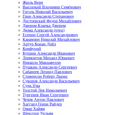
Жюль Верн
Высоцкий Владимир Семёнович
Гоголь Николай Васильевич
Грин Александр Степанович
Достоевский Федор Михайлович
Джером Клапка Джером
Дюма Александр (отец)
Есенин Сергей Александрович
Карамзин Николай Михайлович
Артур Конан Дойл
Конфуций
Куприн Александр Иванович
Лермонтов Михаил Юрьевич
Никколо Макиавелли
Пушкин Александр Сергеевич
Сабанеев Леонид Павлович
Стивенсон Роберт Льюис
Суворов Александр Васильевич
Сунь Цзы
Толстой Лев Николаевич
Тургенев Иван Сергеевич
Чехов Антон Павлович
Хаггард Генри Райдер
Омар Хайям
Шекспир Уильям