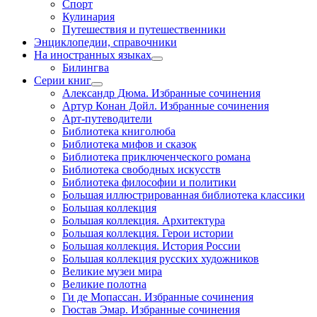
Спорт
Кулинария
Путешествия и путешественники
Энциклопедии, справочники
На иностранных языках
Билингва
Серии книг
Александр Дюма. Избранные сочинения
Артур Конан Дойл. Избранные сочинения
Арт-путеводители
Библиотека книголюба
Библиотека мифов и сказок
Библиотека приключенческого романа
Библиотека свободных искусств
Библиотека философии и политики
Большая иллюстрированная библиотека классики
Большая коллекция
Большая коллекция. Архитектура
Большая коллекция. Герои истории
Большая коллекция. История России
Большая коллекция русских художников
Великие музеи мира
Великие полотна
Ги де Мопассан. Избранные сочинения
Гюстав Эмар. Избранные сочинения