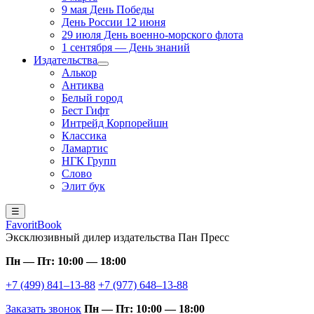
9 мая День Победы
День России 12 июня
29 июля День военно-морского флота
1 сентября — День знаний
Издательства
Алькор
Антиква
Белый город
Бест Гифт
Интрейд Корпорейшн
Классика
Ламартис
НГК Групп
Слово
Элит бук
☰
FavoritBook
Эксклюзивный дилер издательства Пан Пресс
Пн — Пт: 10:00 — 18:00
+7 (499) 841–13-88
+7 (977) 648–13-88
Заказать звонок
Пн — Пт: 10:00 — 18:00