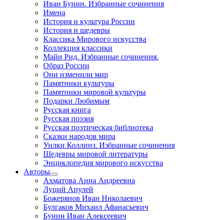
Иван Бунин. Избранные сочинения
Имена
История и культура России
История и шедевры
Классика Мирового искусства
Коллекция классики
Майн Рид. Избранные сочинения.
Образ России
Они изменили мир
Памятники культуры
Памятники мировой культуры
Подарки Любимым
Русская книга
Русская поэзия
Русская поэтическая библиотека
Сказки народов мира
Уилки Коллинз. Избранные сочинения
Шедевры мировой литературы
Энциклопедия мирового искусства
Авторы
Ахматова Анна Андреевна
Луций Апулей
Божерянов Иван Николаевич
Булгаков Михаил Афанасьевич
Бунин Иван Алексеевич