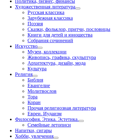
Политика, бизнес, финансы
Художественная литература
Русская классика
Зарубежная классика
Поэзия
Сказки, фольклор, притчи, пословицы
Книги для детей и юношества
Собрания сочинений
Искусство
Музеи, коллекции
Живопись, графика, скульптура
Архитектура, дизайн, мода
Культура
Религия
Библия
Евангелие
Молитвослов
Тора
Коран
Прочая религиозная литература
Евреи. Иудаизм
Философия. Этика. Эстетика.
Семейные летописи
Напитки, сигары
Хобби, увлечения