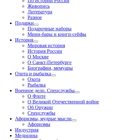
По истории России
Живопись
Литература
Разное
Подарки
Подарочные наборы
Мини-бары и книги-сейфы
История
Мировая история
История России
О Москве
О Санкт-Петербурге
Биографии, мемуары
Охота и рыбалка
Охота
Рыбалка
Военное дело. Спецслужбы
О Флоте
О Великой Отечественной войне
Об Оружии
Спецслужбы
Афоризмы, мудрые мысли
Афоризмы
Индустрия
Медицина