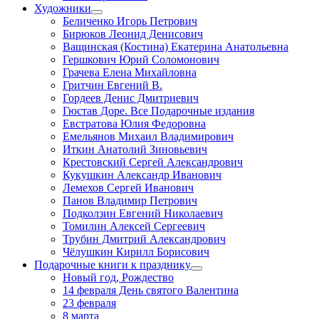
Художники
Беличенко Игорь Петрович
Бирюков Леонид Денисович
Ващинская (Костина) Екатерина Анатольевна
Гершкович Юрий Соломонович
Грачева Елена Михайловна
Гритчин Евгений В.
Гордеев Денис Дмитриевич
Гюстав Доре. Все Подарочные издания
Евстратова Юлия Федоровна
Емельянов Михаил Владимирович
Иткин Анатолий Зиновьевич
Крестовский Сергей Александрович
Кукушкин Александр Иванович
Лемехов Сергей Иванович
Панов Владимир Петрович
Подколзин Евгений Николаевич
Томилин Алексей Сергеевич
Трубин Дмитрий Александрович
Чёлушкин Кирилл Борисович
Подарочные книги к празднику
Новый год, Рождество
14 февраля День святого Валентина
23 февраля
8 марта