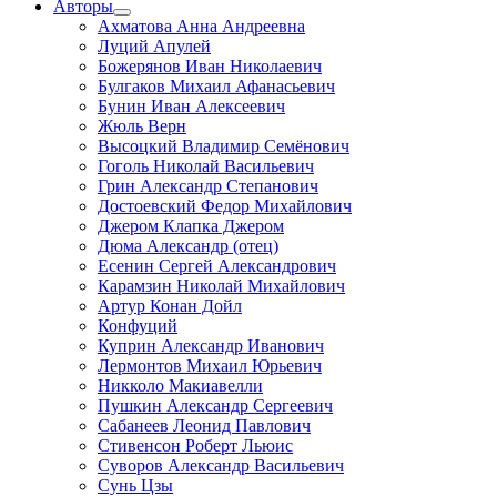
Авторы
Ахматова Анна Андреевна
Луций Апулей
Божерянов Иван Николаевич
Булгаков Михаил Афанасьевич
Бунин Иван Алексеевич
Жюль Верн
Высоцкий Владимир Семёнович
Гоголь Николай Васильевич
Грин Александр Степанович
Достоевский Федор Михайлович
Джером Клапка Джером
Дюма Александр (отец)
Есенин Сергей Александрович
Карамзин Николай Михайлович
Артур Конан Дойл
Конфуций
Куприн Александр Иванович
Лермонтов Михаил Юрьевич
Никколо Макиавелли
Пушкин Александр Сергеевич
Сабанеев Леонид Павлович
Стивенсон Роберт Льюис
Суворов Александр Васильевич
Сунь Цзы