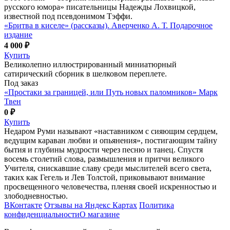
русского юмора» писательницы Надежды Лохвицкой,
известной под псевдонимом Тэффи.
«Бритва в киселе» (рассказы). Аверченко А. Т. Подарочное
издание
4 000 ₽
Купить
Великолепно иллюстрированный миниатюрный
сатирический сборник в шелковом переплете.
Под заказ
«Простаки за границей, или Путь новых паломников» Марк
Твен
0 ₽
Купить
Недаром Руми называют «наставником с сияющим сердцем,
ведущим караван любви и опьянения», постигающим тайну
бытия и глубины мудрости через песню и танец. Спустя
восемь столетий слова, размышления и притчи великого
Учителя, снискавшие славу среди мыслителей всего света,
таких как Гегель и Лев Толстой, приковывают внимание
просвещенного человечества, пленяя своей искренностью и
злободневностью.
ВКонтакте
Отзывы на Яндекс Картах
Политика
конфиденциальности
О магазине