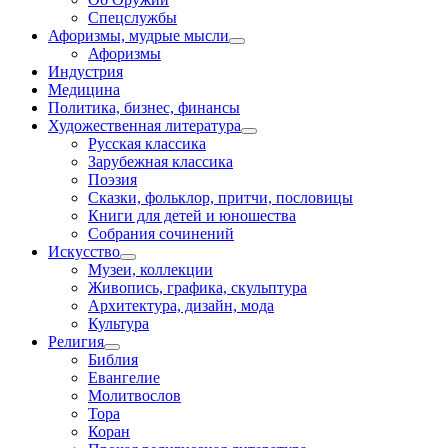
Спецслужбы
Афоризмы, мудрые мысли
Афоризмы
Индустрия
Медицина
Политика, бизнес, финансы
Художественная литература
Русская классика
Зарубежная классика
Поэзия
Сказки, фольклор, притчи, пословицы
Книги для детей и юношества
Собрания сочинений
Искусство
Музеи, коллекции
Живопись, графика, скульптура
Архитектура, дизайн, мода
Культура
Религия
Библия
Евангелие
Молитвослов
Тора
Коран