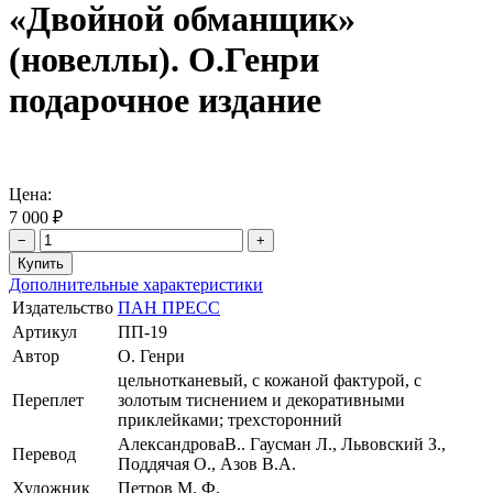
«Двойной обманщик»
(новеллы). О.Генри
подарочное издание
Цена:
7 000 ₽
−
+
Дополнительные характеристики
Издательство
ПАН ПРЕСС
Артикул
ПП-19
Автор
О. Генри
цельнотканевый, с кожаной фактурой, с
Переплет
золотым тиснением и декоративными
приклейками; трехсторонний
АлександроваВ.. Гаусман Л., Львовский З.,
Перевод
Поддячая О., Азов В.А.
Художник
Петров М. Ф.