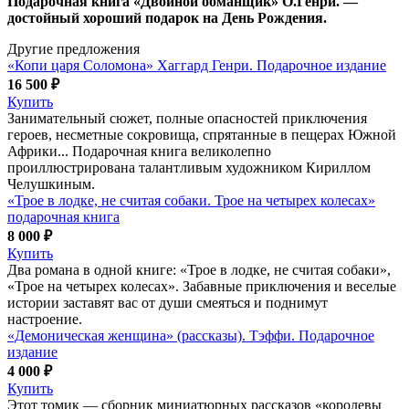
Подарочная книга «Двойной обманщик» О.Генри. —
достойный хороший подарок на День Рождения.
Другие предложения
«Копи царя Соломона» Хаггард Генри. Подарочное издание
16 500 ₽
Купить
Занимательный сюжет, полные опасностей приключения
героев, несметные сокровища, спрятанные в пещерах Южной
Африки... Подарочная книга великолепно
проиллюстрирована талантливым художником Кириллом
Челушкиным.
«Трое в лодке, не считая собаки. Трое на четырех колесах»
подарочная книга
8 000 ₽
Купить
Два романа в одной книге: «Трое в лодке, не считая собаки»,
«Трое на четырех колесах». Забавные приключения и веселые
истории заставят вас от души смеяться и поднимут
настроение.
«Демоническая женщина» (рассказы). Тэффи. Подарочное
издание
4 000 ₽
Купить
Этот томик — сборник миниатюрных рассказов «королевы