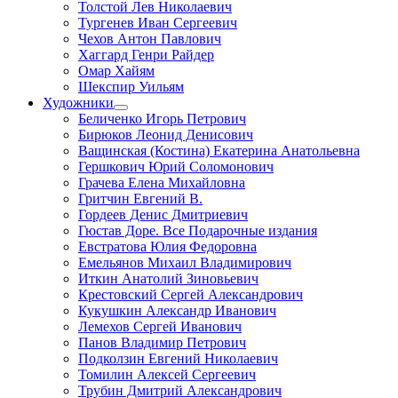
Толстой Лев Николаевич
Тургенев Иван Сергеевич
Чехов Антон Павлович
Хаггард Генри Райдер
Омар Хайям
Шекспир Уильям
Художники
Беличенко Игорь Петрович
Бирюков Леонид Денисович
Ващинская (Костина) Екатерина Анатольевна
Гершкович Юрий Соломонович
Грачева Елена Михайловна
Гритчин Евгений В.
Гордеев Денис Дмитриевич
Гюстав Доре. Все Подарочные издания
Евстратова Юлия Федоровна
Емельянов Михаил Владимирович
Иткин Анатолий Зиновьевич
Крестовский Сергей Александрович
Кукушкин Александр Иванович
Лемехов Сергей Иванович
Панов Владимир Петрович
Подколзин Евгений Николаевич
Томилин Алексей Сергеевич
Трубин Дмитрий Александрович