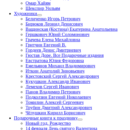
Омар Хайям
Шекспир Уильям
Художники
Беличенко Игорь Петрович
Бирюков Леонид Денисович
Ващинская (Костина) Екатерина Анатольевна
Гершкович Юрий Соломонович
Грачева Елена Михайловна
Гритчин Евгений В.
Гордеев Денис Дмитриевич
Гюстав Доре. Все Подарочные издания
Евстратова Юлия Федоровна
Емельянов Михаил Владимирович
Иткин Анатолий Зиновьевич
Крестовский Сергей Александрович
Кукушкин Александр Иванович
Лемехов Сергей Иванович
Панов Владимир Петрович
Подколзин Евгений Николаевич
Томилин Алексей Сергеевич
Трубин Дмитрий Александрович
Чёлушкин Кирилл Борисович
Подарочные книги к празднику
Новый год, Рождество
14 февраля День святого Валентина