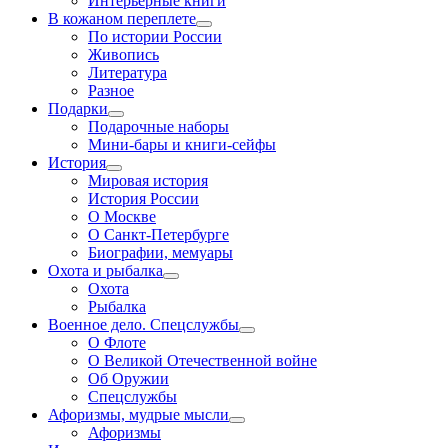
Интерьерные книги
В кожаном переплете
По истории России
Живопись
Литература
Разное
Подарки
Подарочные наборы
Мини-бары и книги-сейфы
История
Мировая история
История России
О Москве
О Санкт-Петербурге
Биографии, мемуары
Охота и рыбалка
Охота
Рыбалка
Военное дело. Спецслужбы
О Флоте
О Великой Отечественной войне
Об Оружии
Спецслужбы
Афоризмы, мудрые мысли
Афоризмы