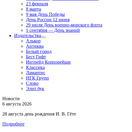
23 февраля
8 марта
9 мая День Победы
День России 12 июня
29 июля День военно-морского флота
1 сентября — День знаний
Издательства
Алькор
Антиква
Белый город
Бест Гифт
Интрейд Корпорейшн
Классика
Ламартис
НГК Групп
Слово
Элит бук
Новости
6 августа 2026
28 августа день рождения И. В. Гёте
Подробнее