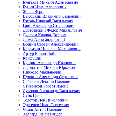
Булгаков Михаил Афанасьевич
Бунин Иван Алексеевич
Жюль Верн
Высоцкий Владимир Семёнович
Гоголь Николай Васильевич
Грин Александр Степанович
Достоевский Федор Михайлович
Джером Клапка Джером
Дюма Александр (отец)
Есенин Сергей Александрович
Карамзин Николай Михайлович
Артур Конан Дойл
Конфуций
Куприн Александр Иванович
Лермонтов Михаил Юрьевич
Никколо Макиавелли
Пушкин Александр Сергеевич
Сабанеев Леонид Павлович
Стивенсон Роберт Льюис
Суворов Александр Васильевич
Сунь Цзы
Толстой Лев Николаевич
Тургенев Иван Сергеевич
Чехов Антон Павлович
Хаггард Генри Райдер