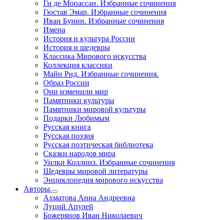
Ги де Мопассан. Избранные сочинения
Гюстав Эмар. Избранные сочинения
Иван Бунин. Избранные сочинения
Имена
История и культура России
История и шедевры
Классика Мирового искусства
Коллекция классики
Майн Рид. Избранные сочинения.
Образ России
Они изменили мир
Памятники культуры
Памятники мировой культуры
Подарки Любимым
Русская книга
Русская поэзия
Русская поэтическая библиотека
Сказки народов мира
Уилки Коллинз. Избранные сочинения
Шедевры мировой литературы
Энциклопедия мирового искусства
Авторы
Ахматова Анна Андреевна
Луций Апулей
Божерянов Иван Николаевич