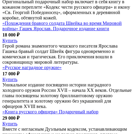
Оригинальный подарочный набор включает в себя книгу в
кожаном переплете «Кодекс чести русского офицера» и икону
«Св. Георгий Победоносец», оформленных в деревянной
коробке, обтянутой кожей.
«Похождения бравого солдата Швейка во время Мировой
войны» Гашек Ярослав. Подарочное издание книги
18 000 ₽
Купить
Герой романа знаменитого чешского писателя Ярослава
Гашека бравый солдат Швейк фигура одновременно и
комическая и трагическая. Его приключения вошли в
сокровищницу мировой литературы.
«Русское наградное оружие»
17 000 ₽
Купить
Уникальное издание посвящено истории наградного
холодного оружия России XVII – начала XX веков. Отдельные
главы посвящены золотому бриллиантовому оружию
генералитета и золотому оружию без украшений для
офицеров XVIII века.
«Книга русского офицера» Подарочный набор
29 000 ₽
Купить
Вместе с негласным Дуэльным кодексом, устанавливающим