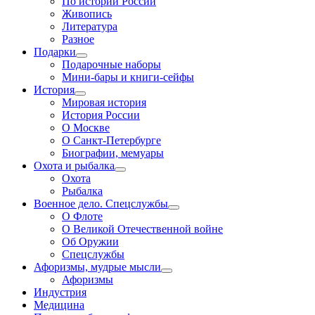
По истории России
Живопись
Литература
Разное
Подарки
Подарочные наборы
Мини-бары и книги-сейфы
История
Мировая история
История России
О Москве
О Санкт-Петербурге
Биографии, мемуары
Охота и рыбалка
Охота
Рыбалка
Военное дело. Спецслужбы
О Флоте
О Великой Отечественной войне
Об Оружии
Спецслужбы
Афоризмы, мудрые мысли
Афоризмы
Индустрия
Медицина