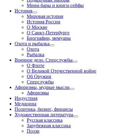
Мини-бары и книги-сейфы
История
Мировая история
История России
О Москве
О Санкт-Петербурге
Биографии, мемуары
Охота и рыбалка
Охота
Рыбалка
Военное дело. Спецслужбы
О Флоте
О Великой Отечественной войне
Об Оружии
Спецслужбы
Афоризмы, мудрые мысли
Афоризмы
Индустрия
Медицина
Политика, бизнес, финансы
Художественная литература
Русская классика
Зарубежная классика
Поэзи