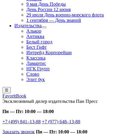
9 мая День Победы
День России 12 июня
29 июля День военно-морского флота
1 сентября — День знаний
Издательства
Алькор
Антиква
Белый город
Бест Гифт
Интрейд Корпорейшн
Классика
Ламартис
НГК Групп
Слово
Элит бук
☰
FavoritBook
Эксклюзивный дилер издательства Пан Пресс
Пн — Пт: 10:00 — 18:00
+7 (499) 841–13-88
+7 (977) 648–13-88
Заказать звонок
Пн — Пт: 10:00 — 18:00