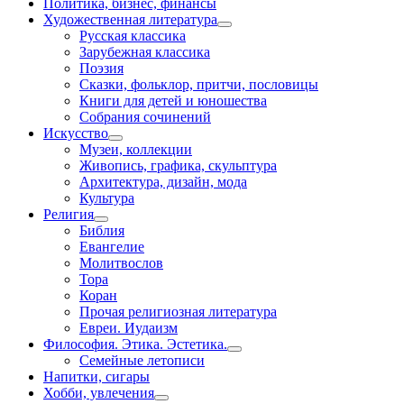
Политика, бизнес, финансы
Художественная литература
Русская классика
Зарубежная классика
Поэзия
Сказки, фольклор, притчи, пословицы
Книги для детей и юношества
Собрания сочинений
Искусство
Музеи, коллекции
Живопись, графика, скульптура
Архитектура, дизайн, мода
Культура
Религия
Библия
Евангелие
Молитвослов
Тора
Коран
Прочая религиозная литература
Евреи. Иудаизм
Философия. Этика. Эстетика.
Семейные летописи
Напитки, сигары
Хобби, увлечения