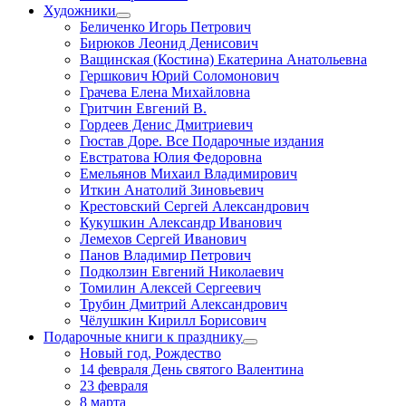
Художники
Беличенко Игорь Петрович
Бирюков Леонид Денисович
Ващинская (Костина) Екатерина Анатольевна
Гершкович Юрий Соломонович
Грачева Елена Михайловна
Гритчин Евгений В.
Гордеев Денис Дмитриевич
Гюстав Доре. Все Подарочные издания
Евстратова Юлия Федоровна
Емельянов Михаил Владимирович
Иткин Анатолий Зиновьевич
Крестовский Сергей Александрович
Кукушкин Александр Иванович
Лемехов Сергей Иванович
Панов Владимир Петрович
Подколзин Евгений Николаевич
Томилин Алексей Сергеевич
Трубин Дмитрий Александрович
Чёлушкин Кирилл Борисович
Подарочные книги к празднику
Новый год, Рождество
14 февраля День святого Валентина
23 февраля
8 марта