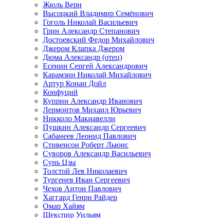
Жюль Верн
Высоцкий Владимир Семёнович
Гоголь Николай Васильевич
Грин Александр Степанович
Достоевский Федор Михайлович
Джером Клапка Джером
Дюма Александр (отец)
Есенин Сергей Александрович
Карамзин Николай Михайлович
Артур Конан Дойл
Конфуций
Куприн Александр Иванович
Лермонтов Михаил Юрьевич
Никколо Макиавелли
Пушкин Александр Сергеевич
Сабанеев Леонид Павлович
Стивенсон Роберт Льюис
Суворов Александр Васильевич
Сунь Цзы
Толстой Лев Николаевич
Тургенев Иван Сергеевич
Чехов Антон Павлович
Хаггард Генри Райдер
Омар Хайям
Шекспир Уильям