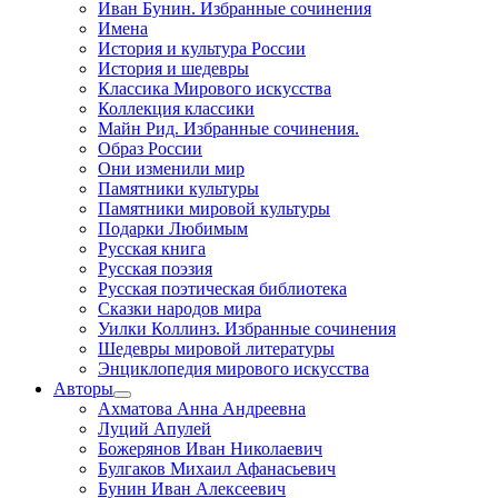
Иван Бунин. Избранные сочинения
Имена
История и культура России
История и шедевры
Классика Мирового искусства
Коллекция классики
Майн Рид. Избранные сочинения.
Образ России
Они изменили мир
Памятники культуры
Памятники мировой культуры
Подарки Любимым
Русская книга
Русская поэзия
Русская поэтическая библиотека
Сказки народов мира
Уилки Коллинз. Избранные сочинения
Шедевры мировой литературы
Энциклопедия мирового искусства
Авторы
Ахматова Анна Андреевна
Луций Апулей
Божерянов Иван Николаевич
Булгаков Михаил Афанасьевич
Бунин Иван Алексеевич