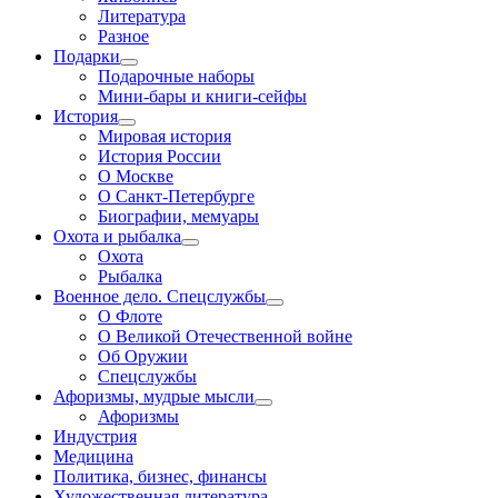
Литература
Разное
Подарки
Подарочные наборы
Мини-бары и книги-сейфы
История
Мировая история
История России
О Москве
О Санкт-Петербурге
Биографии, мемуары
Охота и рыбалка
Охота
Рыбалка
Военное дело. Спецслужбы
О Флоте
О Великой Отечественной войне
Об Оружии
Спецслужбы
Афоризмы, мудрые мысли
Афоризмы
Индустрия
Медицина
Политика, бизнес, финансы
Художественная литература