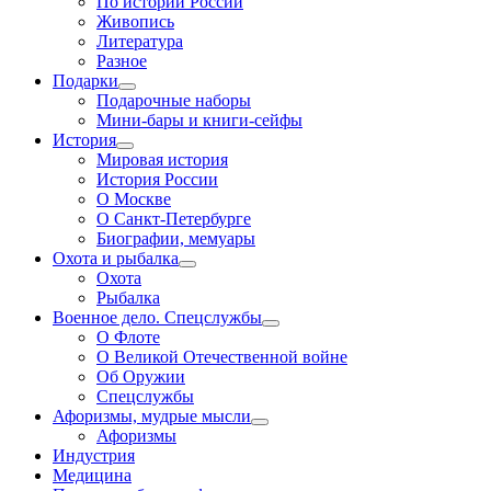
По истории России
Живопись
Литература
Разное
Подарки
Подарочные наборы
Мини-бары и книги-сейфы
История
Мировая история
История России
О Москве
О Санкт-Петербурге
Биографии, мемуары
Охота и рыбалка
Охота
Рыбалка
Военное дело. Спецслужбы
О Флоте
О Великой Отечественной войне
Об Оружии
Спецслужбы
Афоризмы, мудрые мысли
Афоризмы
Индустрия
Медицина