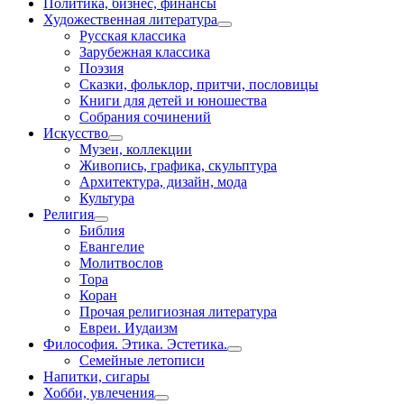
Политика, бизнес, финансы
Художественная литература
Русская классика
Зарубежная классика
Поэзия
Сказки, фольклор, притчи, пословицы
Книги для детей и юношества
Собрания сочинений
Искусство
Музеи, коллекции
Живопись, графика, скульптура
Архитектура, дизайн, мода
Культура
Религия
Библия
Евангелие
Молитвослов
Тора
Коран
Прочая религиозная литература
Евреи. Иудаизм
Философия. Этика. Эстетика.
Семейные летописи
Напитки, сигары
Хобби, увлечения