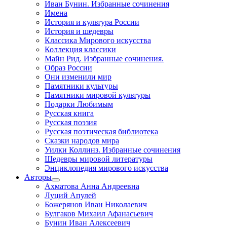
Иван Бунин. Избранные сочинения
Имена
История и культура России
История и шедевры
Классика Мирового искусства
Коллекция классики
Майн Рид. Избранные сочинения.
Образ России
Они изменили мир
Памятники культуры
Памятники мировой культуры
Подарки Любимым
Русская книга
Русская поэзия
Русская поэтическая библиотека
Сказки народов мира
Уилки Коллинз. Избранные сочинения
Шедевры мировой литературы
Энциклопедия мирового искусства
Авторы
Ахматова Анна Андреевна
Луций Апулей
Божерянов Иван Николаевич
Булгаков Михаил Афанасьевич
Бунин Иван Алексеевич