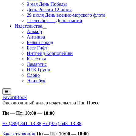
9 мая День Победы
День России 12 июня
29 июля День военно-морского флота
1 сентября — День знаний
Издательства
Алькор
Антиква
Белый город
Бест Гифт
Интрейд Корпорейшн
Классика
Ламартис
НГК Групп
Слово
Элит бук
☰
FavoritBook
Эксклюзивный дилер издательства Пан Пресс
Пн — Пт: 10:00 — 18:00
+7 (499) 841–13-88
+7 (977) 648–13-88
Заказать звонок
Пн — Пт: 10:00 — 18:00