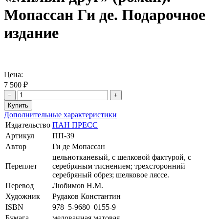
Мопассан Ги де. Подарочное
издание
Цена:
7 500 ₽
−
+
Дополнительные характеристики
Издательство
ПАН ПРЕСС
Артикул
ПП-39
Автор
Ги де Мопассан
цельнотканевый, с шелковой фактурой, с
Переплет
серебряным тиснением; трехсторонний
серебряный обрез; шелковое ляссе.
Перевод
Любимов Н.М.
Художник
Рудаков Константин
ISBN
978–5-9680–0155-9
Бумага
мелованная матовая.