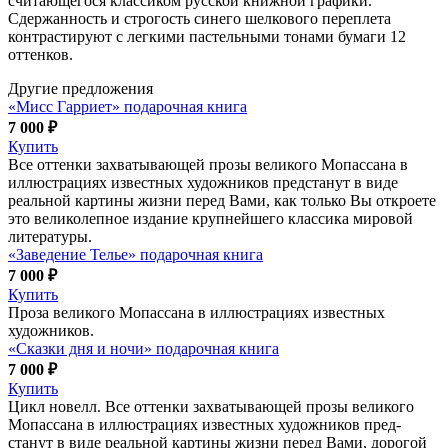
считающегося классиком русской книжной графики.
Сдержанность и строгость синего шелкового переплета
контрастируют с легкими пастельными тонами бумаги 12
оттенков.
Другие предложения
«Мисс Гарриет» подарочная книга
7 000 ₽
Купить
Все оттенки захватывающей прозы великого Мопассана в
иллюстрациях известных художников предстанут в виде
реальной картины жизни перед Вами, как только Вы откроете
это великолепное издание крупнейшего классика мировой
литературы.
«Заведение Телье» подарочная книга
7 000 ₽
Купить
Проза великого Мопассана в иллюстрациях известных
художников.
«Сказки дня и ночи» подарочная книга
7 000 ₽
Купить
Цикл новелл. Все оттенки захватывающей прозы великого
Мопас­сана в иллюстрациях известных художников пред­
станут в виде реальной картины жизни перед Вами, дорогой