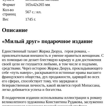
Формат
165х42х265 мм
Кол-во
567 с.: ил.
страниц
Вес
1745 г.
Описание
«Милый друг» подарочное издание
Единственный талант Жоржа Дюруа, героя романа, –
привлекательная внешность и умение нравиться женщинам. С
их помощью он делает блестящую карьеру и для достижения
своей цели не гнушается любыми, в том числе и подлыми,
средствами. Через историю Жоржа Дюруа, прокладывающего
себе «путь наверх», раскрываются истинные нравы высшего
французского общества, дух продажности, царящий во всех
его сферах, способствует тому, что заурядная и
безнравственная личность, какой является герой Мопассана,
легко добивается успеха и богатства.
В подарочном издании использованы иллюстрации к роману
великолепного художника Константина Рудакова, заслуженно