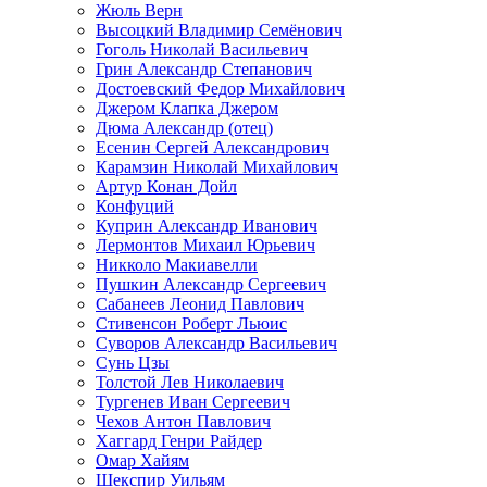
Жюль Верн
Высоцкий Владимир Семёнович
Гоголь Николай Васильевич
Грин Александр Степанович
Достоевский Федор Михайлович
Джером Клапка Джером
Дюма Александр (отец)
Есенин Сергей Александрович
Карамзин Николай Михайлович
Артур Конан Дойл
Конфуций
Куприн Александр Иванович
Лермонтов Михаил Юрьевич
Никколо Макиавелли
Пушкин Александр Сергеевич
Сабанеев Леонид Павлович
Стивенсон Роберт Льюис
Суворов Александр Васильевич
Сунь Цзы
Толстой Лев Николаевич
Тургенев Иван Сергеевич
Чехов Антон Павлович
Хаггард Генри Райдер
Омар Хайям
Шекспир Уильям