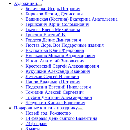
Художники
Беличенко Игорь Петрович
Бирюков Леонид Денисович
Ващинская (Костина) Екатерина Анатольевна
Гершкович Юрий Соломонович
Грачева Елена Михайловна
Гритчин Евгений В.
Гордеев Денис Дмитриевич
Гюстав Доре. Все Подарочные издания
Евстратова Юлия Федоровна
Емельянов Михаил Владимирович
Иткин Анатолий Зиновьевич
Крестовский Сергей Александрович
Кукушкин Александр Иванович
Лемехов Сергей Иванович
Панов Владимир Петрович
Подколзин Евгений Николаевич
Томилин Алексей Сергеевич
Трубин Дмитрий Александрович
Чёлушкин Кирилл Борисович
Подарочные книги к празднику
Новый год, Рождество
14 февраля День святого Валентина
23 февраля
8 марта