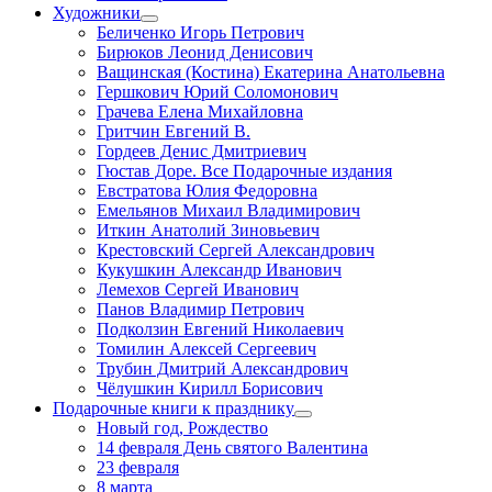
Художники
Беличенко Игорь Петрович
Бирюков Леонид Денисович
Ващинская (Костина) Екатерина Анатольевна
Гершкович Юрий Соломонович
Грачева Елена Михайловна
Гритчин Евгений В.
Гордеев Денис Дмитриевич
Гюстав Доре. Все Подарочные издания
Евстратова Юлия Федоровна
Емельянов Михаил Владимирович
Иткин Анатолий Зиновьевич
Крестовский Сергей Александрович
Кукушкин Александр Иванович
Лемехов Сергей Иванович
Панов Владимир Петрович
Подколзин Евгений Николаевич
Томилин Алексей Сергеевич
Трубин Дмитрий Александрович
Чёлушкин Кирилл Борисович
Подарочные книги к празднику
Новый год, Рождество
14 февраля День святого Валентина
23 февраля
8 марта