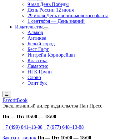
9 мая День Победы
День России 12 июня
29 июля День военно-морского флота
1 сентября — День знаний
Издательства
Алькор
Антиква
Белый город
Бест Гифт
Интрейд Корпорейшн
Классика
Ламартис
НГК Групп
Слово
Элит бук
☰
FavoritBook
Эксклюзивный дилер издательства Пан Пресс
Пн — Пт: 10:00 — 18:00
+7 (499) 841–13-88
+7 (977) 648–13-88
Заказать звонок
Пн — Пт: 10:00 — 18:00