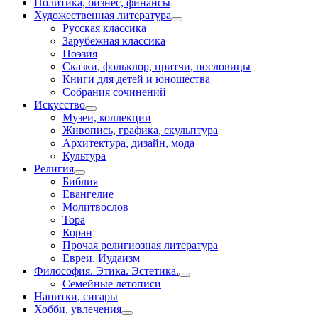
Политика, бизнес, финансы
Художественная литература
Русская классика
Зарубежная классика
Поэзия
Сказки, фольклор, притчи, пословицы
Книги для детей и юношества
Собрания сочинений
Искусство
Музеи, коллекции
Живопись, графика, скульптура
Архитектура, дизайн, мода
Культура
Религия
Библия
Евангелие
Молитвослов
Тора
Коран
Прочая религиозная литература
Евреи. Иудаизм
Философия. Этика. Эстетика.
Семейные летописи
Напитки, сигары
Хобби, увлечения