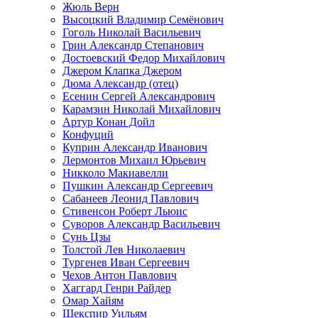
Жюль Верн
Высоцкий Владимир Семёнович
Гоголь Николай Васильевич
Грин Александр Степанович
Достоевский Федор Михайлович
Джером Клапка Джером
Дюма Александр (отец)
Есенин Сергей Александрович
Карамзин Николай Михайлович
Артур Конан Дойл
Конфуций
Куприн Александр Иванович
Лермонтов Михаил Юрьевич
Никколо Макиавелли
Пушкин Александр Сергеевич
Сабанеев Леонид Павлович
Стивенсон Роберт Льюис
Суворов Александр Васильевич
Сунь Цзы
Толстой Лев Николаевич
Тургенев Иван Сергеевич
Чехов Антон Павлович
Хаггард Генри Райдер
Омар Хайям
Шекспир Уильям