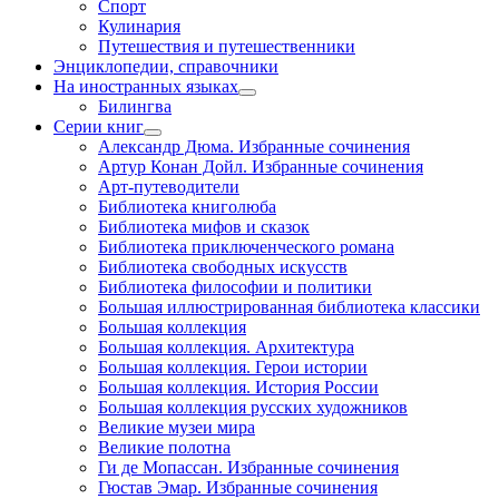
Спорт
Кулинария
Путешествия и путешественники
Энциклопедии, справочники
На иностранных языках
Билингва
Серии книг
Александр Дюма. Избранные сочинения
Артур Конан Дойл. Избранные сочинения
Арт-путеводители
Библиотека книголюба
Библиотека мифов и сказок
Библиотека приключенческого романа
Библиотека свободных искусств
Библиотека философии и политики
Большая иллюстрированная библиотека классики
Большая коллекция
Большая коллекция. Архитектура
Большая коллекция. Герои истории
Большая коллекция. История России
Большая коллекция русских художников
Великие музеи мира
Великие полотна
Ги де Мопассан. Избранные сочинения
Гюстав Эмар. Избранные сочинения