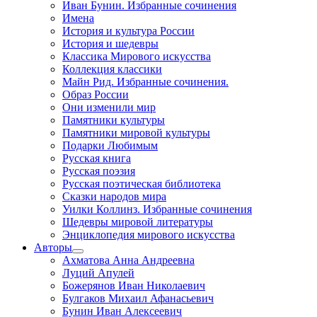
Иван Бунин. Избранные сочинения
Имена
История и культура России
История и шедевры
Классика Мирового искусства
Коллекция классики
Майн Рид. Избранные сочинения.
Образ России
Они изменили мир
Памятники культуры
Памятники мировой культуры
Подарки Любимым
Русская книга
Русская поэзия
Русская поэтическая библиотека
Сказки народов мира
Уилки Коллинз. Избранные сочинения
Шедевры мировой литературы
Энциклопедия мирового искусства
Авторы
Ахматова Анна Андреевна
Луций Апулей
Божерянов Иван Николаевич
Булгаков Михаил Афанасьевич
Бунин Иван Алексеевич