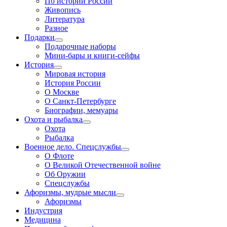
По истории России
Живопись
Литература
Разное
Подарки
Подарочные наборы
Мини-бары и книги-сейфы
История
Мировая история
История России
О Москве
О Санкт-Петербурге
Биографии, мемуары
Охота и рыбалка
Охота
Рыбалка
Военное дело. Спецслужбы
О Флоте
О Великой Отечественной войне
Об Оружии
Спецслужбы
Афоризмы, мудрые мысли
Афоризмы
Индустрия
Медицина