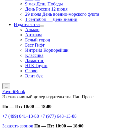
9 мая День Победы
День России 12 июня
29 июля День военно-морского флота
1 сентября — День знаний
Издательства
Алькор
Антиква
Белый город
Бест Гифт
Интрейд Корпорейшн
Классика
Ламартис
НГК Групп
Слово
Элит бук
☰
FavoritBook
Эксклюзивный дилер издательства Пан Пресс
Пн — Пт: 10:00 — 18:00
+7 (499) 841–13-88
+7 (977) 648–13-88
Заказать звонок
Пн — Пт: 10:00 — 18:00