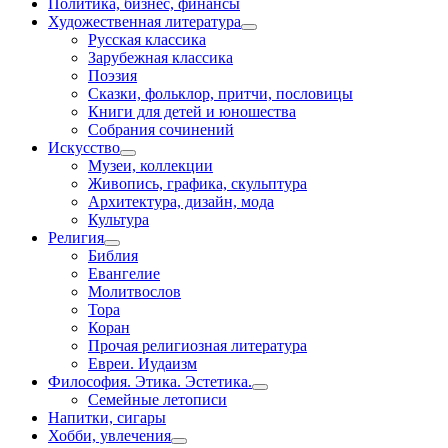
Политика, бизнес, финансы
Художественная литература
Русская классика
Зарубежная классика
Поэзия
Сказки, фольклор, притчи, пословицы
Книги для детей и юношества
Собрания сочинений
Искусство
Музеи, коллекции
Живопись, графика, скульптура
Архитектура, дизайн, мода
Культура
Религия
Библия
Евангелие
Молитвослов
Тора
Коран
Прочая религиозная литература
Евреи. Иудаизм
Философия. Этика. Эстетика.
Семейные летописи
Напитки, сигары
Хобби, увлечения