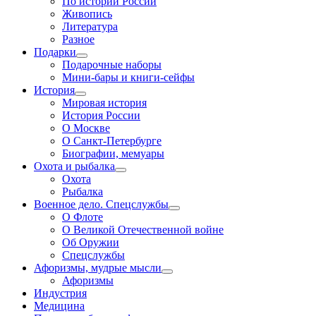
По истории России
Живопись
Литература
Разное
Подарки
Подарочные наборы
Мини-бары и книги-сейфы
История
Мировая история
История России
О Москве
О Санкт-Петербурге
Биографии, мемуары
Охота и рыбалка
Охота
Рыбалка
Военное дело. Спецслужбы
О Флоте
О Великой Отечественной войне
Об Оружии
Спецслужбы
Афоризмы, мудрые мысли
Афоризмы
Индустрия
Медицина