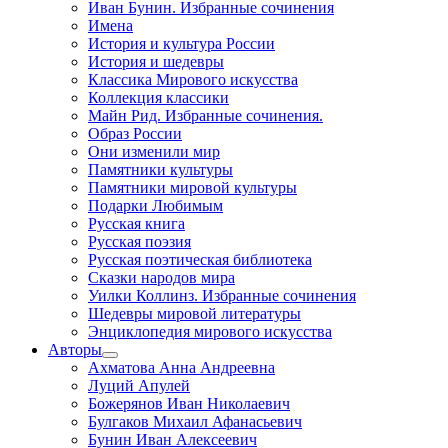
Иван Бунин. Избранные сочинения
Имена
История и культура России
История и шедевры
Классика Мирового искусства
Коллекция классики
Майн Рид. Избранные сочинения.
Образ России
Они изменили мир
Памятники культуры
Памятники мировой культуры
Подарки Любимым
Русская книга
Русская поэзия
Русская поэтическая библиотека
Сказки народов мира
Уилки Коллинз. Избранные сочинения
Шедевры мировой литературы
Энциклопедия мирового искусства
Авторы
Ахматова Анна Андреевна
Луций Апулей
Божерянов Иван Николаевич
Булгаков Михаил Афанасьевич
Бунин Иван Алексеевич