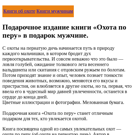
Книги об охоте
Книги мужчинам
Подарочное издание книги «Охота по
перу» в подарок мужчине.
С охоты на пернатую дичь начинается путь в природу
каждого мальчишки, в котором бродит дух
первооткрывательства. И совсем неважно что это было —
ловля голубей, ожидание толкового лета весеннего
вальдшнепа или скитания с отцовским ружьем по болотам.
Потом приходят знание и опыт, человек познает тонкости
поведения животных, возможно, меняются его вкусы и
пристрастия, он влюбляется в другие охоты, но та, первая, что
ввела его в чудесный мир давней увлеченности, останется в
сердце до конца дней.
Цветные иллюстрации и фотографии. Мелованная бумага.
Подарочная книга «Охота по перу» станет отличным
подарком для тех, кто увлекается охотой.
Книга посвящена одной из самых увлекательных охот —
охоте по перу (об охоте на пернатую дичь). Автор в