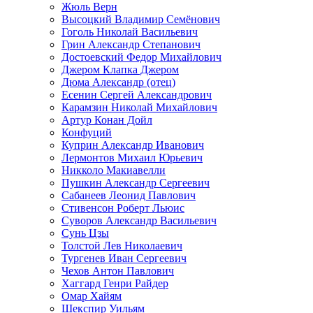
Жюль Верн
Высоцкий Владимир Семёнович
Гоголь Николай Васильевич
Грин Александр Степанович
Достоевский Федор Михайлович
Джером Клапка Джером
Дюма Александр (отец)
Есенин Сергей Александрович
Карамзин Николай Михайлович
Артур Конан Дойл
Конфуций
Куприн Александр Иванович
Лермонтов Михаил Юрьевич
Никколо Макиавелли
Пушкин Александр Сергеевич
Сабанеев Леонид Павлович
Стивенсон Роберт Льюис
Суворов Александр Васильевич
Сунь Цзы
Толстой Лев Николаевич
Тургенев Иван Сергеевич
Чехов Антон Павлович
Хаггард Генри Райдер
Омар Хайям
Шекспир Уильям