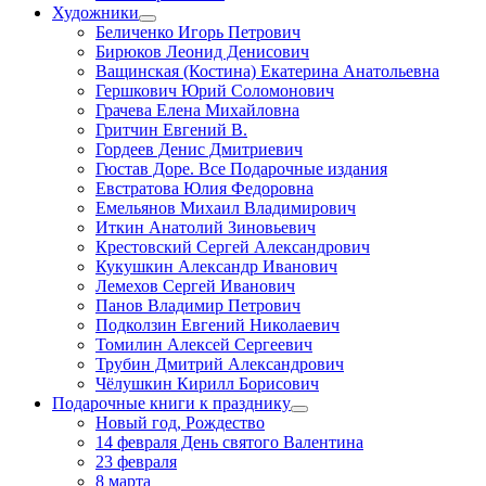
Художники
Беличенко Игорь Петрович
Бирюков Леонид Денисович
Ващинская (Костина) Екатерина Анатольевна
Гершкович Юрий Соломонович
Грачева Елена Михайловна
Гритчин Евгений В.
Гордеев Денис Дмитриевич
Гюстав Доре. Все Подарочные издания
Евстратова Юлия Федоровна
Емельянов Михаил Владимирович
Иткин Анатолий Зиновьевич
Крестовский Сергей Александрович
Кукушкин Александр Иванович
Лемехов Сергей Иванович
Панов Владимир Петрович
Подколзин Евгений Николаевич
Томилин Алексей Сергеевич
Трубин Дмитрий Александрович
Чёлушкин Кирилл Борисович
Подарочные книги к празднику
Новый год, Рождество
14 февраля День святого Валентина
23 февраля
8 марта