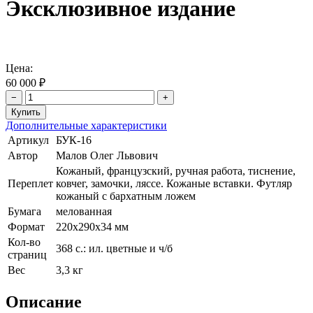
Эксклюзивное издание
Цена:
60 000 ₽
−
+
Дополнительные характеристики
Артикул
БУК-16
Автор
Малов Олег Львович
Кожаный, французский, ручная работа, тиснение,
Переплет
ковчег, замочки, ляссе. Кожаные вставки. Футляр
кожаный с бархатным ложем
Бумага
мелованная
Формат
220х290х34 мм
Кол-во
368 с.: ил. цветные и ч/б
страниц
Вес
3,3 кг
Описание