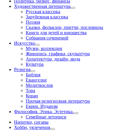
Политика, бизнес, финансы
Художественная литература
Русская классика
Зарубежная классика
Поэзия
Сказки, фольклор, притчи, пословицы
Книги для детей и юношества
Собрания сочинений
Искусство
Музеи, коллекции
Живопись, графика, скульптура
Архитектура, дизайн, мода
Культура
Религия
Библия
Евангелие
Молитвослов
Тора
Коран
Прочая религиозная литература
Евреи. Иудаизм
Философия. Этика. Эстетика.
Семейные летописи
Напитки, сигары
Хобби, увлечения