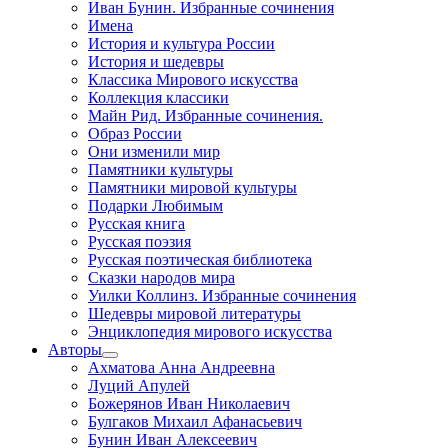
Иван Бунин. Избранные сочинения
Имена
История и культура России
История и шедевры
Классика Мирового искусства
Коллекция классики
Майн Рид. Избранные сочинения.
Образ России
Они изменили мир
Памятники культуры
Памятники мировой культуры
Подарки Любимым
Русская книга
Русская поэзия
Русская поэтическая библиотека
Сказки народов мира
Уилки Коллинз. Избранные сочинения
Шедевры мировой литературы
Энциклопедия мирового искусства
Авторы
Ахматова Анна Андреевна
Луций Апулей
Божерянов Иван Николаевич
Булгаков Михаил Афанасьевич
Бунин Иван Алексеевич