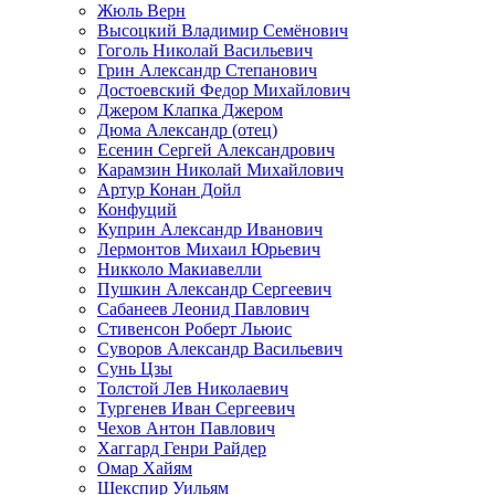
Жюль Верн
Высоцкий Владимир Семёнович
Гоголь Николай Васильевич
Грин Александр Степанович
Достоевский Федор Михайлович
Джером Клапка Джером
Дюма Александр (отец)
Есенин Сергей Александрович
Карамзин Николай Михайлович
Артур Конан Дойл
Конфуций
Куприн Александр Иванович
Лермонтов Михаил Юрьевич
Никколо Макиавелли
Пушкин Александр Сергеевич
Сабанеев Леонид Павлович
Стивенсон Роберт Льюис
Суворов Александр Васильевич
Сунь Цзы
Толстой Лев Николаевич
Тургенев Иван Сергеевич
Чехов Антон Павлович
Хаггард Генри Райдер
Омар Хайям
Шекспир Уильям