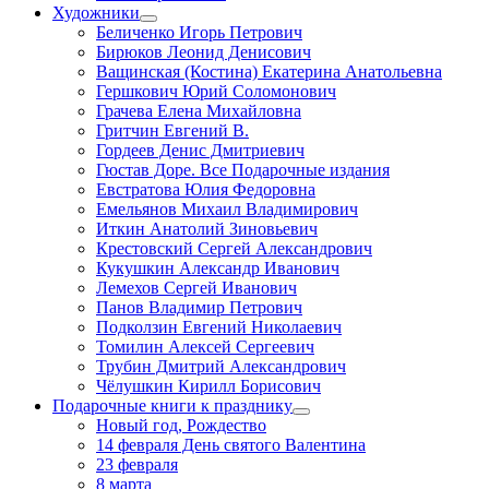
Художники
Беличенко Игорь Петрович
Бирюков Леонид Денисович
Ващинская (Костина) Екатерина Анатольевна
Гершкович Юрий Соломонович
Грачева Елена Михайловна
Гритчин Евгений В.
Гордеев Денис Дмитриевич
Гюстав Доре. Все Подарочные издания
Евстратова Юлия Федоровна
Емельянов Михаил Владимирович
Иткин Анатолий Зиновьевич
Крестовский Сергей Александрович
Кукушкин Александр Иванович
Лемехов Сергей Иванович
Панов Владимир Петрович
Подколзин Евгений Николаевич
Томилин Алексей Сергеевич
Трубин Дмитрий Александрович
Чёлушкин Кирилл Борисович
Подарочные книги к празднику
Новый год, Рождество
14 февраля День святого Валентина
23 февраля
8 марта