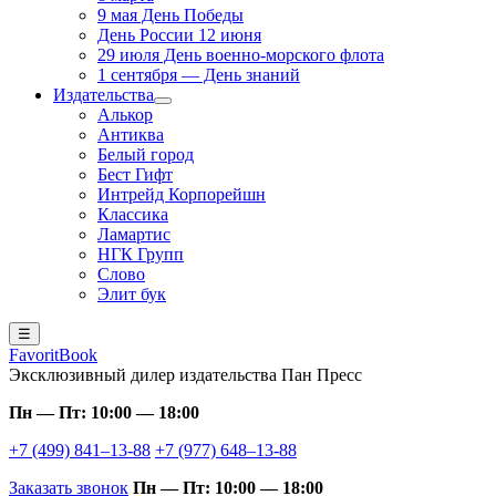
9 мая День Победы
День России 12 июня
29 июля День военно-морского флота
1 сентября — День знаний
Издательства
Алькор
Антиква
Белый город
Бест Гифт
Интрейд Корпорейшн
Классика
Ламартис
НГК Групп
Слово
Элит бук
☰
FavoritBook
Эксклюзивный дилер издательства Пан Пресс
Пн — Пт: 10:00 — 18:00
+7 (499) 841–13-88
+7 (977) 648–13-88
Заказать звонок
Пн — Пт: 10:00 — 18:00