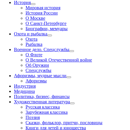
История
Мировая история
История России
О Москве
О Санкт-Петербурге
Биографии, мемуары
Охота и рыбалка
Охота
Рыбалка
Военное дело. Спецслужбы
О Флоте
О Великой Отечественной войне
Об Оружии
Спецслужбы
Афоризмы, мудрые мысли
Афоризмы
Индустрия
Медицина
Политика, бизнес, финансы
Художественная литература
Русская классика
Зарубежная классика
Поэзия
Сказки, фольклор, притчи, пословицы
Книги для детей и юношества