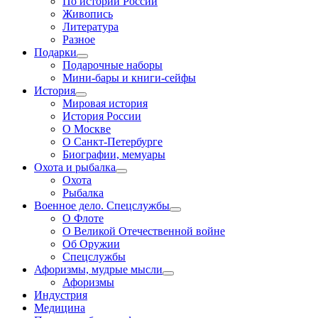
По истории России
Живопись
Литература
Разное
Подарки
Подарочные наборы
Мини-бары и книги-сейфы
История
Мировая история
История России
О Москве
О Санкт-Петербурге
Биографии, мемуары
Охота и рыбалка
Охота
Рыбалка
Военное дело. Спецслужбы
О Флоте
О Великой Отечественной войне
Об Оружии
Спецслужбы
Афоризмы, мудрые мысли
Афоризмы
Индустрия
Медицина