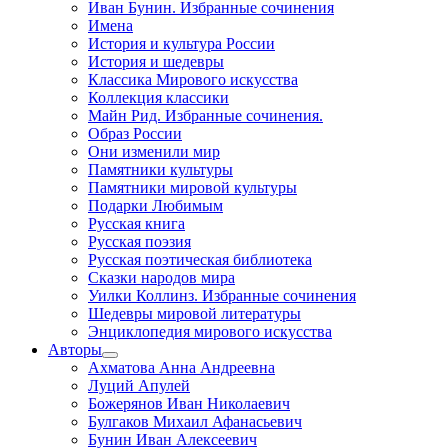
Иван Бунин. Избранные сочинения
Имена
История и культура России
История и шедевры
Классика Мирового искусства
Коллекция классики
Майн Рид. Избранные сочинения.
Образ России
Они изменили мир
Памятники культуры
Памятники мировой культуры
Подарки Любимым
Русская книга
Русская поэзия
Русская поэтическая библиотека
Сказки народов мира
Уилки Коллинз. Избранные сочинения
Шедевры мировой литературы
Энциклопедия мирового искусства
Авторы
Ахматова Анна Андреевна
Луций Апулей
Божерянов Иван Николаевич
Булгаков Михаил Афанасьевич
Бунин Иван Алексеевич