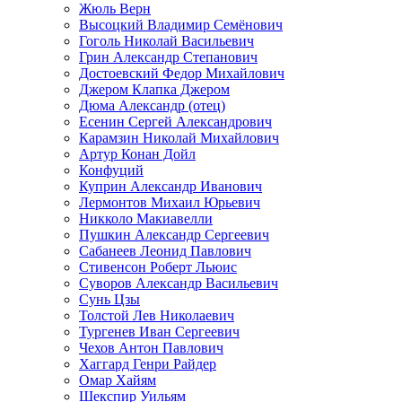
Жюль Верн
Высоцкий Владимир Семёнович
Гоголь Николай Васильевич
Грин Александр Степанович
Достоевский Федор Михайлович
Джером Клапка Джером
Дюма Александр (отец)
Есенин Сергей Александрович
Карамзин Николай Михайлович
Артур Конан Дойл
Конфуций
Куприн Александр Иванович
Лермонтов Михаил Юрьевич
Никколо Макиавелли
Пушкин Александр Сергеевич
Сабанеев Леонид Павлович
Стивенсон Роберт Льюис
Суворов Александр Васильевич
Сунь Цзы
Толстой Лев Николаевич
Тургенев Иван Сергеевич
Чехов Антон Павлович
Хаггард Генри Райдер
Омар Хайям
Шекспир Уильям