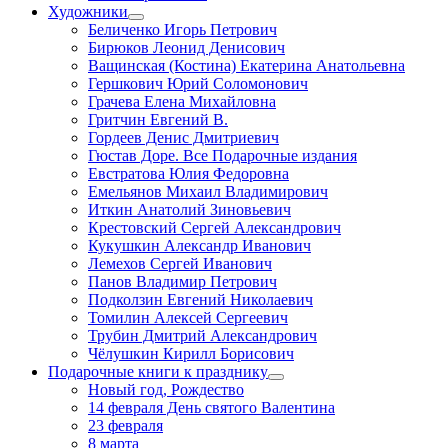
Художники
Беличенко Игорь Петрович
Бирюков Леонид Денисович
Ващинская (Костина) Екатерина Анатольевна
Гершкович Юрий Соломонович
Грачева Елена Михайловна
Гритчин Евгений В.
Гордеев Денис Дмитриевич
Гюстав Доре. Все Подарочные издания
Евстратова Юлия Федоровна
Емельянов Михаил Владимирович
Иткин Анатолий Зиновьевич
Крестовский Сергей Александрович
Кукушкин Александр Иванович
Лемехов Сергей Иванович
Панов Владимир Петрович
Подколзин Евгений Николаевич
Томилин Алексей Сергеевич
Трубин Дмитрий Александрович
Чёлушкин Кирилл Борисович
Подарочные книги к празднику
Новый год, Рождество
14 февраля День святого Валентина
23 февраля
8 марта