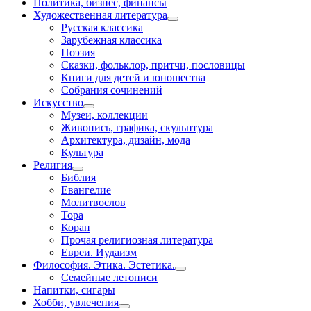
Политика, бизнес, финансы
Художественная литература
Русская классика
Зарубежная классика
Поэзия
Сказки, фольклор, притчи, пословицы
Книги для детей и юношества
Собрания сочинений
Искусство
Музеи, коллекции
Живопись, графика, скульптура
Архитектура, дизайн, мода
Культура
Религия
Библия
Евангелие
Молитвослов
Тора
Коран
Прочая религиозная литература
Евреи. Иудаизм
Философия. Этика. Эстетика.
Семейные летописи
Напитки, сигары
Хобби, увлечения