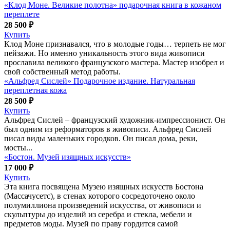
«Клод Моне. Великие полотна» подарочная книга в кожаном
переплете
28 500 ₽
Купить
Клод Моне признавался, что в молодые годы… терпеть не мог
пейзажи. Но именно уникальность этого вида живописи
прославила великого французского мастера. Мастер изобрел и
свой собственный метод работы.
«Альфред Сислей» Подарочное издание. Натуральная
переплетная кожа
28 500 ₽
Купить
Альфред Сислей – французский художник-импрессионист. Он
был одним из реформаторов в живописи. Альфред Сислей
писал виды маленьких городков. Он писал дома, реки,
мосты...
«Бостон. Музей изящных искусств»
17 000 ₽
Купить
Эта книга посвящена Музею изящных искусств Бостона
(Массачусетс), в стенах которого сосредоточено около
полумиллиона произведений искусства, от живописи и
скульптуры до изделий из серебра и стекла, мебели и
предметов моды. Музей по праву гордится самой