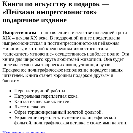
Книги по искусству в подарок —
«Пейзажи импрессионистов»
подарочное издание
Импрессионизм
– направление в искусстве последней трети
XIX – начала XX века. В подарочной книге представлена
импрессионистская и постимпрессионистская пейзажная
живопись, в которой кредо художников этого стиля
«запечатлеть мгновение» осуществилось наиболее полно. Эта
книга для широкого круга любителей живописи. Она будет
полезна студентам творческих школ, училищ и вузов.
Прекрасное полиграфическое исполнение порадует наших
читателей. Книга станет хорошим подарком друзьям и
близким.
Переплет ручной работы.
Натуральная переплетная кожа.
Каптал из шелковых нитей.
Ляссе шелковое.
Обрез торшонированный золотой фольгой.
Украшение переплета:тиснение полиграфической
фольгой, полиграфическая вставка с сюжетами картин.
Искусство, живопись