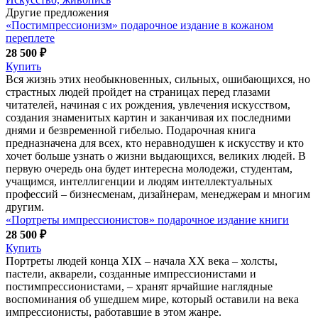
Другие предложения
«Постимпрессионизм» подарочное издание в кожаном
переплете
28 500 ₽
Купить
Вся жизнь этих необыкновенных, сильных, ошибающихся, но
страстных людей пройдет на страницах перед глазами
читателей, начиная с их рождения, увлечения искусством,
создания знаменитых картин и заканчивая их последними
днями и безвременной гибелью. Подарочная книга
предназначена для всех, кто неравнодушен к искусству и кто
хочет больше узнать о жизни выдающихся, великих людей. В
первую очередь она будет интересна молодежи, студентам,
учащимся, интеллигенции и людям интеллектуальных
профессий – бизнесменам, дизайнерам, менеджерам и многим
другим.
«Портреты импрессионистов» подарочное издание книги
28 500 ₽
Купить
Портреты людей конца XIX – начала XX века – холсты,
пастели, акварели, созданные импрессионистами и
постимпрессионистами, – хранят ярчайшие наглядные
воспоминания об ушедшем мире, который оставили на века
импрессионисты, работавшие в этом жанре.