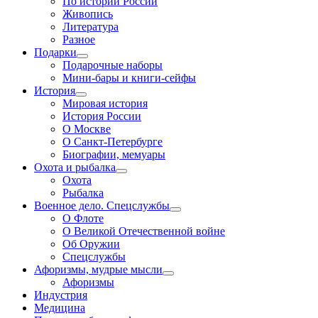
По истории России
Живопись
Литература
Разное
Подарки
Подарочные наборы
Мини-бары и книги-сейфы
История
Мировая история
История России
О Москве
О Санкт-Петербурге
Биографии, мемуары
Охота и рыбалка
Охота
Рыбалка
Военное дело. Спецслужбы
О Флоте
О Великой Отечественной войне
Об Оружии
Спецслужбы
Афоризмы, мудрые мысли
Афоризмы
Индустрия
Медицина