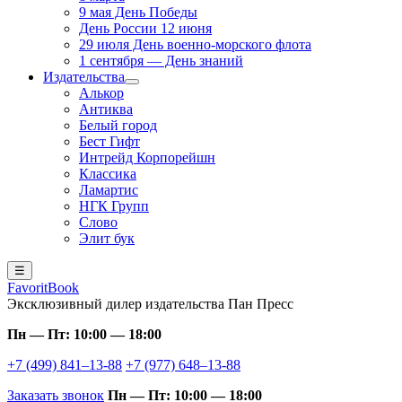
9 мая День Победы
День России 12 июня
29 июля День военно-морского флота
1 сентября — День знаний
Издательства
Алькор
Антиква
Белый город
Бест Гифт
Интрейд Корпорейшн
Классика
Ламартис
НГК Групп
Слово
Элит бук
☰
FavoritBook
Эксклюзивный дилер издательства Пан Пресс
Пн — Пт: 10:00 — 18:00
+7 (499) 841–13-88
+7 (977) 648–13-88
Заказать звонок
Пн — Пт: 10:00 — 18:00