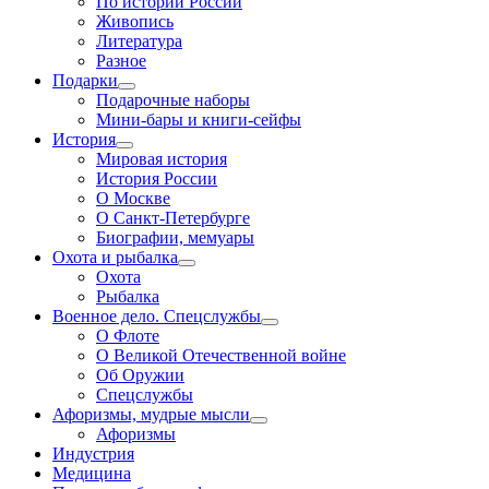
По истории России
Живопись
Литература
Разное
Подарки
Подарочные наборы
Мини-бары и книги-сейфы
История
Мировая история
История России
О Москве
О Санкт-Петербурге
Биографии, мемуары
Охота и рыбалка
Охота
Рыбалка
Военное дело. Спецслужбы
О Флоте
О Великой Отечественной войне
Об Оружии
Спецслужбы
Афоризмы, мудрые мысли
Афоризмы
Индустрия
Медицина