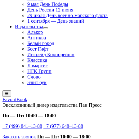
9 мая День Победы
День России 12 июня
29 июля День военно-морского флота
1 сентября — День знаний
Издательства
Алькор
Антиква
Белый город
Бест Гифт
Интрейд Корпорейшн
Классика
Ламартис
НГК Групп
Слово
Элит бук
☰
FavoritBook
Эксклюзивный дилер издательства Пан Пресс
Пн — Пт: 10:00 — 18:00
+7 (499) 841–13-88
+7 (977) 648–13-88
Заказать звонок
Пн — Пт: 10:00 — 18:00