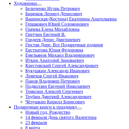
Художники
Беличенко Игорь Петрович
Бирюков Леонид Денисович
Ващинская (Костина) Екатерина Анатольевна
Гершкович Юрий Соломонович
Грачева Елена Михайловна
Гритчин Евгений В.
Гордеев Денис Дмитриевич
Гюстав Доре. Все Подарочные издания
Евстратова Юлия Федоровна
Емельянов Михаил Владимирович
Иткин Анатолий Зиновьевич
Крестовский Сергей Александрович
Кукушкин Александр Иванович
Лемехов Сергей Иванович
Панов Владимир Петрович
Подколзин Евгений Николаевич
Томилин Алексей Сергеевич
Трубин Дмитрий Александрович
Чёлушкин Кирилл Борисович
Подарочные книги к празднику
Новый год, Рождество
14 февраля День святого Валентина
23 февраля
8 марта