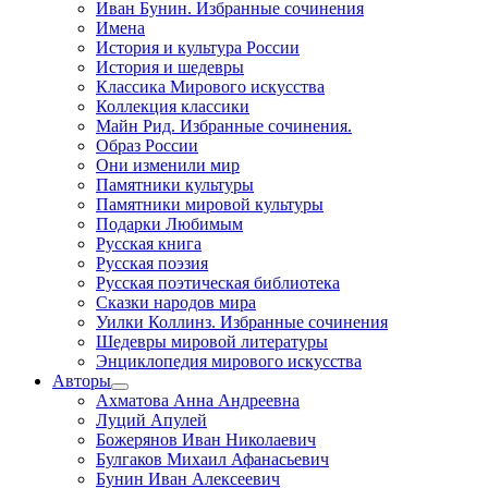
Иван Бунин. Избранные сочинения
Имена
История и культура России
История и шедевры
Классика Мирового искусства
Коллекция классики
Майн Рид. Избранные сочинения.
Образ России
Они изменили мир
Памятники культуры
Памятники мировой культуры
Подарки Любимым
Русская книга
Русская поэзия
Русская поэтическая библиотека
Сказки народов мира
Уилки Коллинз. Избранные сочинения
Шедевры мировой литературы
Энциклопедия мирового искусства
Авторы
Ахматова Анна Андреевна
Луций Апулей
Божерянов Иван Николаевич
Булгаков Михаил Афанасьевич
Бунин Иван Алексеевич