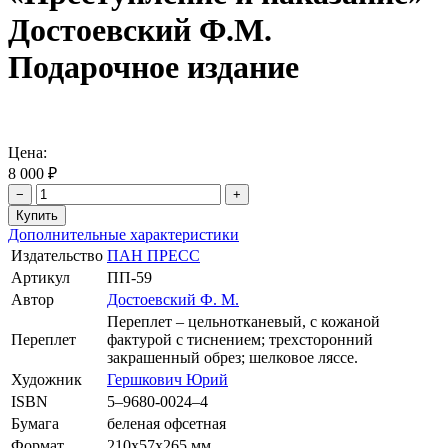
Достоевский Ф.М.
Подарочное издание
Цена:
8 000 ₽
−
+
Дополнительные характеристики
Издательство
ПАН ПРЕСС
Артикул
ПП-59
Автор
Достоевский Ф. М.
Переплет – цельнотканевый, с кожаной
Переплет
фактурой с тиснением; трехсторонний
закрашенный обрез; шелковое ляссе.
Художник
Гершкович Юрий
ISBN
5–9680-0024–4
Бумага
беленая офсетная
Формат
210х57х265 мм