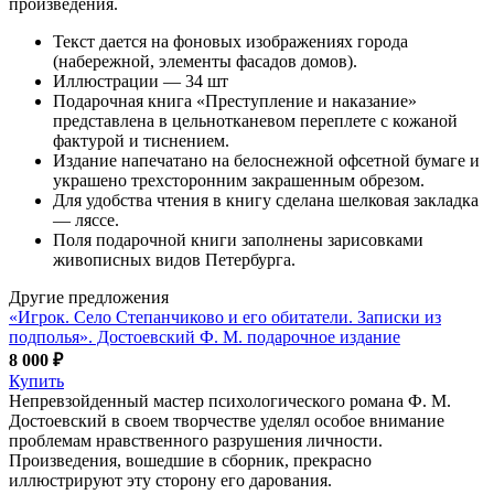
произведения.
Текст дается на фоновых изображениях города
(набережной, элементы фасадов домов).
Иллюстрации — 34 шт
Подарочная книга «Преступление и наказание»
представлена в цельнотканевом переплете с кожаной
фактурой и тиснением.
Издание напечатано на белоснежной офсетной бумаге и
украшено трехсторонним закрашенным обрезом.
Для удобства чтения в книгу сделана шелковая закладка
— ляссе.
Поля подарочной книги заполнены зарисовками
живописных видов Петербурга.
Другие предложения
«Игрок. Село Степанчиково и его обитатели. Записки из
подполья». Достоевский Ф. М. подарочное издание
8 000 ₽
Купить
Непревзойденный мастер психологического романа Ф. М.
Достоевский в своем творчестве уделял особое внимание
проблемам нравственного разрушения личности.
Произведения, вошедшие в сборник, прекрасно
иллюстрируют эту сторону его дарования.