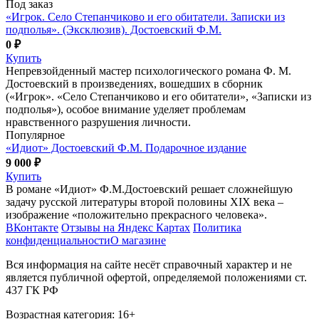
Под заказ
«Игрок. Село Степанчиково и его обитатели. Записки из
подполья». (Эксклюзив). Достоевский Ф.М.
0 ₽
Купить
Непревзойденный мастер психологического романа Ф. М.
Достоевский в произведениях, вошедших в сборник
(«Игрок». «Село Степанчиково и его обитатели», «Записки из
подполья»), особое внимание уделяет проблемам
нравственного разрушения личности.
Популярное
«Идиот» Достоевский Ф.М. Подарочное издание
9 000 ₽
Купить
В романе «Идиот» Ф.М.Достоевский решает сложнейшую
задачу русской литературы второй половины XIX века –
изображение «положительно прекрасного человека».
ВКонтакте
Отзывы на Яндекс Картах
Политика
конфиденциальности
О магазине
Вся информация на сайте несёт справочный характер и не
является публичной офертой, определяемой положениями ст.
437 ГК РФ
Возрастная категория: 16+