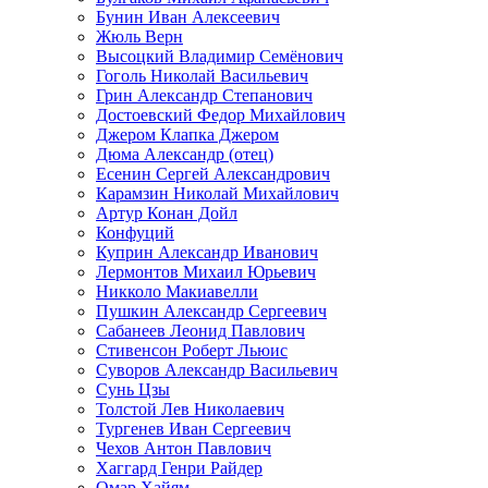
Бунин Иван Алексеевич
Жюль Верн
Высоцкий Владимир Семёнович
Гоголь Николай Васильевич
Грин Александр Степанович
Достоевский Федор Михайлович
Джером Клапка Джером
Дюма Александр (отец)
Есенин Сергей Александрович
Карамзин Николай Михайлович
Артур Конан Дойл
Конфуций
Куприн Александр Иванович
Лермонтов Михаил Юрьевич
Никколо Макиавелли
Пушкин Александр Сергеевич
Сабанеев Леонид Павлович
Стивенсон Роберт Льюис
Суворов Александр Васильевич
Сунь Цзы
Толстой Лев Николаевич
Тургенев Иван Сергеевич
Чехов Антон Павлович
Хаггард Генри Райдер
Омар Хайям