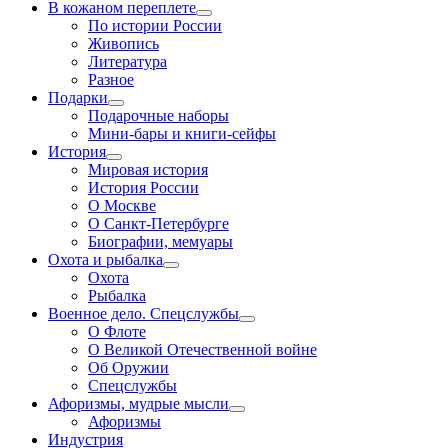
В кожаном переплете
По истории России
Живопись
Литература
Разное
Подарки
Подарочные наборы
Мини-бары и книги-сейфы
История
Мировая история
История России
О Москве
О Санкт-Петербурге
Биографии, мемуары
Охота и рыбалка
Охота
Рыбалка
Военное дело. Спецслужбы
О Флоте
О Великой Отечественной войне
Об Оружии
Спецслужбы
Афоризмы, мудрые мысли
Афоризмы
Индустрия