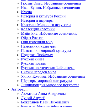
Гюстав Эмар. Избранные сочинения
Иван Бунин. Избранные сочинения
Имена
История и культура России
История и шедевры
Классика Мирового искусства
Коллекция классики
Майн Рид. Избранные сочинения.
Образ России
Они изменили мир
Памятники культуры
Памятники мировой культуры
Подарки Любимым
Русская книга
Русская поэзия
Русская поэтическая библиотека
Сказки народов мира
Уилки Коллинз. Избранные сочинения
Шедевры мировой литературы
Энциклопедия мирового искусства
Авторы
Ахматова Анна Андреевна
Луций Апулей
Божерянов Иван Николаевич
Булгаков Михаил Афанасьевич