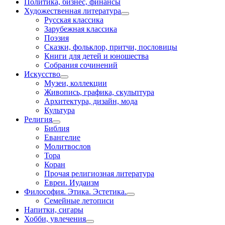
Политика, бизнес, финансы
Художественная литература
Русская классика
Зарубежная классика
Поэзия
Сказки, фольклор, притчи, пословицы
Книги для детей и юношества
Собрания сочинений
Искусство
Музеи, коллекции
Живопись, графика, скульптура
Архитектура, дизайн, мода
Культура
Религия
Библия
Евангелие
Молитвослов
Тора
Коран
Прочая религиозная литература
Евреи. Иудаизм
Философия. Этика. Эстетика.
Семейные летописи
Напитки, сигары
Хобби, увлечения