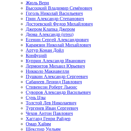
Жюль Верн
Высоцкий Владимир Семёнович
Гоголь Николай Васильевич
Грин Александр Степанович
Достоевский Федор Михайлович
Джером Клапка Джером
Дюма Александр (отец)
Есенин Сергей Александрович
Карамзин Николай Михайлович
Артур Конан Дойл
Конфуций
Куприн Александр Иванович
Лермонтов Михаил Юрьевич
Никколо Макиавелли
Пушкин Александр Сергеевич
Сабанеев Леонид Павлович
Стивенсон Роберт Льюис
Суворов Александр Васильевич
Сунь Цзы
Толстой Лев Николаевич
Тургенев Иван Сергеевич
Чехов Антон Павлович
Хаггард Генри Райдер
Омар Хайям
Шекспир Уильям