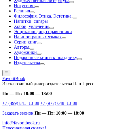
Художественная литература
Искусство
Религия
Философия. Этика. Эстетика.
Напитки, сигары
Хобби, увлечения
Энциклопедии, справочники
На иностранных языках
Серии книг
Авторы
Художники
Подарочные книги к празднику
Издательства
☰
FavoritBook
Эксклюзивный дилер издательства Пан Пресс
Пн — Пт: 10:00 — 18:00
+7 (499) 841–13-88
+7 (977) 648–13-88
Заказать звонок
Пн — Пт: 10:00 — 18:00
info@favoritbook.ru
Персональная скидка!