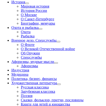
История
Мировая история
История России
О Москве
О Санкт-Петербурге
Биографии, мемуары
Охота и рыбалка
Охота
Рыбалка
Военное дело. Спецслужбы
О Флоте
О Великой Отечественной войне
Об Оружии
Спецслужбы
Афоризмы, мудрые мысли
Афоризмы
Индустрия
Медицина
Политика, бизнес, финансы
Художественная литература
Русская классика
Зарубежная классика
Поэзия
Сказки, фольклор, притчи, пословицы
Книги для детей и юношества