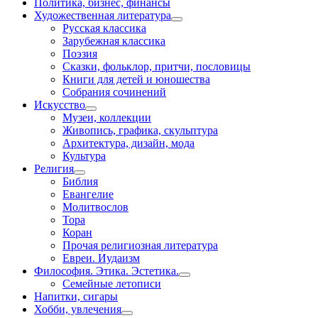
Политика, бизнес, финансы
Художественная литература
Русская классика
Зарубежная классика
Поэзия
Сказки, фольклор, притчи, пословицы
Книги для детей и юношества
Собрания сочинений
Искусство
Музеи, коллекции
Живопись, графика, скульптура
Архитектура, дизайн, мода
Культура
Религия
Библия
Евангелие
Молитвослов
Тора
Коран
Прочая религиозная литература
Евреи. Иудаизм
Философия. Этика. Эстетика.
Семейные летописи
Напитки, сигары
Хобби, увлечения