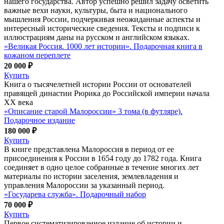
нашего государства. Автор успешно решил задачу осветить
важные вехи науки, культуры, быта и национального
мышления России, подчеркивая неожиданные аспекты и
интересный исторические сведения. Тексты и подписи к
иллюстрациям даны на русском и английском языках.
«Великая Россия. 1000 лет истории». Подарочная книга в
кожаном переплете
20 000 ₽
Купить
Книга о тысячелетней истории России от основателей
правящей династии Рюрика до Российской империи начала
XX века
«Описание старой Малороссии» 3 тома (в футляре).
Подарочное издание
180 000 ₽
Купить
В книге представлена Малороссия в период от ее
присоединения к России в 1654 году до 1782 года. Книга
соединяет в одно целое собранные в течение многих лет
материалы по истории заселения, землевладения и
управления Малороссии за указанный период.
«Государева служба». Подарочный набор
70 000 ₽
Купить
Первое систематизированное издание об истории и