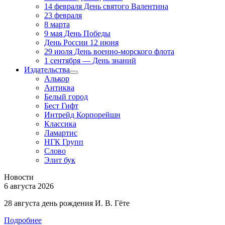
14 февраля День святого Валентина
23 февраля
8 марта
9 мая День Победы
День России 12 июня
29 июля День военно-морского флота
1 сентября — День знаний
Издательства
Алькор
Антиква
Белый город
Бест Гифт
Интрейд Корпорейшн
Классика
Ламартис
НГК Групп
Слово
Элит бук
Новости
6 августа 2026
28 августа день рождения И. В. Гёте
Подробнее