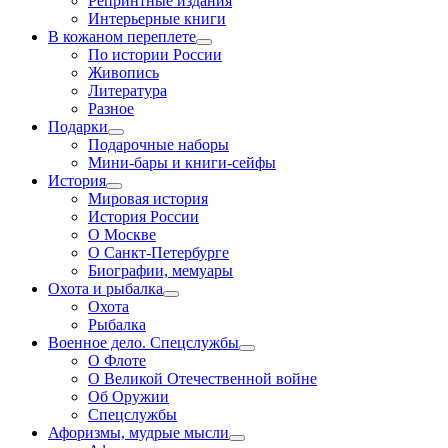
Репринтные издания
Интерьерные книги
В кожаном переплете
По истории России
Живопись
Литература
Разное
Подарки
Подарочные наборы
Мини-бары и книги-сейфы
История
Мировая история
История России
О Москве
О Санкт-Петербурге
Биографии, мемуары
Охота и рыбалка
Охота
Рыбалка
Военное дело. Спецслужбы
О Флоте
О Великой Отечественной войне
Об Оружии
Спецслужбы
Афоризмы, мудрые мысли