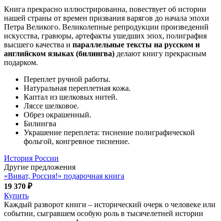
Книга прекрасно иллюстрированна, повествует об истории
нашей страны от времен призвания варягов до начала эпохи
Петра Великого. Великолепные репродукции произведений
искусства, гравюры, артефакты ушедших эпох, полиграфия
высшего качества и
параллельные тексты на русском и
английском языках (билингва)
делают книгу прекрасным
подарком.
Переплет ручной работы.
Натуральная переплетная кожа.
Каптал из шелковых нитей.
Ляссе шелковое.
Обрез окрашенный.
Билингва
Украшение переплета: тиснение полиграфической
фольгой, конгревное тиснение.
История России
Другие предложения
«Виват, Россия!» подарочная книга
19 370 ₽
Купить
Каждый разворот книги – исторический очерк о человеке или
событии, сыгравшем особую роль в тысячелетней истории