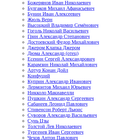
Божерянов Иван Николаевич
Булгаков Михаил Афанасьевич
Бунин Иван Алексеевич
Жюль Верн
Высоцкий Владимир Семёнович
Гоголь Николай Васильевич
Грин Александр Степанович
Достоевский Федор Михайлович
Джером Клапка Джером
Дюма Александр (отец)
Есенин Сергей Александрович
Карамзин Николай Михайлович
Артур Конан Дойл
Конфуций
Куприн Александр Иванович
Лермонтов Михаил Юрьевич
Никколо Макиавелли
Пушкин Александр Сергеевич
Сабанеев Леонид Павлович
Стивенсон Роберт Льюис
Суворов Александр Васильевич
Сунь Цзы
Толстой Лев Николаевич
Тургенев Иван Сергеевич
Чехов Антон Павлович