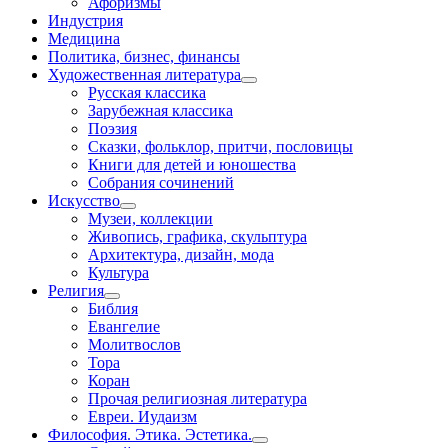
Афоризмы
Индустрия
Медицина
Политика, бизнес, финансы
Художественная литература
Русская классика
Зарубежная классика
Поэзия
Сказки, фольклор, притчи, пословицы
Книги для детей и юношества
Собрания сочинений
Искусство
Музеи, коллекции
Живопись, графика, скульптура
Архитектура, дизайн, мода
Культура
Религия
Библия
Евангелие
Молитвослов
Тора
Коран
Прочая религиозная литература
Евреи. Иудаизм
Философия. Этика. Эстетика.