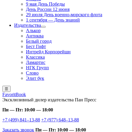
9 мая День Победы
День России 12 июня
29 июля День военно-морского флота
1 сентября — День знаний
Издательства
Алькор
Антиква
Белый город
Бест Гифт
Интрейд Корпорейшн
Классика
Ламартис
НГК Групп
Слово
Элит бук
☰
FavoritBook
Эксклюзивный дилер издательства Пан Пресс
Пн — Пт: 10:00 — 18:00
+7 (499) 841–13-88
+7 (977) 648–13-88
Заказать звонок
Пн — Пт: 10:00 — 18:00