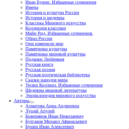
Иван Бунин. Избранные сочинения
Имена
История и культура России
История и шедевры
Классика Мирового искусства
Коллекция классики
Майн Рид. Избранные сочинения.
Образ России
Они изменили мир
Памятники культуры
Памятники мировой культуры
Подарки Любимым
Русская книга
Русская поэзия
Русская поэтическая библиотека
Сказки народов мира
Уилки Коллинз. Избранные сочинения
Шедевры мировой литературы
Энциклопедия мирового искусства
Авторы
Ахматова Анна Андреевна
Луций Апулей
Божерянов Иван Николаевич
Булгаков Михаил Афанасьевич
Бунин Иван Алексеевич