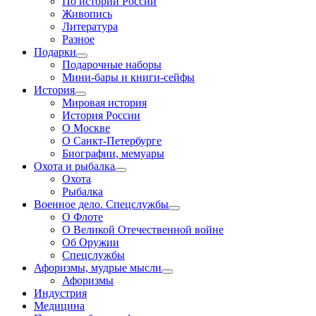
По истории России
Живопись
Литература
Разное
Подарки
Подарочные наборы
Мини-бары и книги-сейфы
История
Мировая история
История России
О Москве
О Санкт-Петербурге
Биографии, мемуары
Охота и рыбалка
Охота
Рыбалка
Военное дело. Спецслужбы
О Флоте
О Великой Отечественной войне
Об Оружии
Спецслужбы
Афоризмы, мудрые мысли
Афоризмы
Индустрия
Медицина