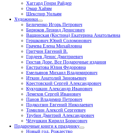
Хаггард Генри Райдер
Омар Хайям
Шекспир Уильям
Художники
Беличенко Игорь Петрович
Бирюков Леонид Денисович
Ващинская (Костина) Екатерина Анатольевна
Гершкович Юрий Соломонович
Грачева Елена Михайловна
Гритчин Евгений В.
Гордеев Денис Дмитриевич
Гюстав Доре. Все Подарочные издания
Евстратова Юлия Федоровна
Емельянов Михаил Владимирович
Иткин Анатолий Зиновьевич
Крестовский Сергей Александрович
Кукушкин Александр Иванович
Лемехов Сергей Иванович
Панов Владимир Петрович
Подколзин Евгений Николаевич
Томилин Алексей Сергеевич
Трубин Дмитрий Александрович
Чёлушкин Кирилл Борисович
Подарочные книги к празднику
Новый год, Рождество