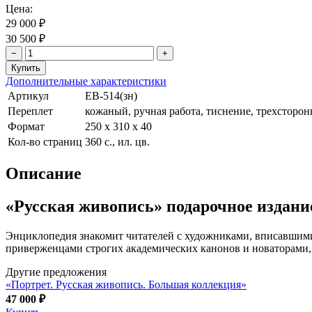
Цена:
29 000 ₽
30 500 ₽
−
+
Дополнительные характеристики
Артикул
ЕВ-514(зн)
Переплет
кожаный, ручная работа, тиснение, трехсторон
Формат
250 х 310 х 40
Кол-во страниц
360 с., ил. цв.
Описание
«Русская живопись» подарочное издани
Энциклопедия знакомит читателей с художниками, вписавшими
приверженцами строгих академических канонов и новаторами
Другие предложения
«Портрет. Русская живопись. Большая коллекция»
47 000 ₽