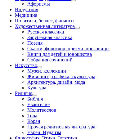
Афоризмы
Индустрия
Медицина
Политика, бизнес, финансы
Художественная литература
Русская классика
Зарубежная классика
Поэзия
Сказки, фольклор, притчи, пословицы
Книги для детей и юношества
Собрания сочинений
Искусство
Музеи, коллекции
Живопись, графика, скульптура
Архитектура, дизайн, мода
Культура
Религия
Библия
Евангелие
Молитвослов
Тора
Коран
Прочая религиозная литература
Евреи. Иудаизм
Философия. Этика. Эстетика.