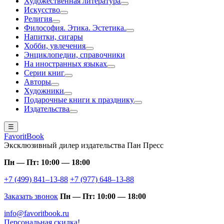
Художественная литература
Искусство
Религия
Философия. Этика. Эстетика.
Напитки, сигары
Хобби, увлечения
Энциклопедии, справочники
На иностранных языках
Серии книг
Авторы
Художники
Подарочные книги к празднику
Издательства
☰
FavoritBook
Эксклюзивный дилер издательства Пан Пресс
Пн — Пт: 10:00 — 18:00
+7 (499) 841–13-88
+7 (977) 648–13-88
Заказать звонок
Пн — Пт: 10:00 — 18:00
info@favoritbook.ru
Персональная скидка!