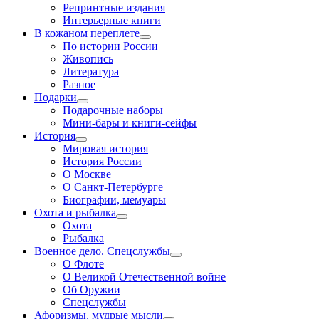
Репринтные издания
Интерьерные книги
В кожаном переплете
По истории России
Живопись
Литература
Разное
Подарки
Подарочные наборы
Мини-бары и книги-сейфы
История
Мировая история
История России
О Москве
О Санкт-Петербурге
Биографии, мемуары
Охота и рыбалка
Охота
Рыбалка
Военное дело. Спецслужбы
О Флоте
О Великой Отечественной войне
Об Оружии
Спецслужбы
Афоризмы, мудрые мысли