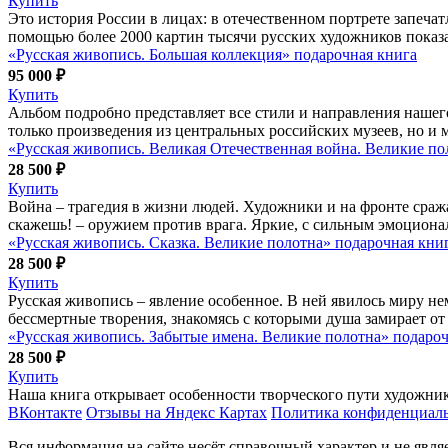
Купить
Это история России в лицах: в отечественном портрете запеч
помощью более 2000 картин тысячи русских художников показа
«Русская живопись. Большая коллекция» подарочная книга
95 000 ₽
Купить
Альбом подробно представляет все стили и направления нашего
только произведения из центральных российских музеев, но и
«Русская живопись. Великая Отечественная война. Великие по
28 500 ₽
Купить
Война – трагедия в жизни людей. Художники и на фронте сража
скажешь! – оружием против врага. Яркие, с сильным эмоциона
«Русская живопись. Сказка. Великие полотна» подарочная кни
28 500 ₽
Купить
Русская живопись – явление особенное. В ней явилось миру не
бессмертные творения, знакомясь с которыми душа замирает от 
«Русская живопись. Забытые имена. Великие полотна» подароч
28 500 ₽
Купить
Наша книга открывает особенности творческого пути художни
ВКонтакте
Отзывы на Яндекс Картах
Политика конфиденциал
Вся информация на сайте несёт справочный характер и не явл