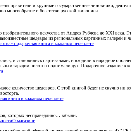
атлены правители и крупные государственные чиновники, деятел
но многообразие и богатство русской живописи.
 изобразительного искусства от Андрея Рублева до XXI века. Э
 малоизвестные шедевры из региональных картинных галерей и ч
лотна» подарочная книга в кожаном переплете
лись, и становились партизанами, и входили в народное ополче
льным зарядом полотна поднимали дух. Подарочное издание в к
га
малое количество шедевров. С этой книгой будет не скучно ни вз
восторга.
ная книга в кожаном переплете
ков, которых несправедливо… забыли.
ьности
О магазине
яется публичной офертой, определяемой положениями ст. 437 ГК