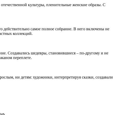
и отечественной культуры, пленительные женские образы. С
то действительно самое полное собрание. В него включены не
астных коллекций.
ние. Создавались шедевры, становившиеся – по-другому и не
ожаном переплете.
рослым, ни детям: художники, интерпретируя сказки, создавали
 РФ