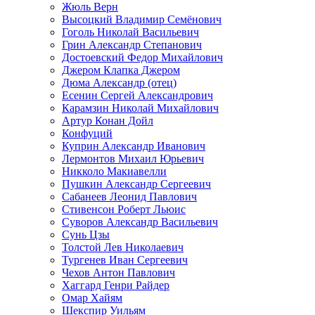
Жюль Верн
Высоцкий Владимир Семёнович
Гоголь Николай Васильевич
Грин Александр Степанович
Достоевский Федор Михайлович
Джером Клапка Джером
Дюма Александр (отец)
Есенин Сергей Александрович
Карамзин Николай Михайлович
Артур Конан Дойл
Конфуций
Куприн Александр Иванович
Лермонтов Михаил Юрьевич
Никколо Макиавелли
Пушкин Александр Сергеевич
Сабанеев Леонид Павлович
Стивенсон Роберт Льюис
Суворов Александр Васильевич
Сунь Цзы
Толстой Лев Николаевич
Тургенев Иван Сергеевич
Чехов Антон Павлович
Хаггард Генри Райдер
Омар Хайям
Шекспир Уильям