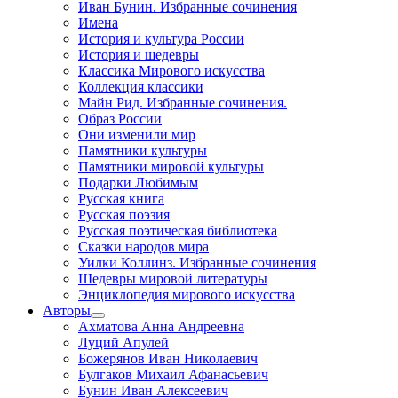
Иван Бунин. Избранные сочинения
Имена
История и культура России
История и шедевры
Классика Мирового искусства
Коллекция классики
Майн Рид. Избранные сочинения.
Образ России
Они изменили мир
Памятники культуры
Памятники мировой культуры
Подарки Любимым
Русская книга
Русская поэзия
Русская поэтическая библиотека
Сказки народов мира
Уилки Коллинз. Избранные сочинения
Шедевры мировой литературы
Энциклопедия мирового искусства
Авторы
Ахматова Анна Андреевна
Луций Апулей
Божерянов Иван Николаевич
Булгаков Михаил Афанасьевич
Бунин Иван Алексеевич