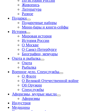
По истории России
Живопись
Литература
Разное
Подарки
Подарочные наборы
Мини-бары и книги-сейфы
История
Мировая история
История России
О Москве
О Санкт-Петербурге
Биографии, мемуары
Охота и рыбалка
Охота
Рыбалка
Военное дело. Спецслужбы
О Флоте
О Великой Отечественной войне
Об Оружии
Спецслужбы
Афоризмы, мудрые мысли
Афоризмы
Индустрия
Медицина