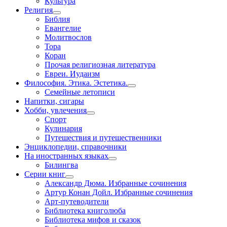
Культура
Религия
Библия
Евангелие
Молитвослов
Тора
Коран
Прочая религиозная литература
Евреи. Иудаизм
Философия. Этика. Эстетика.
Семейные летописи
Напитки, сигары
Хобби, увлечения
Спорт
Кулинария
Путешествия и путешественники
Энциклопедии, справочники
На иностранных языках
Билингва
Серии книг
Александр Дюма. Избранные сочинения
Артур Конан Дойл. Избранные сочинения
Арт-путеводители
Библиотека книголюба
Библиотека мифов и сказок