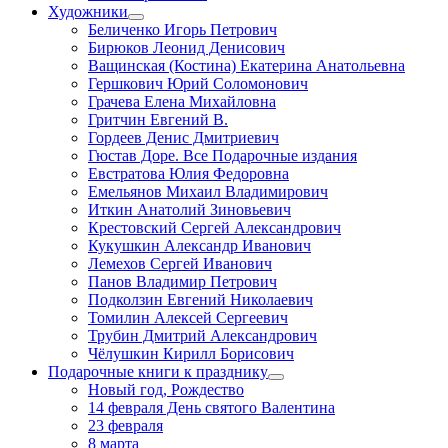
Художники
Беличенко Игорь Петрович
Бирюков Леонид Денисович
Ващинская (Костина) Екатерина Анатольевна
Гершкович Юрий Соломонович
Грачева Елена Михайловна
Гритчин Евгений В.
Гордеев Денис Дмитриевич
Гюстав Доре. Все Подарочные издания
Евстратова Юлия Федоровна
Емельянов Михаил Владимирович
Иткин Анатолий Зиновьевич
Крестовский Сергей Александрович
Кукушкин Александр Иванович
Лемехов Сергей Иванович
Панов Владимир Петрович
Подколзин Евгений Николаевич
Томилин Алексей Сергеевич
Трубин Дмитрий Александрович
Чёлушкин Кирилл Борисович
Подарочные книги к празднику
Новый год, Рождество
14 февраля День святого Валентина
23 февраля
8 марта