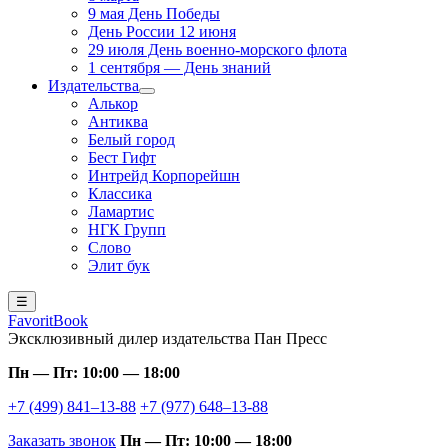
9 мая День Победы
День России 12 июня
29 июля День военно-морского флота
1 сентября — День знаний
Издательства
Алькор
Антиква
Белый город
Бест Гифт
Интрейд Корпорейшн
Классика
Ламартис
НГК Групп
Слово
Элит бук
☰
FavoritBook
Эксклюзивный дилер издательства Пан Пресс
Пн — Пт: 10:00 — 18:00
+7 (499) 841–13-88
+7 (977) 648–13-88
Заказать звонок
Пн — Пт: 10:00 — 18:00