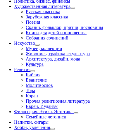
Политика, бизнес, финансы
Художественная литература
Русская классика
Зарубежная классика
Поэзия
Сказки, фольклор, притчи, пословицы
Книги для детей и юношества
Собрания сочинений
Искусство
Музеи, коллекции
Живопись, графика, скульптура
Архитектура, дизайн, мода
Культура
Религия
Библия
Евангелие
Молитвослов
Тора
Коран
Прочая религиозная литература
Евреи. Иудаизм
Философия. Этика. Эстетика.
Семейные летописи
Напитки, сигары
Хобби, увлечения