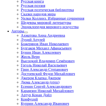
Русская книга
Русская поэзия
Русская поэтическая библиотека
Сказки народов мира
Уилки Коллинз. Избранные сочинения
Шедевры мировой литературы
Энциклопедия мирового искусства
Авторы
Ахматова Анна Андреевна
Луций Апулей
Божерянов Иван Николаевич
Булгаков Михаил Афанасьевич
Бунин Иван Алексеевич
Жюль Верн
Высоцкий Владимир Семёнович
Гоголь Николай Васильевич
Грин Александр Степанович
Достоевский Федор Михайлович
Джером Клапка Джером
Дюма Александр (отец)
Есенин Сергей Александрович
Карамзин Николай Михайлович
Артур Конан Дойл
Конфуций
Куприн Александр Иванович