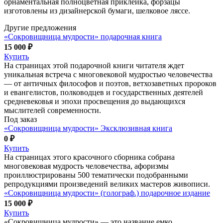
орнаментальная полноцветная приклейка, форзацы
изготовлены из дизайнерской бумаги, шелковое ляссе.
Другие предложения
«Сокровищница мудрости» подарочная книга
15 000 ₽
Купить
На страницах этой подарочной книги читателя ждет
уникальная встреча с многовековой мудростью человечества
— от античных философов и поэтов, ветхозаветных пророков
и евангелистов, полководцев и государственных деятелей
средневековья и эпохи просвещения до выдающихся
мыслителей современности.
Под заказ
«Сокровищница мудрости» Эксклюзивная книга
0 ₽
Купить
На страницах этого красочного сборника собрана
многовековая мудрость человечества, афоризмы
проиллюстрированы 500 тематически подобранными
репродукциями произведений великих мастеров живописи.
«Сокровищница мудрости» (голограф.) подарочное издание
15 000 ₽
Купить
«Сокровищница мудрости» — это название емко