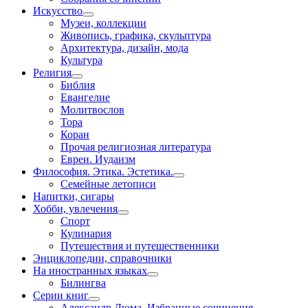
Искусство
Музеи, коллекции
Живопись, графика, скульптура
Архитектура, дизайн, мода
Культура
Религия
Библия
Евангелие
Молитвослов
Тора
Коран
Прочая религиозная литература
Евреи. Иудаизм
Философия. Этика. Эстетика.
Семейные летописи
Напитки, сигары
Хобби, увлечения
Спорт
Кулинария
Путешествия и путешественники
Энциклопедии, справочники
На иностранных языках
Билингва
Серии книг
Александр Дюма. Избранные сочинения