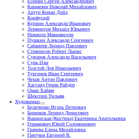
Есенин Сергей Александрович
Карамзин Николай Михайлович
Артур Конан Дойл
Конфуций
Куприн Александр Иванович
Лермонтов Михаил Юрьевич
Никколо Макиавелли
Пушкин Александр Сергеевич
Сабанеев Леонид Павлович
Стивенсон Роберт Льюис
Суворов Александр Васильевич
Сунь Цзы
Толстой Лев Николаевич
Тургенев Иван Сергеевич
Чехов Антон Павлович
Хаггард Генри Райдер
Омар Хайям
Шекспир Уильям
Художники
Беличенко Игорь Петрович
Бирюков Леонид Денисович
Ващинская (Костина) Екатерина Анатольевна
Гершкович Юрий Соломонович
Грачева Елена Михайловна
Гритчин Евгений В.