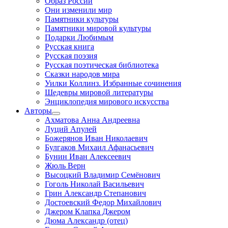
Образ России
Они изменили мир
Памятники культуры
Памятники мировой культуры
Подарки Любимым
Русская книга
Русская поэзия
Русская поэтическая библиотека
Сказки народов мира
Уилки Коллинз. Избранные сочинения
Шедевры мировой литературы
Энциклопедия мирового искусства
Авторы
Ахматова Анна Андреевна
Луций Апулей
Божерянов Иван Николаевич
Булгаков Михаил Афанасьевич
Бунин Иван Алексеевич
Жюль Верн
Высоцкий Владимир Семёнович
Гоголь Николай Васильевич
Грин Александр Степанович
Достоевский Федор Михайлович
Джером Клапка Джером
Дюма Александр (отец)