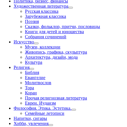
Политика, бизнес, финансы
Художественная литература
Русская классика
Зарубежная классика
Поэзия
Сказки, фольклор, притчи, пословицы
Книги для детей и юношества
Собрания сочинений
Искусство
Музеи, коллекции
Живопись, графика, скульптура
Архитектура, дизайн, мода
Культура
Религия
Библия
Евангелие
Молитвослов
Тора
Коран
Прочая религиозная литература
Евреи. Иудаизм
Философия. Этика. Эстетика.
Семейные летописи
Напитки, сигары
Хобби, увлечения