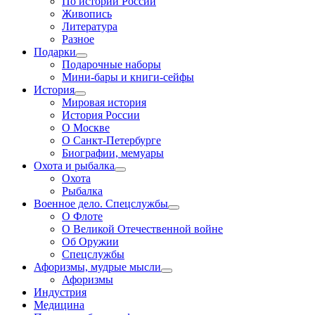
По истории России
Живопись
Литература
Разное
Подарки
Подарочные наборы
Мини-бары и книги-сейфы
История
Мировая история
История России
О Москве
О Санкт-Петербурге
Биографии, мемуары
Охота и рыбалка
Охота
Рыбалка
Военное дело. Спецслужбы
О Флоте
О Великой Отечественной войне
Об Оружии
Спецслужбы
Афоризмы, мудрые мысли
Афоризмы
Индустрия
Медицина