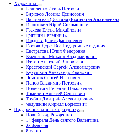
Художники
Беличенко Игорь Петрович
Бирюков Леонид Денисович
Ващинская (Костина) Екатерина Анатольевна
Гершкович Юрий Соломонович
Грачева Елена Михайловна
Гритчин Евгений В.
Гордеев Денис Дмитриевич
Гюстав Доре. Все Подарочные издания
Евстратова Юлия Федоровна
Емельянов Михаил Владимирович
Иткин Анатолий Зиновьевич
Крестовский Сергей Александрович
Кукушкин Александр Иванович
Лемехов Сергей Иванович
Панов Владимир Петрович
Подколзин Евгений Николаевич
Томилин Алексей Сергеевич
Трубин Дмитрий Александрович
Чёлушкин Кирилл Борисович
Подарочные книги к празднику
Новый год, Рождество
14 февраля День святого Валентина
23 февраля
8 марта