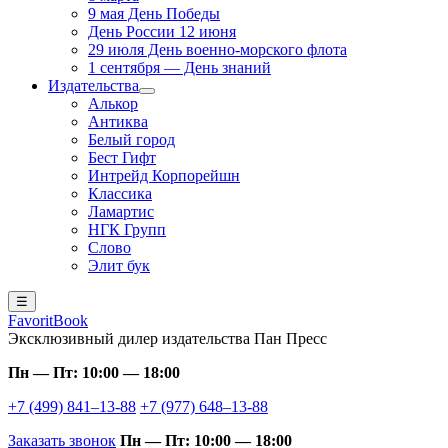
9 мая День Победы
День России 12 июня
29 июля День военно-морского флота
1 сентября — День знаний
Издательства
Алькор
Антиква
Белый город
Бест Гифт
Интрейд Корпорейшн
Классика
Ламартис
НГК Групп
Слово
Элит бук
☰
FavoritBook
Эксклюзивный дилер издательства Пан Пресс
Пн — Пт: 10:00 — 18:00
+7 (499) 841–13-88
+7 (977) 648–13-88
Заказать звонок
Пн — Пт: 10:00 — 18:00