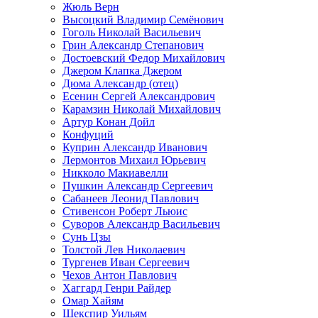
Жюль Верн
Высоцкий Владимир Семёнович
Гоголь Николай Васильевич
Грин Александр Степанович
Достоевский Федор Михайлович
Джером Клапка Джером
Дюма Александр (отец)
Есенин Сергей Александрович
Карамзин Николай Михайлович
Артур Конан Дойл
Конфуций
Куприн Александр Иванович
Лермонтов Михаил Юрьевич
Никколо Макиавелли
Пушкин Александр Сергеевич
Сабанеев Леонид Павлович
Стивенсон Роберт Льюис
Суворов Александр Васильевич
Сунь Цзы
Толстой Лев Николаевич
Тургенев Иван Сергеевич
Чехов Антон Павлович
Хаггард Генри Райдер
Омар Хайям
Шекспир Уильям