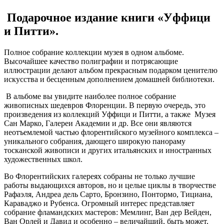
Подарочное издание книги «Уффици
и Питти».
Полное собрание коллекции музея в одном альбоме.
Высочайшее качество полиграфии и потрясающие
иллюстрации делают альбом прекрасным подарком ценителю
искусства и бесценным дополнением домашней библиотеки.
В альбоме вы увидите наиболее полное собрание
живописных шедевров Флоренции. В первую очередь, это
произведения из коллекций Уффици и Питти, а также Музея
Сан Марко, Галереи Академии и др. Все они являются
неотъемлемой частью флорентийского музейного комплекса –
уникального собрания, дающего широкую панораму
тосканской живописи и других итальянских и иностранных
художественных школ.
Во Флорентийских галереях собраны не только лучшие
работы выдающихся авторов, но и целые циклы в творчестве
Рафаэля, Андреа дель Сарто, Бронзино, Понтормо, Тициана,
Караваджо и Рубенса. Огромный интерес представляет
собрание фламандских мастеров: Мемлинг, Ван дер Вейден,
Ван Орлей и Давид и особенно – величайший, быть может,