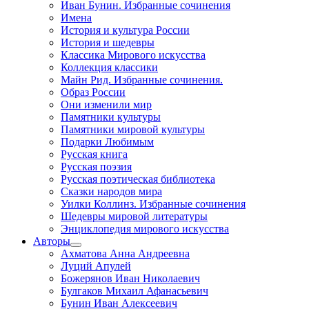
Иван Бунин. Избранные сочинения
Имена
История и культура России
История и шедевры
Классика Мирового искусства
Коллекция классики
Майн Рид. Избранные сочинения.
Образ России
Они изменили мир
Памятники культуры
Памятники мировой культуры
Подарки Любимым
Русская книга
Русская поэзия
Русская поэтическая библиотека
Сказки народов мира
Уилки Коллинз. Избранные сочинения
Шедевры мировой литературы
Энциклопедия мирового искусства
Авторы
Ахматова Анна Андреевна
Луций Апулей
Божерянов Иван Николаевич
Булгаков Михаил Афанасьевич
Бунин Иван Алексеевич