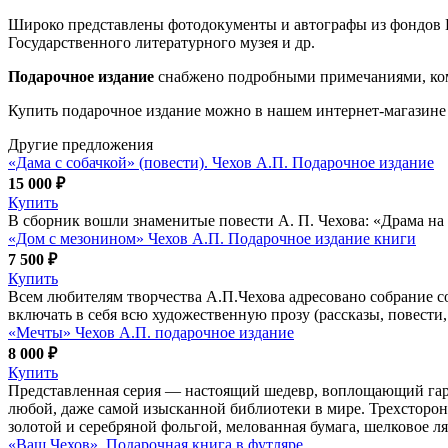
Широко представлены фотодокументы и автографы из фондов И
Государственного литературного музея и др.
Подарочное издание
снабжено подробными примечаниями, ком
Купить подарочное издание можно в нашем интернет-магазине
Другие предложения
«Дама с собачкой» (повести). Чехов А.П. Подарочное издание
15 000 ₽
Купить
В сборник вошли знаменитые повести А. П. Чехова: «Драма на 
«Дом с мезонином» Чехов А.П. Подарочное издание книги
7 500 ₽
Купить
Всем любителям творчества А.П.Чехова адресовано собрание 
включать в себя всю художественную прозу (рассказы, повести
«Мечты» Чехов А.П. подарочное издание
8 000 ₽
Купить
Представленная серия — настоящий шедевр, воплощающий гар
любой, даже самой изысканной библиотеки в мире. Трехсторон
золотой и серебряной фольгой, мелованная бумага, шелковое 
«Ваш Чехов». Подарочная книга в футляре