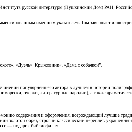
нститута русской литературы (Пушкинский Дом) РАН, Российско
ментированным именным указателем. Том завершает иллюстриро
охоте», «Дуэль», Крыжовник«, »Дама с собачкой".
сочинений популярнейшего автора в лучшем в истории полиграф
, юморески, очерки, литературные пародии), а также драматичес
монию содержания и оформления, возрождающий лучшие традиц
ний золотой обрез, строгий классический переплет, украшенный
ляссе — подарок библиофилам