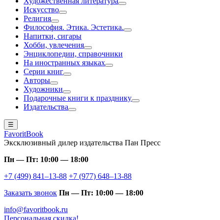
Художественная литература
Искусство
Религия
Философия. Этика. Эстетика.
Напитки, сигары
Хобби, увлечения
Энциклопедии, справочники
На иностранных языках
Серии книг
Авторы
Художники
Подарочные книги к празднику
Издательства
☰
FavoritBook
Эксклюзивный дилер издательства Пан Пресс
Пн — Пт: 10:00 — 18:00
+7 (499) 841–13-88
+7 (977) 648–13-88
Заказать звонок
Пн — Пт: 10:00 — 18:00
info@favoritbook.ru
Персональная скидка!