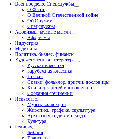
Военное дело. Спецслужбы
О Флоте
О Великой Отечественной войне
Об Оружии
Спецслужбы
Афоризмы, мудрые мысли
Афоризмы
Индустрия
Медицина
Политика, бизнес, финансы
Художественная литература
Русская классика
Зарубежная классика
Поэзия
Сказки, фольклор, притчи, пословицы
Книги для детей и юношества
Собрания сочинений
Искусство
Музеи, коллекции
Живопись, графика, скульптура
Архитектура, дизайн, мода
Культура
Религия
Библия
Евангелие