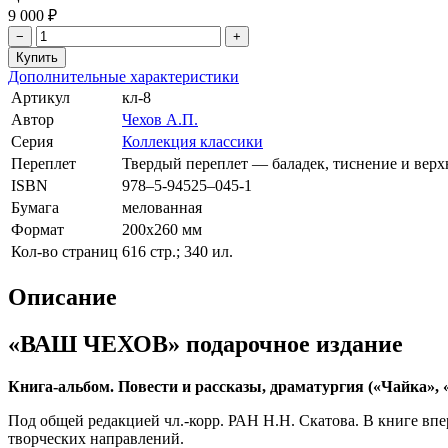
9 000 ₽
−
+
Дополнительные характеристики
Артикул
кл-8
Автор
Чехов А.П.
Серия
Коллекция классики
Переплет
Твердый переплет — баладек, тиснение и верх
ISBN
978–5-94525–045-1
Бумага
мелованная
Формат
200х260 мм
Кол-во страниц
616 стр.; 340 ил.
Описание
«ВАШ ЧЕХОВ» подарочное издание
Книга-альбом. Повести и рассказы, драматургия («Чайка»,
Под общей редакцией чл.-корр. РАН Н.Н. Скатова. В книге вп
творческих направлений.