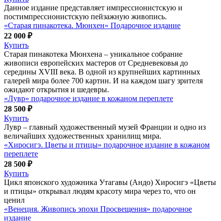
Данное издание представляет импрессионистскую и
постимпрессионистскую пейзажную живопись.
«Старая пинакотека. Мюнхен» Подарочное издание
22 000 ₽
Купить
Старая пинакотека Мюнхена – уникальное собрание
живописи европейских мастеров от Средневековья до
середины XVIII века. В одной из крупнейших картинных
галерей мира более 700 картин. И на каждом шагу зрителя
ожидают открытия и шедевры.
«Лувр» подарочное издание в кожаном переплете
28 500 ₽
Купить
Лувр – главный художественный музей Франции и одно из
величайших художественных хранилищ мира.
«Хиросигэ. Цветы и птицы» подарочное издание в кожаном
переплете
28 500 ₽
Купить
Цикл японского художника Утагавы (Андо) Хиросигэ «Цветы
и птицы» открывал людям красоту мира через то, что он
ценил
«Венеция. Живопись эпохи Просвещения» подарочное
издание