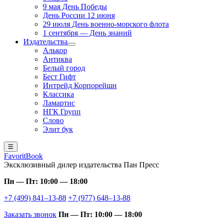
9 мая День Победы
День России 12 июня
29 июля День военно-морского флота
1 сентября — День знаний
Издательства
Алькор
Антиква
Белый город
Бест Гифт
Интрейд Корпорейшн
Классика
Ламартис
НГК Групп
Слово
Элит бук
☰
FavoritBook
Эксклюзивный дилер издательства Пан Пресс
Пн — Пт: 10:00 — 18:00
+7 (499) 841–13-88
+7 (977) 648–13-88
Заказать звонок
Пн — Пт: 10:00 — 18:00