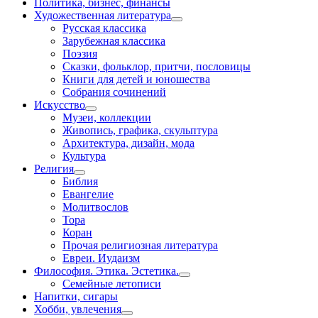
Политика, бизнес, финансы
Художественная литература
Русская классика
Зарубежная классика
Поэзия
Сказки, фольклор, притчи, пословицы
Книги для детей и юношества
Собрания сочинений
Искусство
Музеи, коллекции
Живопись, графика, скульптура
Архитектура, дизайн, мода
Культура
Религия
Библия
Евангелие
Молитвослов
Тора
Коран
Прочая религиозная литература
Евреи. Иудаизм
Философия. Этика. Эстетика.
Семейные летописи
Напитки, сигары
Хобби, увлечения