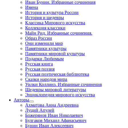
Иван Бунин. Избранные сочинения
Имена
История и культура России
История и шедевры
Классика Мирового искусства
Коллекция классики
Майн Рид. Избранные сочинения.
Образ России
Они изменили мир
Памятники культуры
Памятники мировой культуры
Подарки Любимым
Русская книга
Русская поэзия
Русская поэтическая библиотека
Сказки народов мира
Уилки Коллинз. Избранные сочинения
Шедевры мировой литературы
Энциклопедия мирового искусства
Авторы
Ахматова Анна Андреевна
Луций Апулей
Божерянов Иван Николаевич
Булгаков Михаил Афанасьевич
Бунин Иван Алексеевич