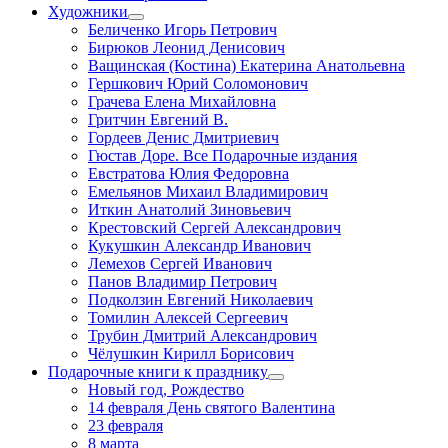
Художники
Беличенко Игорь Петрович
Бирюков Леонид Денисович
Ващинская (Костина) Екатерина Анатольевна
Гершкович Юрий Соломонович
Грачева Елена Михайловна
Гритчин Евгений В.
Гордеев Денис Дмитриевич
Гюстав Доре. Все Подарочные издания
Евстратова Юлия Федоровна
Емельянов Михаил Владимирович
Иткин Анатолий Зиновьевич
Крестовский Сергей Александрович
Кукушкин Александр Иванович
Лемехов Сергей Иванович
Панов Владимир Петрович
Подколзин Евгений Николаевич
Томилин Алексей Сергеевич
Трубин Дмитрий Александрович
Чёлушкин Кирилл Борисович
Подарочные книги к празднику
Новый год, Рождество
14 февраля День святого Валентина
23 февраля
8 марта