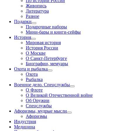
По истории России
Живопись
Литература
Разное
Подарки
Подарочные наборы
Мини-бары и книги-сейфы
История
Мировая история
История России
О Москве
О Санкт-Петербурге
Биографии, мемуары
Охота и рыбалка
Охота
Рыбалка
Военное дело. Спецслужбы
О Флоте
О Великой Отечественной войне
Об Оружии
Спецслужбы
Афоризмы, мудрые мысли
Афоризмы
Индустрия
Медицина