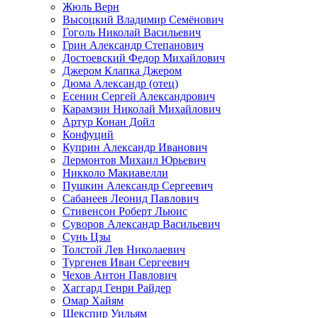
Жюль Верн
Высоцкий Владимир Семёнович
Гоголь Николай Васильевич
Грин Александр Степанович
Достоевский Федор Михайлович
Джером Клапка Джером
Дюма Александр (отец)
Есенин Сергей Александрович
Карамзин Николай Михайлович
Артур Конан Дойл
Конфуций
Куприн Александр Иванович
Лермонтов Михаил Юрьевич
Никколо Макиавелли
Пушкин Александр Сергеевич
Сабанеев Леонид Павлович
Стивенсон Роберт Льюис
Суворов Александр Васильевич
Сунь Цзы
Толстой Лев Николаевич
Тургенев Иван Сергеевич
Чехов Антон Павлович
Хаггард Генри Райдер
Омар Хайям
Шекспир Уильям