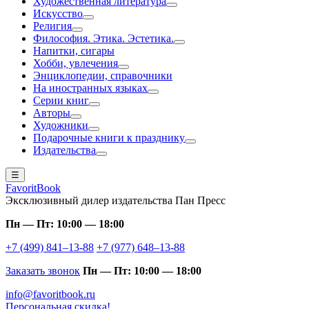
Художественная литература
Искусство
Религия
Философия. Этика. Эстетика.
Напитки, сигары
Хобби, увлечения
Энциклопедии, справочники
На иностранных языках
Серии книг
Авторы
Художники
Подарочные книги к празднику
Издательства
☰
FavoritBook
Эксклюзивный дилер издательства Пан Пресс
Пн — Пт: 10:00 — 18:00
+7 (499) 841–13-88
+7 (977) 648–13-88
Заказать звонок
Пн — Пт: 10:00 — 18:00
info@favoritbook.ru
Персональная скидка!