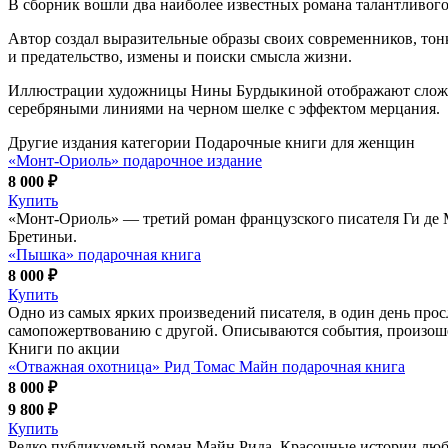
В сборник вошли два наиболее известных романа талантливого
Автор создал выразительные образы своих современников, тон
и предательство, измены и поиски смысла жизни.
Иллюстрации художницы Нины Бурдыкиной отображают сложны
серебряными линиями на черном шелке с эффектом мерцания.
Другие издания категории Подарочные книги для женщин
«Монт-Ориоль» подарочное издание
8 000 ₽
Купить
«Монт-Ориоль» — третий роман французского писателя Ги де 
Бретиньи.
«Пышка» подарочная книга
8 000 ₽
Купить
Одно из самых ярких произведений писателя, в один день про
самопожертвованию с другой. Описываются события, произош
Книги по акции
«Отважная охотница» Рид Томас Майн подарочная книга
8 000 ₽
9 800 ₽
Купить
Редко публикуемый роман Майн Рида. Красочные истории любв