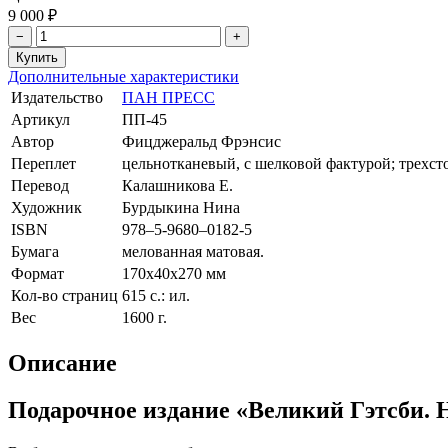
9 000 ₽
−
+
Дополнительные характеристики
Издательство
ПАН ПРЕСС
Артикул
ПП-45
Автор
Фицджеральд Фрэнсис
Переплет
цельнотканевый, с шелковой фактурой; трехст
Перевод
Калашникова Е.
Художник
Бурдыкина Нина
ISBN
978–5-9680–0182-5
Бумага
мелованная матовая.
Формат
170х40х270 мм
Кол-во страниц
615 с.: ил.
Вес
1600 г.
Описание
Подарочное издание «Великий Гэтсби. 