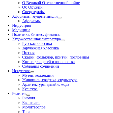
О Великой Отечественной войне
Об Оружии
Спецслужбы
Афоризмы, мудрые мысли
Афоризмы
Индустрия
Медицина
Политика, бизнес, финансы
Художественная литература
Русская классика
Зарубежная классика
Поэзия
Сказки, фольклор, притчи, пословицы
Книги для детей и юношества
Собрания сочинений
Искусство
Музеи, коллекции
Живопись, графика, скульптура
Архитектура, дизайн, мода
Культура
Религия
Библия
Евангелие
Молитвослов
Тора