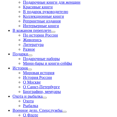
Подарочные книги для женщин
Красивые книги
В подарок руководителю
Коллекционные книги
Репринтные издания
Интерьерные книги
В кожаном переплете
По истории России
Живопись
Литература
Разное
Подарки
Подарочные наборы
Мини-бары и книги-сейфы
История
Мировая история
История России
О Москве
О Санкт-Петербурге
Биографии, мемуары
Охота и рыбалка
Охота
Рыбалка
Военное дело. Спецслужбы
О Флоте