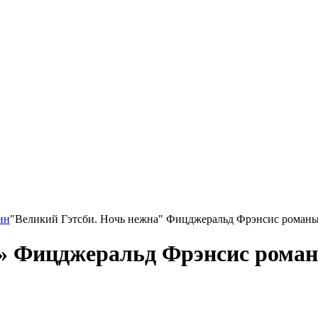
ин
"Великий Гэтсби. Ночь нежна" Фицджеральд Фрэнсис романы
» Фицджеральд Фрэнсис роман