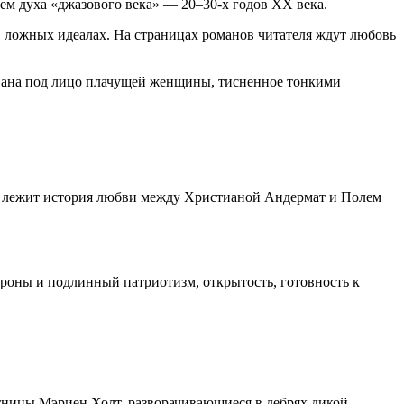
ем духа «джазового века» — 20–30-х годов XX века.
в ложных идеалах. На страницах романов читателя ждут любовь
ана под лицо плачущей женщины, тисненное тонкими
ия лежит история любви между Христианой Андермат и Полем
ороны и подлинный патриотизм, открытость, готовность к
тницы Мэриен Холт, разворачивающиеся в дебрях дикой