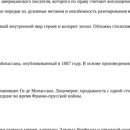
 американского писателя, которого по праву считают воплощени
ко передав их духовные метания и неизбежность разочарования 
й внутренний мир героев и колорит эпохи. Обложка стилизов
Мопассана, опубликованный в 1887 году. В основе произведен
славившее Ги де Мопассана. Лицемерие, продажность с одной ст
едшие во время Франко-прусской войны.
и главных героев, капитана Эдварда Уорфилда и отважной охо