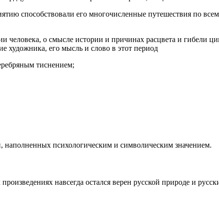
ятию способствовали его многочисленные путешествия по всему 
ии человека, о смысле истории и причинах расцвета и гибели ц
ие художника, его мысль и слово в этот период
еребряным тиснением;
и, наполненных психологическим и символическим значением.
произведениях навсегда остался верен русской природе и русски