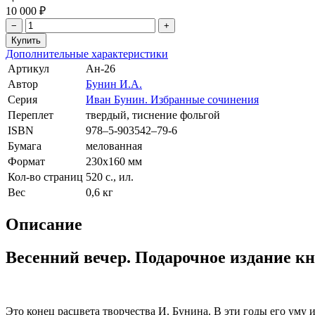
10 000 ₽
−
+
Дополнительные характеристики
Артикул
Ан-26
Автор
Бунин И.А.
Серия
Иван Бунин. Избранные сочинения
Переплет
твердый, тиснение фольгой
ISBN
978–5-903542–79-6
Бумага
мелованная
Формат
230х160 мм
Кол-во страниц
520 с., ил.
Вес
0,6 кг
Описание
Весенний вечер. Подарочное издание к
Это конец расцвета творчества И. Бунина. В эти годы его уму 