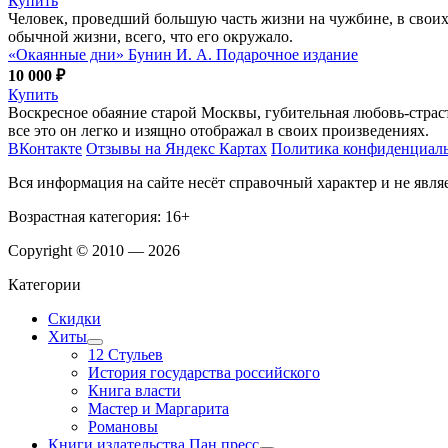
Купить
Человек, проведший большую часть жизни на чужбине, в своих 
обычной жизни, всего, что его окружало.
«Окаянные дни» Бунин И. А. Подарочное издание
10 000 ₽
Купить
Воскресное обаяние старой Москвы, губительная любовь-страс
все это он легко и изящно отображал в своих произведениях.
ВКонтакте
Отзывы на Яндекс Картах
Политика конфиденциал
Вся информация на сайте несёт справочный характер и не явл
Возрастная категория: 16+
Copyright © 2010 — 2026
Категории
Скидки
Хиты
12 Стульев
История государства российского
Книга власти
Мастер и Маргарита
Романовы
Книги издательства Пан пресс