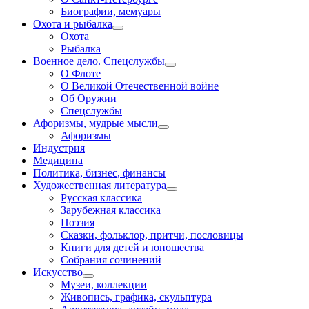
Биографии, мемуары
Охота и рыбалка
Охота
Рыбалка
Военное дело. Спецслужбы
О Флоте
О Великой Отечественной войне
Об Оружии
Спецслужбы
Афоризмы, мудрые мысли
Афоризмы
Индустрия
Медицина
Политика, бизнес, финансы
Художественная литература
Русская классика
Зарубежная классика
Поэзия
Сказки, фольклор, притчи, пословицы
Книги для детей и юношества
Собрания сочинений
Искусство
Музеи, коллекции
Живопись, графика, скульптура