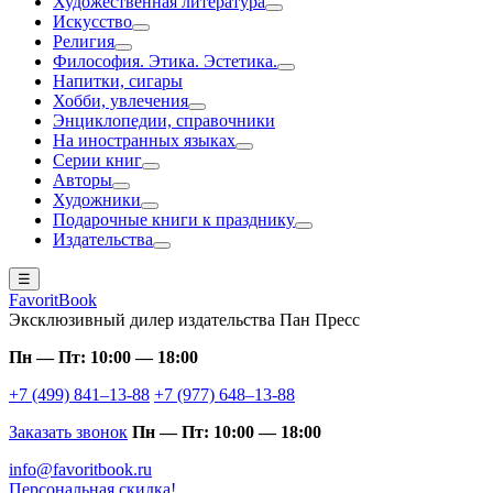
Художественная литература
Искусство
Религия
Философия. Этика. Эстетика.
Напитки, сигары
Хобби, увлечения
Энциклопедии, справочники
На иностранных языках
Серии книг
Авторы
Художники
Подарочные книги к празднику
Издательства
☰
FavoritBook
Эксклюзивный дилер издательства Пан Пресс
Пн — Пт: 10:00 — 18:00
+7 (499) 841–13-88
+7 (977) 648–13-88
Заказать звонок
Пн — Пт: 10:00 — 18:00
info@favoritbook.ru
Персональная скидка!