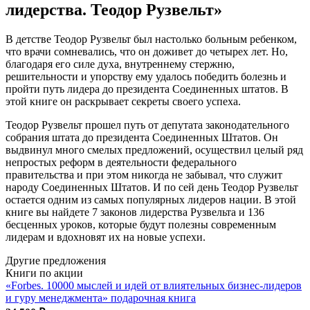
лидерства. Теодор Рузвельт»
В детстве Теодор Рузвельт был настолько больным ребенком,
что врачи сомневались, что он доживет до четырех лет. Но,
благодаря его силе духа, внутреннему стержню,
решительности и упорству ему удалось победить болезнь и
пройти путь лидера до президента Соединенных штатов. В
этой книге он раскрывает секреты своего успеха.
Теодор Рузвельт прошел путь от депутата законодательного
собрания штата до президента Соединенных Штатов. Он
выдвинул много смелых предложений, осуществил целый ряд
непростых реформ в деятельности федерального
правительства и при этом никогда не забывал, что служит
народу Соединенных Штатов. И по сей день Теодор Рузвельт
остается одним из самых популярных лидеров нации. В этой
книге вы найдете 7 законов лидерства Рузвельта и 136
бесценных уроков, которые будут полезны современным
лидерам и вдохновят их на новые успехи.
Другие предложения
Книги по акции
«Forbes. 10000 мыслей и идей от влиятельных бизнес-лидеров
и гуру менеджмента» подарочная книга