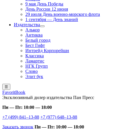
9 мая День Победы
День России 12 июня
29 июля День военно-морского флота
1 сентября — День знаний
Издательства
Алькор
Антиква
Белый город
Бест Гифт
Интрейд Корпорейшн
Классика
Ламартис
НГК Групп
Слово
Элит бук
☰
FavoritBook
Эксклюзивный дилер издательства Пан Пресс
Пн — Пт: 10:00 — 18:00
+7 (499) 841–13-88
+7 (977) 648–13-88
Заказать звонок
Пн — Пт: 10:00 — 18:00