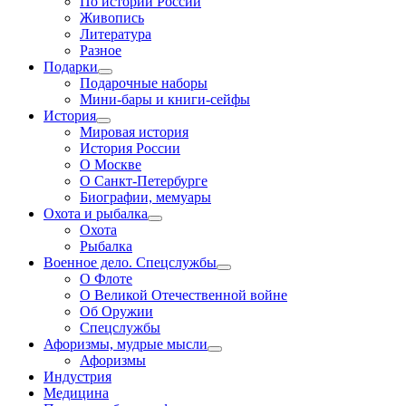
По истории России
Живопись
Литература
Разное
Подарки
Подарочные наборы
Мини-бары и книги-сейфы
История
Мировая история
История России
О Москве
О Санкт-Петербурге
Биографии, мемуары
Охота и рыбалка
Охота
Рыбалка
Военное дело. Спецслужбы
О Флоте
О Великой Отечественной войне
Об Оружии
Спецслужбы
Афоризмы, мудрые мысли
Афоризмы
Индустрия
Медицина