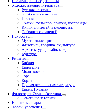
Политика, бизнес, финансы
Художественная литература
Русская классика
Зарубежная классика
Поэзия
Сказки, фольклор, притчи, пословицы
Книги для детей и юношества
Собрания сочинений
Искусство
Музеи, коллекции
Живопись, графика, скульптура
Архитектура, дизайн, мода
Культура
Религия
Библия
Евангелие
Молитвослов
Тора
Коран
Прочая религиозная литература
Евреи. Иудаизм
Философия. Этика. Эстетика.
Семейные летописи
Напитки, сигары
Хобби, увлечения