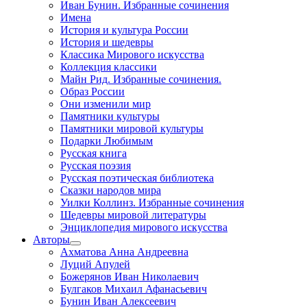
Иван Бунин. Избранные сочинения
Имена
История и культура России
История и шедевры
Классика Мирового искусства
Коллекция классики
Майн Рид. Избранные сочинения.
Образ России
Они изменили мир
Памятники культуры
Памятники мировой культуры
Подарки Любимым
Русская книга
Русская поэзия
Русская поэтическая библиотека
Сказки народов мира
Уилки Коллинз. Избранные сочинения
Шедевры мировой литературы
Энциклопедия мирового искусства
Авторы
Ахматова Анна Андреевна
Луций Апулей
Божерянов Иван Николаевич
Булгаков Михаил Афанасьевич
Бунин Иван Алексеевич