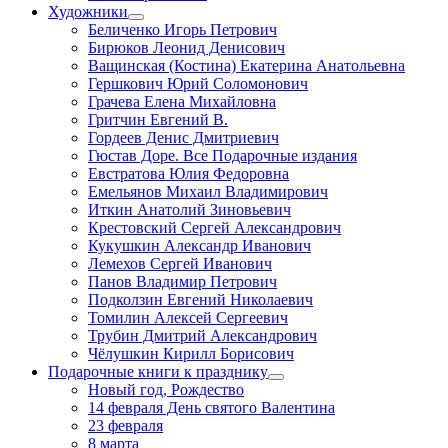
Художники
Беличенко Игорь Петрович
Бирюков Леонид Денисович
Ващинская (Костина) Екатерина Анатольевна
Гершкович Юрий Соломонович
Грачева Елена Михайловна
Гритчин Евгений В.
Гордеев Денис Дмитриевич
Гюстав Доре. Все Подарочные издания
Евстратова Юлия Федоровна
Емельянов Михаил Владимирович
Иткин Анатолий Зиновьевич
Крестовский Сергей Александрович
Кукушкин Александр Иванович
Лемехов Сергей Иванович
Панов Владимир Петрович
Подколзин Евгений Николаевич
Томилин Алексей Сергеевич
Трубин Дмитрий Александрович
Чёлушкин Кирилл Борисович
Подарочные книги к празднику
Новый год, Рождество
14 февраля День святого Валентина
23 февраля
8 марта