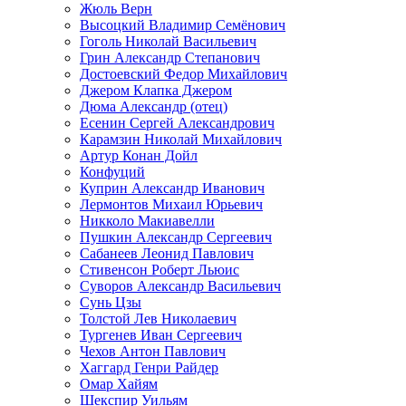
Жюль Верн
Высоцкий Владимир Семёнович
Гоголь Николай Васильевич
Грин Александр Степанович
Достоевский Федор Михайлович
Джером Клапка Джером
Дюма Александр (отец)
Есенин Сергей Александрович
Карамзин Николай Михайлович
Артур Конан Дойл
Конфуций
Куприн Александр Иванович
Лермонтов Михаил Юрьевич
Никколо Макиавелли
Пушкин Александр Сергеевич
Сабанеев Леонид Павлович
Стивенсон Роберт Льюис
Суворов Александр Васильевич
Сунь Цзы
Толстой Лев Николаевич
Тургенев Иван Сергеевич
Чехов Антон Павлович
Хаггард Генри Райдер
Омар Хайям
Шекспир Уильям