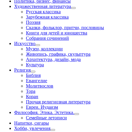
Политика, бизнес, финансы
Художественная литература
Русская классика
Зарубежная классика
Поэзия
Сказки, фольклор, притчи, пословицы
Книги для детей и юношества
Собрания сочинений
Искусство
Музеи, коллекции
Живопись, графика, скульптура
Архитектура, дизайн, мода
Культура
Религия
Библия
Евангелие
Молитвослов
Тора
Коран
Прочая религиозная литература
Евреи. Иудаизм
Философия. Этика. Эстетика.
Семейные летописи
Напитки, сигары
Хобби, увлечения