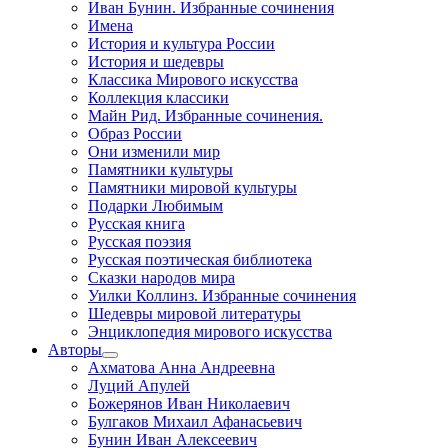
Иван Бунин. Избранные сочинения
Имена
История и культура России
История и шедевры
Классика Мирового искусства
Коллекция классики
Майн Рид. Избранные сочинения.
Образ России
Они изменили мир
Памятники культуры
Памятники мировой культуры
Подарки Любимым
Русская книга
Русская поэзия
Русская поэтическая библиотека
Сказки народов мира
Уилки Коллинз. Избранные сочинения
Шедевры мировой литературы
Энциклопедия мирового искусства
Авторы
Ахматова Анна Андреевна
Луций Апулей
Божерянов Иван Николаевич
Булгаков Михаил Афанасьевич
Бунин Иван Алексеевич