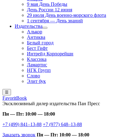
9 мая День Победы
День России 12 июня
29 июля День военно-морского флота
1 сентября — День знаний
Издательства
Алькор
Антиква
Белый город
Бест Гифт
Интрейд Корпорейшн
Классика
Ламартис
НГК Групп
Слово
Элит бук
☰
FavoritBook
Эксклюзивный дилер издательства Пан Пресс
Пн — Пт: 10:00 — 18:00
+7 (499) 841–13-88
+7 (977) 648–13-88
Заказать звонок
Пн — Пт: 10:00 — 18:00