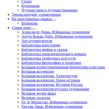
Спорт
Кулинария
Путешествия и путешественники
Энциклопедии, справочники
На иностранных языках
Билингва
Серии книг
Александр Дюма. Избранные сочинения
Артур Конан Дойл. Избранные сочинения
Арт-путеводители
Библиотека книголюба
Библиотека мифов и сказок
Библиотека приключенческого романа
Библиотека свободных искусств
Библиотека философии и политики
Большая иллюстрированная библиотека классики
Большая коллекция
Большая коллекция. Архитектура
Большая коллекция. Герои истории
Большая коллекция. История России
Большая коллекция русских художников
Великие музеи мира
Великие полотна
Ги де Мопассан. Избранные сочинения
Гюстав Эмар. Избранные сочинения