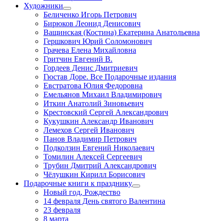
Художники
Беличенко Игорь Петрович
Бирюков Леонид Денисович
Ващинская (Костина) Екатерина Анатольевна
Гершкович Юрий Соломонович
Грачева Елена Михайловна
Гритчин Евгений В.
Гордеев Денис Дмитриевич
Гюстав Доре. Все Подарочные издания
Евстратова Юлия Федоровна
Емельянов Михаил Владимирович
Иткин Анатолий Зиновьевич
Крестовский Сергей Александрович
Кукушкин Александр Иванович
Лемехов Сергей Иванович
Панов Владимир Петрович
Подколзин Евгений Николаевич
Томилин Алексей Сергеевич
Трубин Дмитрий Александрович
Чёлушкин Кирилл Борисович
Подарочные книги к празднику
Новый год, Рождество
14 февраля День святого Валентина
23 февраля
8 марта