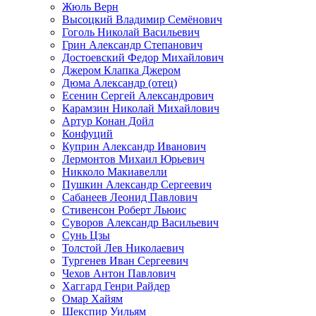
Жюль Верн
Высоцкий Владимир Семёнович
Гоголь Николай Васильевич
Грин Александр Степанович
Достоевский Федор Михайлович
Джером Клапка Джером
Дюма Александр (отец)
Есенин Сергей Александрович
Карамзин Николай Михайлович
Артур Конан Дойл
Конфуций
Куприн Александр Иванович
Лермонтов Михаил Юрьевич
Никколо Макиавелли
Пушкин Александр Сергеевич
Сабанеев Леонид Павлович
Стивенсон Роберт Льюис
Суворов Александр Васильевич
Сунь Цзы
Толстой Лев Николаевич
Тургенев Иван Сергеевич
Чехов Антон Павлович
Хаггард Генри Райдер
Омар Хайям
Шекспир Уильям