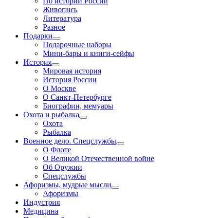
По истории России
Живопись
Литература
Разное
Подарки
Подарочные наборы
Мини-бары и книги-сейфы
История
Мировая история
История России
О Москве
О Санкт-Петербурге
Биографии, мемуары
Охота и рыбалка
Охота
Рыбалка
Военное дело. Спецслужбы
О Флоте
О Великой Отечественной войне
Об Оружии
Спецслужбы
Афоризмы, мудрые мысли
Афоризмы
Индустрия
Медицина