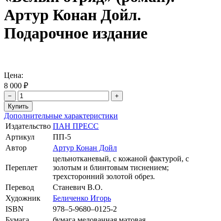
Артур Конан Дойл.
Подарочное издание
Цена:
8 000 ₽
−
+
Дополнительные характеристики
Издательство
ПАН ПРЕСС
Артикул
ПП-5
Автор
Артур Конан Дойл
цельнотканевый, с кожаной фактурой, с
Переплет
золотым и блинтовым тиснением;
трехсторонний золотой обрез.
Перевод
Станевич В.О.
Художник
Беличенко Игорь
ISBN
978–5-9680–0125-2
Бумага
бумага мелованная матовая.