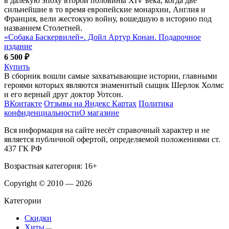
в далекую эпоху второй половины XIV века, когда две
сильнейшие в то время европейские монархии, Англия и
Франция, вели жестокую войну, вошедшую в историю под
названием Столетней.
«Собака Баскервилей». Дойл Артур Конан. Подарочное
издание
6 500 ₽
Купить
В сборник вошли самые захватывающие истории, главными
героями которых являются знаменитый сыщик Шерлок Холмс
и его верный друг доктор Уотсон.
ВКонтакте
Отзывы на Яндекс Картах
Политика
конфиденциальности
О магазине
Вся информация на сайте несёт справочный характер и не
является публичной офертой, определяемой положениями ст.
437 ГК РФ
Возрастная категория: 16+
Copyright © 2010 — 2026
Категории
Скидки
Хиты