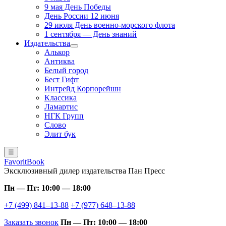
9 мая День Победы
День России 12 июня
29 июля День военно-морского флота
1 сентября — День знаний
Издательства
Алькор
Антиква
Белый город
Бест Гифт
Интрейд Корпорейшн
Классика
Ламартис
НГК Групп
Слово
Элит бук
☰
FavoritBook
Эксклюзивный дилер издательства Пан Пресс
Пн — Пт: 10:00 — 18:00
+7 (499) 841–13-88
+7 (977) 648–13-88
Заказать звонок
Пн — Пт: 10:00 — 18:00