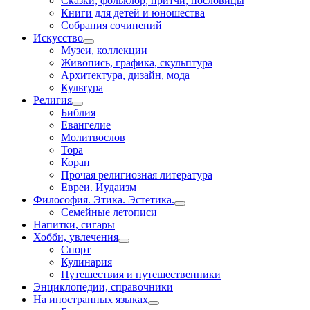
Сказки, фольклор, притчи, пословицы
Книги для детей и юношества
Собрания сочинений
Искусство
Музеи, коллекции
Живопись, графика, скульптура
Архитектура, дизайн, мода
Культура
Религия
Библия
Евангелие
Молитвослов
Тора
Коран
Прочая религиозная литература
Евреи. Иудаизм
Философия. Этика. Эстетика.
Семейные летописи
Напитки, сигары
Хобби, увлечения
Спорт
Кулинария
Путешествия и путешественники
Энциклопедии, справочники
На иностранных языках