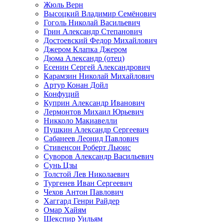
Жюль Верн
Высоцкий Владимир Семёнович
Гоголь Николай Васильевич
Грин Александр Степанович
Достоевский Федор Михайлович
Джером Клапка Джером
Дюма Александр (отец)
Есенин Сергей Александрович
Карамзин Николай Михайлович
Артур Конан Дойл
Конфуций
Куприн Александр Иванович
Лермонтов Михаил Юрьевич
Никколо Макиавелли
Пушкин Александр Сергеевич
Сабанеев Леонид Павлович
Стивенсон Роберт Льюис
Суворов Александр Васильевич
Сунь Цзы
Толстой Лев Николаевич
Тургенев Иван Сергеевич
Чехов Антон Павлович
Хаггард Генри Райдер
Омар Хайям
Шекспир Уильям