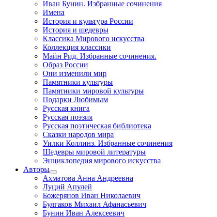
Иван Бунин. Избранные сочинения
Имена
История и культура России
История и шедевры
Классика Мирового искусства
Коллекция классики
Майн Рид. Избранные сочинения.
Образ России
Они изменили мир
Памятники культуры
Памятники мировой культуры
Подарки Любимым
Русская книга
Русская поэзия
Русская поэтическая библиотека
Сказки народов мира
Уилки Коллинз. Избранные сочинения
Шедевры мировой литературы
Энциклопедия мирового искусства
Авторы
Ахматова Анна Андреевна
Луций Апулей
Божерянов Иван Николаевич
Булгаков Михаил Афанасьевич
Бунин Иван Алексеевич