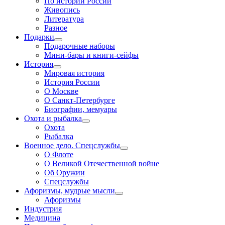
По истории России
Живопись
Литература
Разное
Подарки
Подарочные наборы
Мини-бары и книги-сейфы
История
Мировая история
История России
О Москве
О Санкт-Петербурге
Биографии, мемуары
Охота и рыбалка
Охота
Рыбалка
Военное дело. Спецслужбы
О Флоте
О Великой Отечественной войне
Об Оружии
Спецслужбы
Афоризмы, мудрые мысли
Афоризмы
Индустрия
Медицина