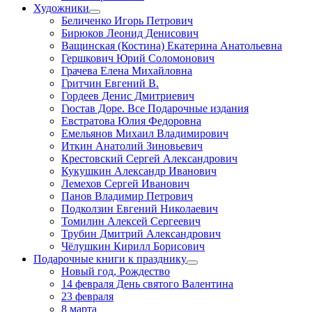
Художники
Беличенко Игорь Петрович
Бирюков Леонид Денисович
Ващинская (Костина) Екатерина Анатольевна
Гершкович Юрий Соломонович
Грачева Елена Михайловна
Гритчин Евгений В.
Гордеев Денис Дмитриевич
Гюстав Доре. Все Подарочные издания
Евстратова Юлия Федоровна
Емельянов Михаил Владимирович
Иткин Анатолий Зиновьевич
Крестовский Сергей Александрович
Кукушкин Александр Иванович
Лемехов Сергей Иванович
Панов Владимир Петрович
Подколзин Евгений Николаевич
Томилин Алексей Сергеевич
Трубин Дмитрий Александрович
Чёлушкин Кирилл Борисович
Подарочные книги к празднику
Новый год, Рождество
14 февраля День святого Валентина
23 февраля
8 марта