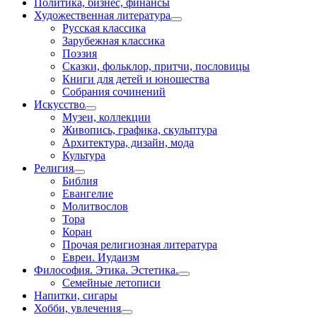
Политика, бизнес, финансы
Художественная литература
Русская классика
Зарубежная классика
Поэзия
Сказки, фольклор, притчи, пословицы
Книги для детей и юношества
Собрания сочинений
Искусство
Музеи, коллекции
Живопись, графика, скульптура
Архитектура, дизайн, мода
Культура
Религия
Библия
Евангелие
Молитвослов
Тора
Коран
Прочая религиозная литература
Евреи. Иудаизм
Философия. Этика. Эстетика.
Семейные летописи
Напитки, сигары
Хобби, увлечения