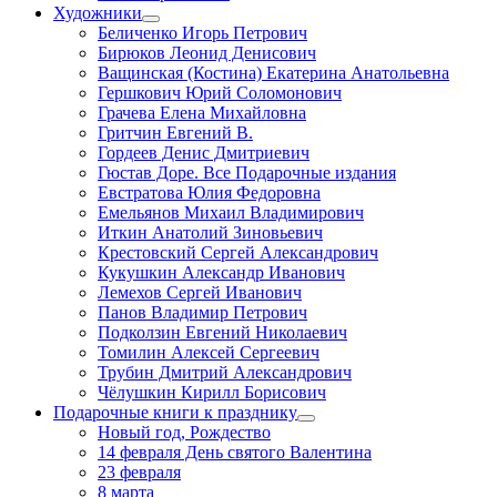
Художники
Беличенко Игорь Петрович
Бирюков Леонид Денисович
Ващинская (Костина) Екатерина Анатольевна
Гершкович Юрий Соломонович
Грачева Елена Михайловна
Гритчин Евгений В.
Гордеев Денис Дмитриевич
Гюстав Доре. Все Подарочные издания
Евстратова Юлия Федоровна
Емельянов Михаил Владимирович
Иткин Анатолий Зиновьевич
Крестовский Сергей Александрович
Кукушкин Александр Иванович
Лемехов Сергей Иванович
Панов Владимир Петрович
Подколзин Евгений Николаевич
Томилин Алексей Сергеевич
Трубин Дмитрий Александрович
Чёлушкин Кирилл Борисович
Подарочные книги к празднику
Новый год, Рождество
14 февраля День святого Валентина
23 февраля
8 марта