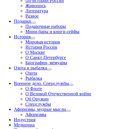
По истории России
Живопись
Литература
Разное
Подарки
Подарочные наборы
Мини-бары и книги-сейфы
История
Мировая история
История России
О Москве
О Санкт-Петербурге
Биографии, мемуары
Охота и рыбалка
Охота
Рыбалка
Военное дело. Спецслужбы
О Флоте
О Великой Отечественной войне
Об Оружии
Спецслужбы
Афоризмы, мудрые мысли
Афоризмы
Индустрия
Медицина