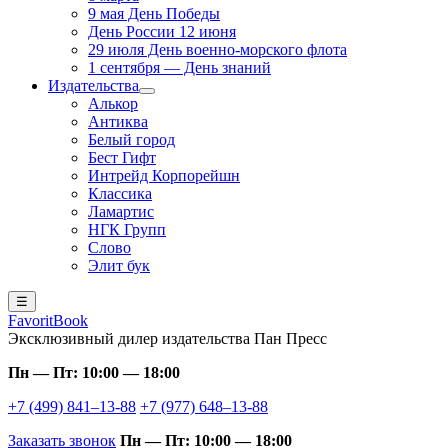
9 мая День Победы
День России 12 июня
29 июля День военно-морского флота
1 сентября — День знаний
Издательства
Алькор
Антиква
Белый город
Бест Гифт
Интрейд Корпорейшн
Классика
Ламартис
НГК Групп
Слово
Элит бук
☰
FavoritBook
Эксклюзивный дилер издательства Пан Пресс
Пн — Пт: 10:00 — 18:00
+7 (499) 841–13-88
+7 (977) 648–13-88
Заказать звонок
Пн — Пт: 10:00 — 18:00