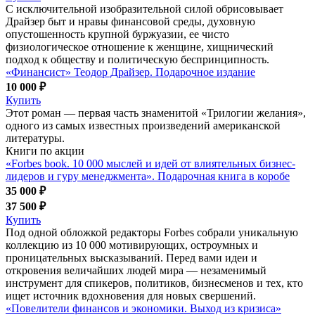
С исключительной изобразительной силой обрисовывает
Драйзер быт и нравы финансовой среды, духовную
опустошенность крупной буржуазии, ее чисто
физиологическое отношение к женщине, хищнический
подход к обществу и политическую беспринципность.
«Финансист» Теодор Драйзер. Подарочное издание
10 000 ₽
Купить
Этот роман — первая часть знаменитой «Трилогии желания»,
одного из самых известных произведений американской
литературы.
Книги по акции
«Forbes book. 10 000 мыслей и идей от влиятельных бизнес-
лидеров и гуру менеджмента». Подарочная книга в коробе
35 000 ₽
37 500 ₽
Купить
Под одной обложкой редакторы Forbes собрали уникальную
коллекцию из 10 000 мотивирующих, остроумных и
проницательных высказываний. Перед вами идеи и
откровения величайших людей мира — незаменимый
инструмент для спикеров, политиков, бизнесменов и тех, кто
ищет источник вдохновения для новых свершений.
«Повелители финансов и экономики. Выход из кризиса»