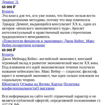
Деминг Э.
60 000 ₽
Купить
Эта книга для тех, кто уже понял, что бизнес нельзя вести
традиционными методами, потому что мир изменился.
Эдвардс Деминг, выдающийся консультант XX в., один из
авторов «японского экономического чуда», бросает
интеллектуальный и нравственный вызов стереотипам
традиционного менеджмента.
«Повелители финансов и экономики» Джон Кейнс. Макс
Вебер подарочное издание
60 000 ₽
Купить
Джон Мейнард Кейнс- английский экономист, внесший
огромный вклад в развитие экономической мысли XX векa.
Под влиянием его идей экономическое течение получило
название кейнсианство. Макс Вебер — социолог, философ,
юрист и немецкий экономист, чьи идеи сильно повлияли на
социальную теорию.
ВКонтакте
Отзывы на Яндекс Картах
Политика
конфиденциальности
О магазине
Вся информация на сайте несёт справочный характер и не
является публичной офертой, определяемой положениями ст.
437 ГК РФ