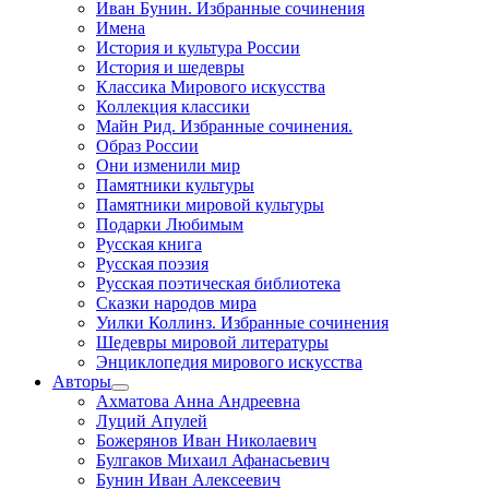
Иван Бунин. Избранные сочинения
Имена
История и культура России
История и шедевры
Классика Мирового искусства
Коллекция классики
Майн Рид. Избранные сочинения.
Образ России
Они изменили мир
Памятники культуры
Памятники мировой культуры
Подарки Любимым
Русская книга
Русская поэзия
Русская поэтическая библиотека
Сказки народов мира
Уилки Коллинз. Избранные сочинения
Шедевры мировой литературы
Энциклопедия мирового искусства
Авторы
Ахматова Анна Андреевна
Луций Апулей
Божерянов Иван Николаевич
Булгаков Михаил Афанасьевич
Бунин Иван Алексеевич