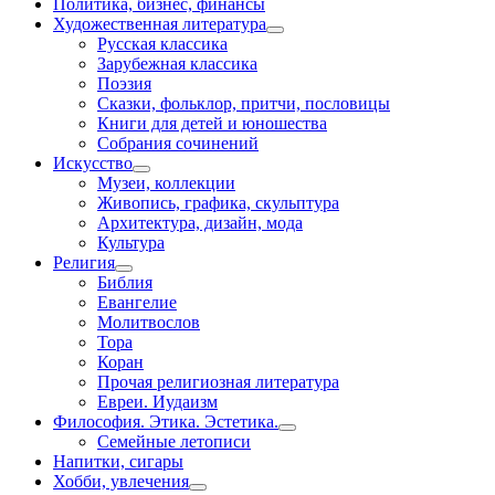
Политика, бизнес, финансы
Художественная литература
Русская классика
Зарубежная классика
Поэзия
Сказки, фольклор, притчи, пословицы
Книги для детей и юношества
Собрания сочинений
Искусство
Музеи, коллекции
Живопись, графика, скульптура
Архитектура, дизайн, мода
Культура
Религия
Библия
Евангелие
Молитвослов
Тора
Коран
Прочая религиозная литература
Евреи. Иудаизм
Философия. Этика. Эстетика.
Семейные летописи
Напитки, сигары
Хобби, увлечения