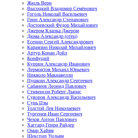
Жюль Верн
Высоцкий Владимир Семёнович
Гоголь Николай Васильевич
Грин Александр Степанович
Достоевский Федор Михайлович
Джером Клапка Джером
Дюма Александр (отец)
Есенин Сергей Александрович
Карамзин Николай Михайлович
Артур Конан Дойл
Конфуций
Куприн Александр Иванович
Лермонтов Михаил Юрьевич
Никколо Макиавелли
Пушкин Александр Сергеевич
Сабанеев Леонид Павлович
Стивенсон Роберт Льюис
Суворов Александр Васильевич
Сунь Цзы
Толстой Лев Николаевич
Тургенев Иван Сергеевич
Чехов Антон Павлович
Хаггард Генри Райдер
Омар Хайям
Шекспир Уильям