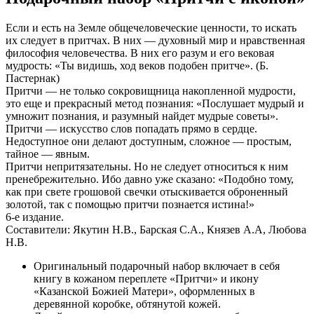
Если и есть на Земле общечеловеческие ценности, то искать
их следует в притчах. В них — духовный мир и нравственная
философия человечества. В них его разум и его вековая
мудрость: «Ты видишь, ход веков подобен притче». (Б.
Пастернак)
Притчи — не только сокровищница накопленной мудрости,
это еще и прекрасный метод познания: «Послушает мудрый и
умножит познания, и разумный найдет мудрые советы».
Притчи — искусство слов попадать прямо в сердце.
Недоступное они делают доступным, сложное — простым,
тайное — явным.
Притчи непритязательны. Но не следует относиться к ним
пренебрежительно. Ибо давно уже сказано: «Подобно тому,
как при свете грошовой свечки отыскивается оброненный
золотой, так с помощью притчи познается истина!»
6-е издание.
Составители: Якутин Н.В., Барская С.А., Князев А.А, Любова
Н.В.
Оригинальный подарочный набор включает в себя
книгу в кожаном переплете «Притчи» и икону
«Казанской Божией Матери», оформленных в
деревянной коробке, обтянутой кожей.