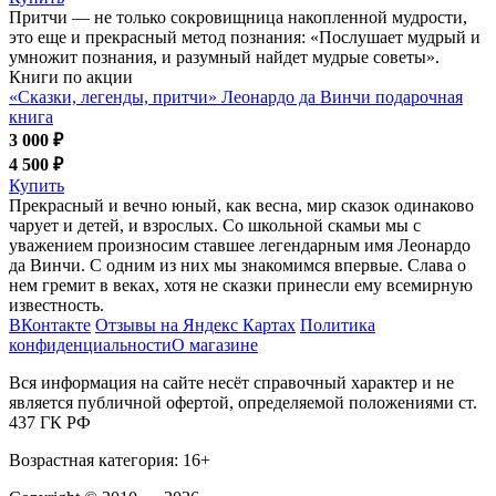
Притчи — не только сокровищница накопленной мудрости,
это еще и прекрасный метод познания: «Послушает мудрый и
умножит познания, и разумный найдет мудрые советы».
Книги по акции
«Сказки, легенды, притчи» Леонардо да Винчи подарочная
книга
3 000 ₽
4 500 ₽
Купить
Прекрасный и вечно юный, как весна, мир сказок одинаково
чарует и детей, и взрослых. Со школьной скамьи мы с
уважением произносим ставшее легендарным имя Леонардо
да Винчи. С одним из них мы знакомимся впервые. Слава о
нем гремит в веках, хотя не сказки принесли ему всемирную
известность.
ВКонтакте
Отзывы на Яндекс Картах
Политика
конфиденциальности
О магазине
Вся информация на сайте несёт справочный характер и не
является публичной офертой, определяемой положениями ст.
437 ГК РФ
Возрастная категория: 16+