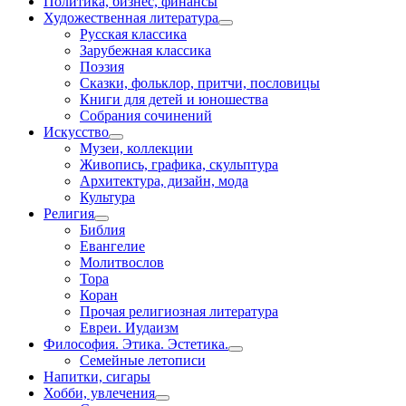
Политика, бизнес, финансы
Художественная литература
Русская классика
Зарубежная классика
Поэзия
Сказки, фольклор, притчи, пословицы
Книги для детей и юношества
Собрания сочинений
Искусство
Музеи, коллекции
Живопись, графика, скульптура
Архитектура, дизайн, мода
Культура
Религия
Библия
Евангелие
Молитвослов
Тора
Коран
Прочая религиозная литература
Евреи. Иудаизм
Философия. Этика. Эстетика.
Семейные летописи
Напитки, сигары
Хобби, увлечения