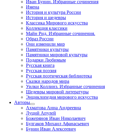
Иван Бунин. Избранные сочинения
Имена
История и культура России
История и шедевры
Классика Мирового искусства
Коллекция классики
Майн Рид. Избранные сочинения.
Образ России
Они изменили мир
Памятники культуры
Памятники мировой культуры
Подарки Любимым
Русская книга
Русская поэзия
Русская поэтическая библиотека
Сказки народов мира
Уилки Коллинз. Избранные сочинения
Шедевры мировой литературы
Энциклопедия мирового искусства
Авторы
Ахматова Анна Андреевна
Луций Апулей
Божерянов Иван Николаевич
Булгаков Михаил Афанасьевич
Бунин Иван Алексеевич