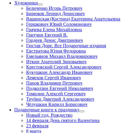
Художники
Беличенко Игорь Петрович
Бирюков Леонид Денисович
Ващинская (Костина) Екатерина Анатольевна
Гершкович Юрий Соломонович
Грачева Елена Михайловна
Гритчин Евгений В.
Гордеев Денис Дмитриевич
Гюстав Доре. Все Подарочные издания
Евстратова Юлия Федоровна
Емельянов Михаил Владимирович
Иткин Анатолий Зиновьевич
Крестовский Сергей Александрович
Кукушкин Александр Иванович
Лемехов Сергей Иванович
Панов Владимир Петрович
Подколзин Евгений Николаевич
Томилин Алексей Сергеевич
Трубин Дмитрий Александрович
Чёлушкин Кирилл Борисович
Подарочные книги к празднику
Новый год, Рождество
14 февраля День святого Валентина
23 февраля
8 марта