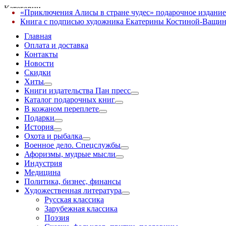
Категории
«Приключения Алисы в стране чудес» подарочное издание
✕
Книга с подписью художника Екатерины Костиной-Ващин
Главная
Оплата и доставка
Контакты
Новости
Скидки
Хиты
Книги издательства Пан пресс
Каталог подарочных книг
В кожаном переплете
Подарки
История
Охота и рыбалка
Военное дело. Спецслужбы
Афоризмы, мудрые мысли
Индустрия
Медицина
Политика, бизнес, финансы
Художественная литература
Русская классика
Зарубежная классика
Поэзия