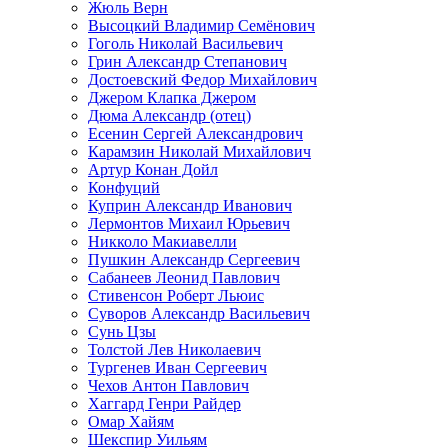
Жюль Верн
Высоцкий Владимир Семёнович
Гоголь Николай Васильевич
Грин Александр Степанович
Достоевский Федор Михайлович
Джером Клапка Джером
Дюма Александр (отец)
Есенин Сергей Александрович
Карамзин Николай Михайлович
Артур Конан Дойл
Конфуций
Куприн Александр Иванович
Лермонтов Михаил Юрьевич
Никколо Макиавелли
Пушкин Александр Сергеевич
Сабанеев Леонид Павлович
Стивенсон Роберт Льюис
Суворов Александр Васильевич
Сунь Цзы
Толстой Лев Николаевич
Тургенев Иван Сергеевич
Чехов Антон Павлович
Хаггард Генри Райдер
Омар Хайям
Шекспир Уильям