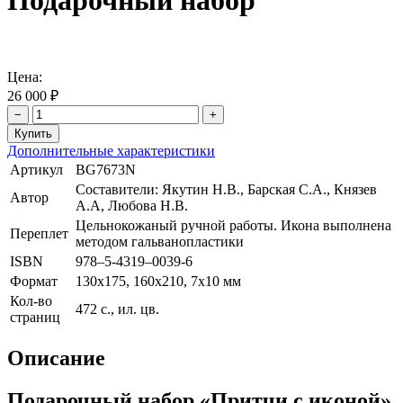
Подарочный набор
Цена:
26 000 ₽
−
+
Дополнительные характеристики
Артикул
BG7673N
Составители: Якутин Н.В., Барская С.А., Князев
Автор
А.А, Любова Н.В.
Цельнокожаный ручной работы. Икона выполнена
Переплет
методом гальванопластики
ISBN
978–5-4319–0039-6
Формат
130х175, 160х210, 7х10 мм
Кол-во
472 с., ил. цв.
страниц
Описание
Подарочный набор «Притчи с иконой»