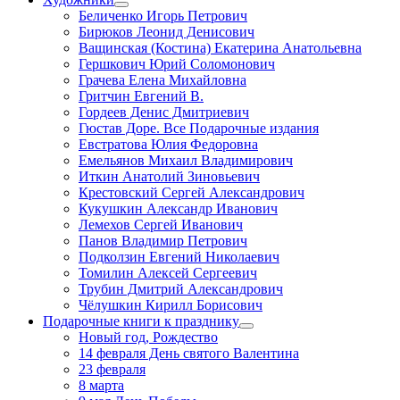
Беличенко Игорь Петрович
Бирюков Леонид Денисович
Ващинская (Костина) Екатерина Анатольевна
Гершкович Юрий Соломонович
Грачева Елена Михайловна
Гритчин Евгений В.
Гордеев Денис Дмитриевич
Гюстав Доре. Все Подарочные издания
Евстратова Юлия Федоровна
Емельянов Михаил Владимирович
Иткин Анатолий Зиновьевич
Крестовский Сергей Александрович
Кукушкин Александр Иванович
Лемехов Сергей Иванович
Панов Владимир Петрович
Подколзин Евгений Николаевич
Томилин Алексей Сергеевич
Трубин Дмитрий Александрович
Чёлушкин Кирилл Борисович
Подарочные книги к празднику
Новый год, Рождество
14 февраля День святого Валентина
23 февраля
8 марта