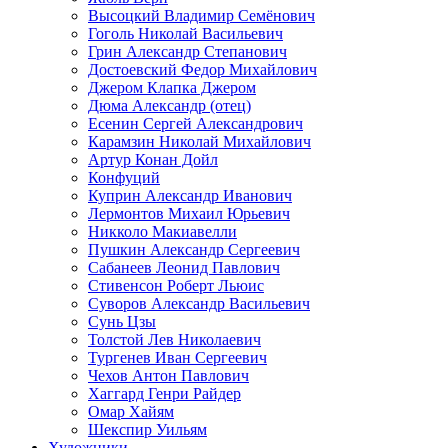
Высоцкий Владимир Семёнович
Гоголь Николай Васильевич
Грин Александр Степанович
Достоевский Федор Михайлович
Джером Клапка Джером
Дюма Александр (отец)
Есенин Сергей Александрович
Карамзин Николай Михайлович
Артур Конан Дойл
Конфуций
Куприн Александр Иванович
Лермонтов Михаил Юрьевич
Никколо Макиавелли
Пушкин Александр Сергеевич
Сабанеев Леонид Павлович
Стивенсон Роберт Льюис
Суворов Александр Васильевич
Сунь Цзы
Толстой Лев Николаевич
Тургенев Иван Сергеевич
Чехов Антон Павлович
Хаггард Генри Райдер
Омар Хайям
Шекспир Уильям
Художники