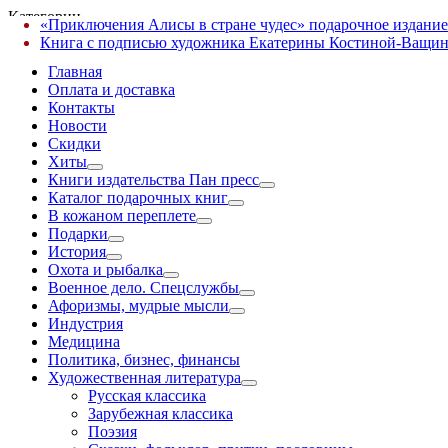
Категории
«Приключения Алисы в стране чудес» подарочное издание
✕
Книга с подписью художника Екатерины Костиной-Ващин
Главная
Оплата и доставка
Контакты
Новости
Скидки
Хиты
Книги издательства Пан пресс
Каталог подарочных книг
В кожаном переплете
Подарки
История
Охота и рыбалка
Военное дело. Спецслужбы
Афоризмы, мудрые мысли
Индустрия
Медицина
Политика, бизнес, финансы
Художественная литература
Русская классика
Зарубежная классика
Поэзия