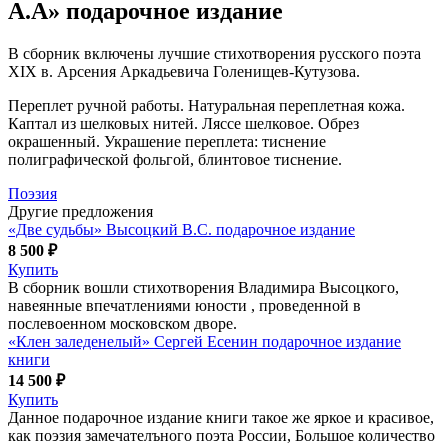
А.А» подарочное издание
В сборник включены лучшие стихотворения русского поэта
XIX в. Арсения Аркадьевича Голенищев-Кутузова.
Переплет ручной работы. Натуральная переплетная кожа.
Каптал из шелковых нитей. Ляссе шелковое. Обрез
окрашенный. Украшение переплета: тиснение
полиграфической фольгой, блинтовое тиснение.
Поэзия
Другие предложения
«Две судьбы» Высоцкий В.С. подарочное издание
8 500 ₽
Купить
В сборник вошли стихотворения Владимира Высоцкого,
навеянные впечатлениями юности , проведенной в
послевоенном московском дворе.
«Клен заледенелый» Сергей Есенин подарочное издание
книги
14 500 ₽
Купить
Данное подарочное издание книги такое же яркое и красивое,
как поэзия замечателъного поэта России, Большое количество