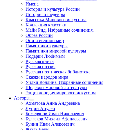
Имена
История и культура России
История и шедевры
Классика Мирового искусства
Коллекция классики
Майн Рид. Избранные сочинения.
Образ России
Они изменили мир
Памятники культуры
Памятники мировой культуры
Подарки Любимым
Русская книга
Русская поэзия
Русская поэтическая библиотека
Сказки народов мира
Уилки Коллинз. Избранные сочинения
Шедевры мировой литературы
Энциклопедия мирового искусства
Авторы
Ахматова Анна Андреевна
Луций Апулей
Божерянов Иван Николаевич
Булгаков Михаил Афанасьевич
Бунин Иван Алексеевич
Жюль Верн