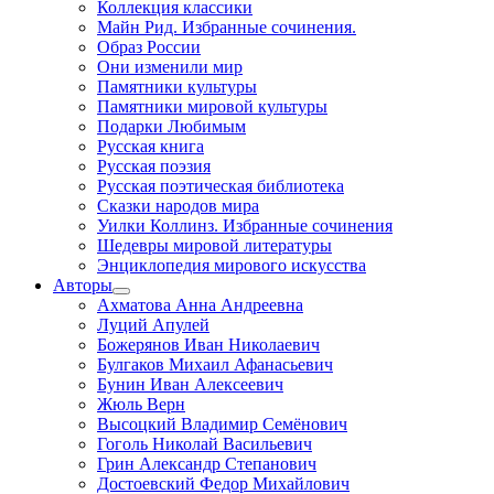
Коллекция классики
Майн Рид. Избранные сочинения.
Образ России
Они изменили мир
Памятники культуры
Памятники мировой культуры
Подарки Любимым
Русская книга
Русская поэзия
Русская поэтическая библиотека
Сказки народов мира
Уилки Коллинз. Избранные сочинения
Шедевры мировой литературы
Энциклопедия мирового искусства
Авторы
Ахматова Анна Андреевна
Луций Апулей
Божерянов Иван Николаевич
Булгаков Михаил Афанасьевич
Бунин Иван Алексеевич
Жюль Верн
Высоцкий Владимир Семёнович
Гоголь Николай Васильевич
Грин Александр Степанович
Достоевский Федор Михайлович