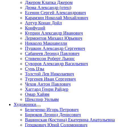
Джером Клапка Джером
Дюма Александр (отец)
Есенин Сергей Александрович
Карамзин Николай Михайлович
Артур Конан Дойл
Конфуций
Куприн Александр Иванович
Лермонтов Михаил Юрьевич
Никколо Макиавелли
Пушкин Александр Сергеевич
Сабанеев Леонид Павлович
Стивенсон Роберт Льюис
Суворов Александр Васильевич
Сунь Цзы
Толстой Лев Николаевич
Тургенев Иван Сергеевич
Чехов Антон Павлович
Хаггард Генри Райдер
Омар Хайям
Шекспир Уильям
Художники
Беличенко Игорь Петрович
Бирюков Леонид Денисович
Ващинская (Костина) Екатерина Анатольевна
Гершкович Юрий Соломонович