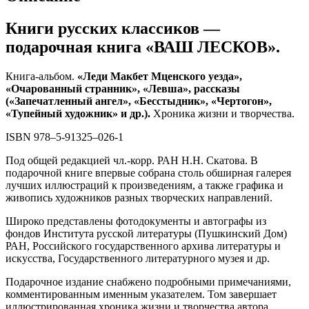
Книги русских классиков —
подарочная книга «ВАШ ЛЕСКОВ».
Книга-альбом.
«Леди Макбет Мценского уезда»,
«Очарованный странник», «Левша», рассказы
(«Запечатленный ангел», «Бесстыдник», «Чертогон»,
«Тупейный художник» и др.).
Хроника жизни и творчества.
ISBN 978–5-91325–026-1
Под общей редакцией чл.-корр. РАН Н.Н. Скатова. В
подарочной книге впервые собрана столь обширная галерея
лучших иллюстраций к произведениям, а также графика и
живопись художников разных творческих направлений.
Широко представлены фотодокументы и автографы из
фондов Института русской литературы (Пушкинский Дом)
РАН, Российского государственного архива литературы и
искусства, Государственного литературного музея и др.
Подарочное издание снабжено подробными примечаниями,
комментированным именным указателем. Том завершает
иллюстрированная хроника жизни и творчества автора.