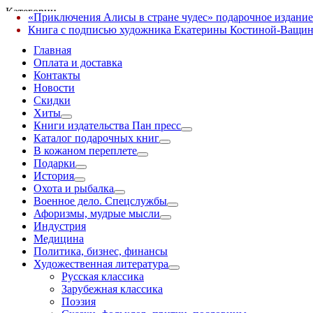
Категории
«Приключения Алисы в стране чудес» подарочное издание
✕
Книга с подписью художника Екатерины Костиной-Ващин
Главная
Оплата и доставка
Контакты
Новости
Скидки
Хиты
Книги издательства Пан пресс
Каталог подарочных книг
В кожаном переплете
Подарки
История
Охота и рыбалка
Военное дело. Спецслужбы
Афоризмы, мудрые мысли
Индустрия
Медицина
Политика, бизнес, финансы
Художественная литература
Русская классика
Зарубежная классика
Поэзия