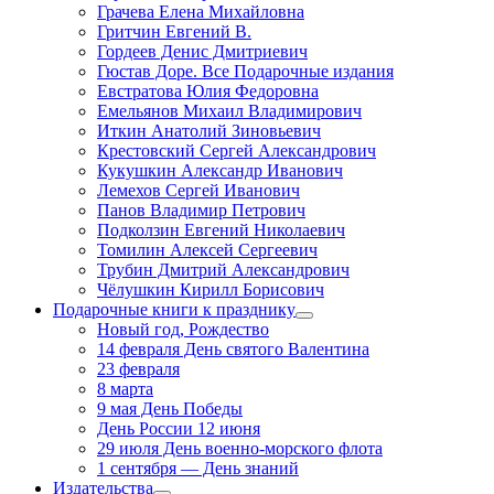
Грачева Елена Михайловна
Гритчин Евгений В.
Гордеев Денис Дмитриевич
Гюстав Доре. Все Подарочные издания
Евстратова Юлия Федоровна
Емельянов Михаил Владимирович
Иткин Анатолий Зиновьевич
Крестовский Сергей Александрович
Кукушкин Александр Иванович
Лемехов Сергей Иванович
Панов Владимир Петрович
Подколзин Евгений Николаевич
Томилин Алексей Сергеевич
Трубин Дмитрий Александрович
Чёлушкин Кирилл Борисович
Подарочные книги к празднику
Новый год, Рождество
14 февраля День святого Валентина
23 февраля
8 марта
9 мая День Победы
День России 12 июня
29 июля День военно-морского флота
1 сентября — День знаний
Издательства