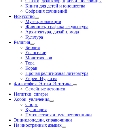
Сказки, фольклор, притчи, пословицы
Книги для детей и юношества
Собрания сочинений
Искусство
Музеи, коллекции
Живопись, графика, скульптура
Архитектура, дизайн, мода
Культура
Религия
Библия
Евангелие
Молитвослов
Тора
Коран
Прочая религиозная литература
Евреи. Иудаизм
Философия. Этика. Эстетика.
Семейные летописи
Напитки, сигары
Хобби, увлечения
Спорт
Кулинария
Путешествия и путешественники
Энциклопедии, справочники
На иностранных языках