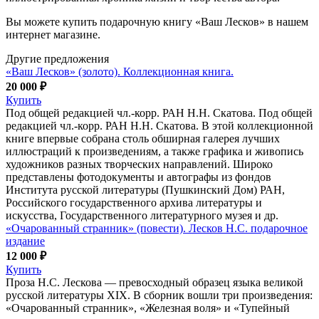
Вы можете купить подарочную книгу «Ваш Лесков» в нашем
интернет магазине.
Другие предложения
«Ваш Лесков» (золото). Коллекционная книга.
20 000 ₽
Купить
Под общей редакцией чл.-корр. РАН Н.Н. Скатова. Под общей
редакцией чл.-корр. РАН Н.Н. Скатова. В этой коллекционной
книге впервые собрана столь обширная галерея лучших
иллюстраций к произведениям, а также графика и живопись
художников разных творческих направлений. Широко
представлены фотодокументы и автографы из фондов
Института русской литературы (Пушкинский Дом) РАН,
Российского государственного архива литературы и
искусства, Государственного литературного музея и др.
«Очарованный странник» (повести). Лесков Н.С. подарочное
издание
12 000 ₽
Купить
Проза Н.С. Лескова — превосходный образец языка великой
русской литературы ХIХ. В сборник вошли три произведения:
«Очарованный странник», «Железная воля» и «Тупейный