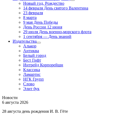
Новый год, Рождество
14 февраля День святого Валентина
23 февраля
8 марта
9 мая День Победы
День России 12 июня
29 июля День военно-морского флота
1 сентября — День знаний
Издательства
Алькор
Антиква
Белый город
Бест Гифт
Интрейд Корпорейшн
Классика
Ламартис
НГК Групп
Слово
Элит бук
Новости
6 августа 2026
28 августа день рождения И. В. Гёте