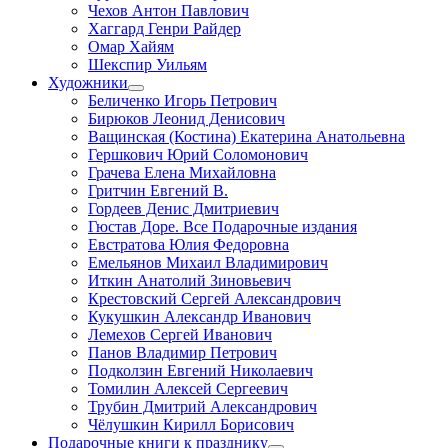
Чехов Антон Павлович
Хаггард Генри Райдер
Омар Хайям
Шекспир Уильям
Художники
Беличенко Игорь Петрович
Бирюков Леонид Денисович
Ващинская (Костина) Екатерина Анатольевна
Гершкович Юрий Соломонович
Грачева Елена Михайловна
Гритчин Евгений В.
Гордеев Денис Дмитриевич
Гюстав Доре. Все Подарочные издания
Евстратова Юлия Федоровна
Емельянов Михаил Владимирович
Иткин Анатолий Зиновьевич
Крестовский Сергей Александрович
Кукушкин Александр Иванович
Лемехов Сергей Иванович
Панов Владимир Петрович
Подколзин Евгений Николаевич
Томилин Алексей Сергеевич
Трубин Дмитрий Александрович
Чёлушкин Кирилл Борисович
Подарочные книги к празднику