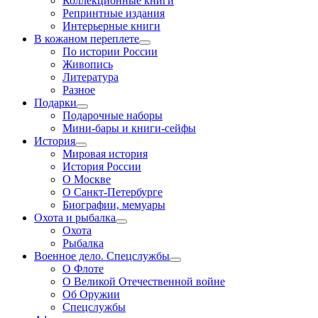
Коллекционные книги
Репринтные издания
Интерьерные книги
В кожаном переплете
По истории России
Живопись
Литература
Разное
Подарки
Подарочные наборы
Мини-бары и книги-сейфы
История
Мировая история
История России
О Москве
О Санкт-Петербурге
Биографии, мемуары
Охота и рыбалка
Охота
Рыбалка
Военное дело. Спецслужбы
О Флоте
О Великой Отечественной войне
Об Оружии
Спецслужбы