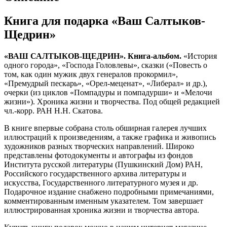
Книга для подарка «Ваш Салтыков-
Щедрин»
«ВАШ САЛТЫКОВ-ЩЕДРИН». Книга-альбом.
«История
одного города», «Господа Головлевы», сказки («Повесть о
том, как один мужик двух генералов прокормил»,
«Премудрый пескарь», «Орел-меценат», «Либерал» и др.),
очерки (из циклов «Помпадуры и помпадурши» и «Мелочи
жизни»). Хроника жизни и творчества. Под общей редакцией
чл.-корр. РАН Н.Н. Скатова.
В книге впервые собрана столь обширная галерея лучших
иллюстраций к произведениям, а также графика и живопись
художников разных творческих направлений. Широко
представлены фотодокументы и автографы из фондов
Института русской литературы (Пушкинский Дом) РАН,
Российского государственного архива литературы и
искусства, Государственного литературного музея и др.
Подарочное издание снабжено подробными примечаниями,
комментированным именным указателем. Том завершает
иллюстрированная хроника жизни и творчества автора.