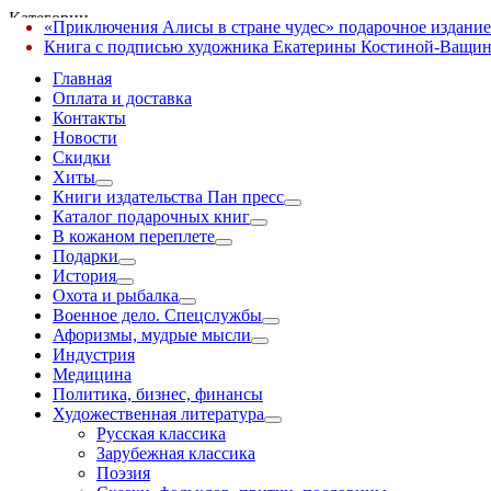
Категории
«Приключения Алисы в стране чудес» подарочное издание
✕
Книга с подписью художника Екатерины Костиной-Ващин
Главная
Оплата и доставка
Контакты
Новости
Скидки
Хиты
Книги издательства Пан пресс
Каталог подарочных книг
В кожаном переплете
Подарки
История
Охота и рыбалка
Военное дело. Спецслужбы
Афоризмы, мудрые мысли
Индустрия
Медицина
Политика, бизнес, финансы
Художественная литература
Русская классика
Зарубежная классика
Поэзия