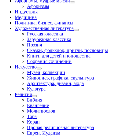
Афоризмы, мудрые мысли
Афоризмы
Индустрия
Медицина
Политика, бизнес, финансы
Художественная литература
Русская классика
Зарубежная классика
Поэзия
Сказки, фольклор, притчи, пословицы
Книги для детей и юношества
Собрания сочинений
Искусство
Музеи, коллекции
Живопись, графика, скульптура
Архитектура, дизайн, мода
Культура
Религия
Библия
Евангелие
Молитвослов
Тора
Коран
Прочая религиозная литература
Евреи. Иудаизм