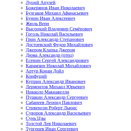
Луций Апулей
Божерянов Иван Николаевич
Булгаков Михаил Афанасьевич
Бунин Иван Алексеевич
Жюль Верн
Высоцкий Владимир Семёнович
Гоголь Николай Васильевич
Грин Александр Степанович
Достоевский Федор Михайлович
Джером Клапка Джером
Дюма Александр (отец)
Есенин Сергей Александрович
Карамзин Николай Михайлович
Артур Конан Дойл
Конфуций
Куприн Александр Иванович
Лермонтов Михаил Юрьевич
Никколо Макиавелли
Пушкин Александр Сергеевич
Сабанеев Леонид Павлович
Стивенсон Роберт Льюис
Суворов Александр Васильевич
Сунь Цзы
Толстой Лев Николаевич
Тургенев Иван Сергеевич